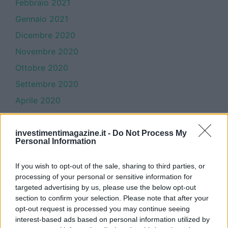
Febbraio 2021
Gennaio 2021
Dicembre 2020
Novembre 2020
Ottobre 2020
Settembre 2020
Aprile 2020
Marzo 2020
Febbraio 2020
investimentimagazine.it -
Do Not Process My
Personal Information
Gennaio 2020
Dicembre 2019
If you wish to opt-out of the sale, sharing to third parties, or
processing of your personal or sensitive information for
Novembre 2019
targeted advertising by us, please use the below opt-out
Ottobre 2019
section to confirm your selection. Please note that after your
opt-out request is processed you may continue seeing
Settembre 2019
interest-based ads based on personal information utilized by