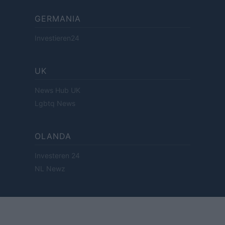
GERMANIA
Investieren24
UK
News Hub UK
Lgbtq News
OLANDA
Investeren 24
NL Newz