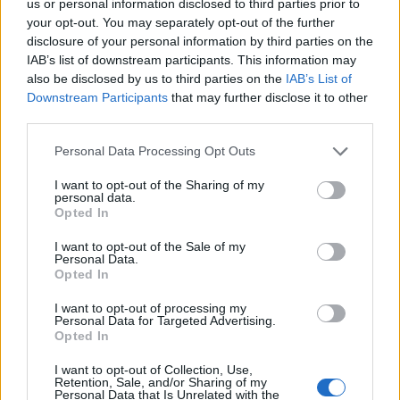
Agosto 2019
us or personal information disclosed to third parties prior to
your opt-out. You may separately opt-out of the further
Luglio 2019
disclosure of your personal information by third parties on the
IAB’s list of downstream participants. This information may
Giugno 2019
also be disclosed by us to third parties on the
IAB’s List of
Downstream Participants
that may further disclose it to other
third parties.
Please note that this website/app uses one or more Google
Personal Data Processing Opt Outs
Categorie
services and may gather and store information including but
not limited to your visit or usage behaviour. You may click to
I want to opt-out of the Sharing of my
personal data.
grant or deny consent to Google and its third-party tags to
Criptovalute
Opted In
use your data for below specified purposes in below Google
Finanza
consent section.
I want to opt-out of the Sale of my
Personal Data.
Finanziamenti
Opted In
Fisco
I want to opt-out of processing my
Personal Data for Targeted Advertising.
Investimenti
Opted In
Network
I want to opt-out of Collection, Use,
News
Retention, Sale, and/or Sharing of my
Personal Data that Is Unrelated with the