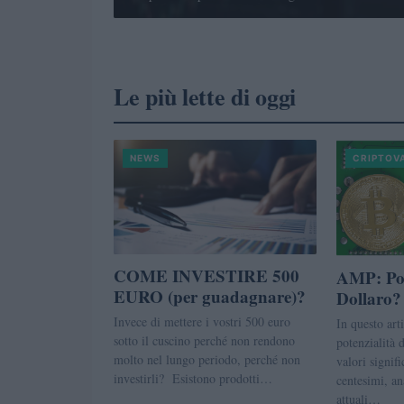
Le più lette di oggi
NEWS
CRIPTOV
COME INVESTIRE 500
AMP: Po
EURO (per guadagnare)?
Dollaro?
Invece di mettere i vostri 500 euro
In questo art
sotto il cuscino perché non rendono
potenzialità
molto nel lungo periodo, perché non
valori signif
investirli? Esistono prodotti…
centesimi, an
attuali…