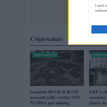
I want t
authenti
Criptovalute
CRIPTOVALUTE
CRIPTOV
Scoperte 80 GB di RAM
XRP Ledg
nascosti nelle vecchie GPU
sanzioni 
NVIDIA per mining
chiave de