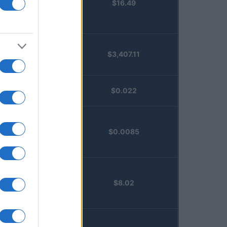
$16.49
Staked
Injective
(STINJ)
$3,407.11
Vested XOR
(VXOR)
JDB
$0.022
(JDB)
FibSwap
$0.0085
DEX
(FIBO)
TruFin
$8.02
Staked APT
(TRUAPT)