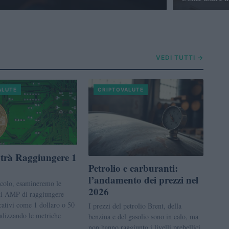
VEDI TUTTI →
ALUTE
CRIPTOVALUTE
trà Raggiungere 1
Petrolio e carburanti:
l’andamento dei prezzi nel
icolo, esamineremo le
2026
 di AMP di raggiungere
icativi come 1 dollaro o 50
I prezzi del petrolio Brent, della
alizzando le metriche
benzina e del gasolio sono in calo, ma
non hanno raggiunto i livelli prebellici.