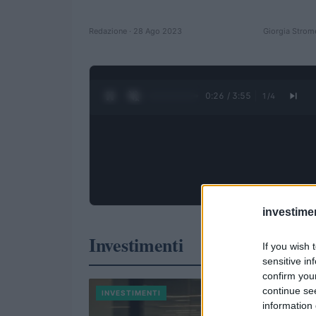
Redazione · 28 Ago 2023
Giorgia Strom
0:27 / 3:55
1
/
4
investime
Investimenti
If you wish 
sensitive in
confirm you
continue se
INVESTIMENTI
information 