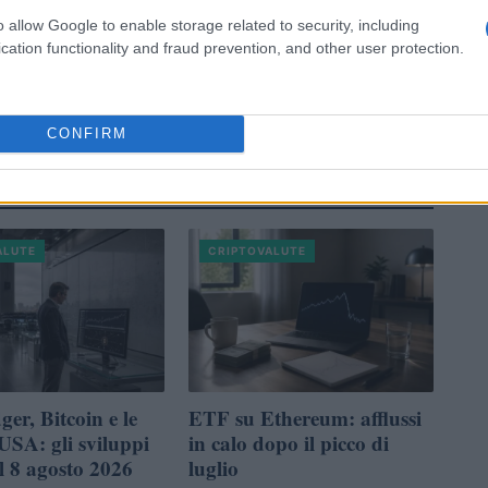
o allow Google to enable storage related to security, including
cation functionality and fraud prevention, and other user protection.
CONFIRM
VEDI TUTTI →
ALUTE
CRIPTOVALUTE
er, Bitcoin e le
ETF su Ethereum: afflussi
USA: gli sviluppi
in calo dopo il picco di
l 8 agosto 2026
luglio