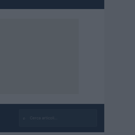
⌕
Cerca