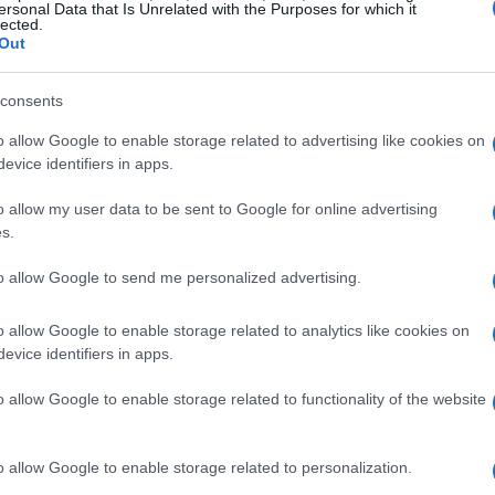
ersonal Data that Is Unrelated with the Purposes for which it
lected.
FINANZA
FINANZA
Out
consents
o allow Google to enable storage related to advertising like cookies on
ipol
Reparti aeronavali della
Governo e opposizione in
evice identifiers in apps.
 gli
Guardia di Finanza:
contrasto: le accuse di
controllo del territorio e
Conte sulle mascherine
o allow my user data to be sent to Google for online advertising
contrasto agli illeciti
contraffatte
s.
026
Francesca Galli · 8 Ago 2026
Francesca Galli · 7 Ago 2026
to allow Google to send me personalized advertising.
o allow Google to enable storage related to analytics like cookies on
evice identifiers in apps.
o allow Google to enable storage related to functionality of the website
o allow Google to enable storage related to personalization.