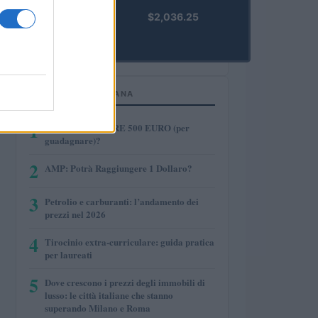
kpk ETH
$2,036.25
Prime
(KPK ETH
PRIME)
PIÙ LETTI SETTIMANA
1
COME INVESTIRE 500 EURO (per
guadagnare)?
2
AMP: Potrà Raggiungere 1 Dollaro?
3
Petrolio e carburanti: l’andamento dei
prezzi nel 2026
4
Tirocinio extra-curriculare: guida pratica
per laureati
5
Dove crescono i prezzi degli immobili di
lusso: le città italiane che stanno
superando Milano e Roma