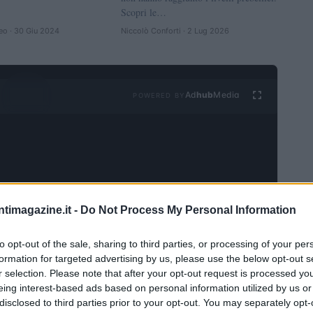
Scopri le…
eo · 30 Giu 2024
Niccolò Conforti · 2 Lug 2026
Ad
hub
Media
POWERED BY
ntimagazine.it -
Do Not Process My Personal Information
to opt-out of the sale, sharing to third parties, or processing of your per
VEDI TUTTI →
formation for targeted advertising by us, please use the below opt-out s
r selection. Please note that after your opt-out request is processed y
INVESTIMENTI
eing interest-based ads based on personal information utilized by us or
Come la guerra in
disclosed to third parties prior to your opt-out. You may separately opt-
Ucraina sta