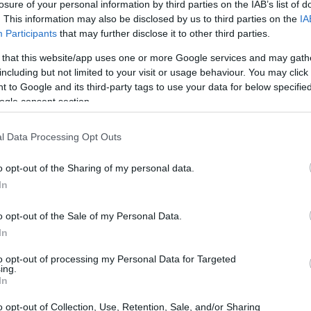
losure of your personal information by third parties on the IAB’s list of
trasformando
l’economia russa
. This information may also be disclosed by us to third parties on the
IA
Participants
that may further disclose it to other third parties.
 that this website/app uses one or more Google services and may gath
INVESTIMENTI
including but not limited to your visit or usage behaviour. You may click 
Full-Time MBA e
 to Google and its third-party tags to use your data for below specifi
Master in Finanza
ogle consent section.
Quantitativa: un
percorso di eccellenza
l Data Processing Opt Outs
 network
INVESTIMENTI
o opt-out of the Sharing of my personal data.
Guida agli
In
investimenti: ETF,
diversificazione e
 network marketing tra
scenari globali nel 2026
o opt-out of the Sale of my Personal Data.
anziari.
In
to opt-out of processing my Personal Data for Targeted
ing.
In
VEDI TUTTI →
o opt-out of Collection, Use, Retention, Sale, and/or Sharing