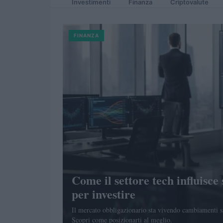
Investimenti
Finanza
Criptovalute
FINANZA
Come il settore tech influisce s
per investire
Il mercato obbligazionario sta vivendo cambiamenti sig
Scopri come posizionarti al meglio.