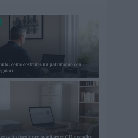
mulo: come costruire un patrimonio con
egolari
 cassetto fiscale per monitorare CU e rendite