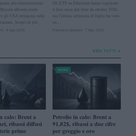
unta alla tokenizzazione
Gli ETF su Ethereum hanno registrato
 Bitcoin affronta rischi
il loro mese più forte da ottobre 2026,
re gli USA stringono sulle
ma l'ultima settimana di luglio ha visto
iraniane. Scopri di più.
un…
rti · 8 Ago 2026
Francesca Spadaro · 7 Ago 2026
VEDI TUTTI →
NEWS
in calo: Brent a
Petrolio in calo: Brent a
ri, ribassi diffusi
91,82$, ribassi a due cifre
terie prime
per greggio e oro