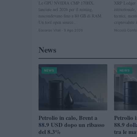
Le GPU NVIDIA CMP 170HX,
XRP Ledger p
lanciate nel 2026 per il mining,
istituzionale,
nascondevano fino a 80 GB di RAM.
tecnici, ment
Un tool open source…
criptovalute 
Edoardo Vitali · 9 Ago 2026
Niccolò Confo
News
NEWS
NEWS
Petrolio in calo, Brent a
Petrolio 
88.9 USD dopo un ribasso
88.9 dolla
del 8.3%
tra le ma