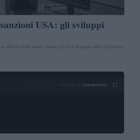
sanzioni USA: gli sviluppi
in affronta rischi tecnici, mentre gli USA stringono sulle criptovalute
Ad
hub
Media
POWERED BY