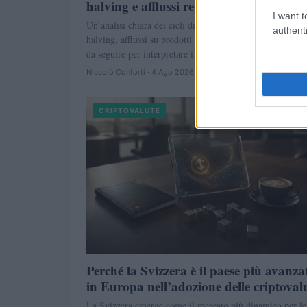
halving e afflussi regolamentati
I want t
Un’analisi chiara dei cicli di Bitcoin: liquidità globale,
authenti
halving, afflussi su prodotti regolamentati, leva e le metr
da seguire per interpretare i…
Niccolò Conforti · 4 Ago 2026
CRIPTOVALUTE
Perché la Svizzera è il paese più avanza
in Europa nell’adozione delle criptoval
La Svizzera emerge come il mercato più dinamico per le