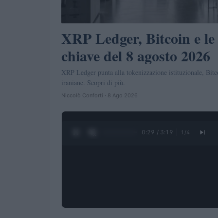
XRP Ledger, Bitcoin e le 
chiave del 8 agosto 2026
XRP Ledger punta alla tokenizzazione istituzionale, Bitco
iraniane. Scopri di più.
Niccolò Conforti · 8 Ago 2026
0:31 / 3:19
1
/
4