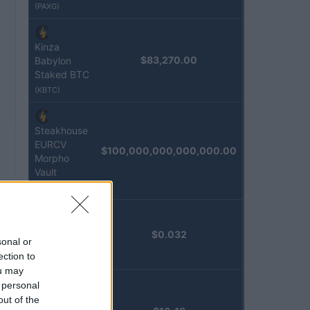
(PAXG)
Kinza
$83,270.00
Babylon
Staked BTC
(KBTC)
Steakhouse
EURCV
$100,000,000,000,000.00
Morpho
Vault
(STEAKEURCV)
Epoch
$0.032
sonal or
Island
ection to
(EPOCH)
ou may
 personal
Stride
out of the