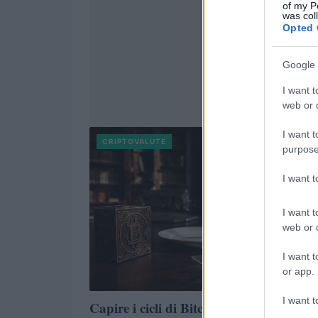
of my P
was col
Opted 
Google 
I want t
web or d
I want t
CRIPTOVALUTE
purpose
I want 
I want t
web or d
I want t
or app.
I want t
Capire i cicli di Bitcoin tra liquidità,