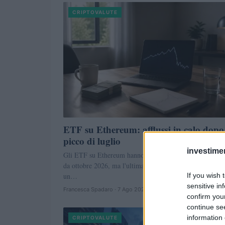
CRIPTOVALUTE
ETF su Ethereum: afflussi in calo dopo 
picco di luglio
investime
Gli ETF su Ethereum hanno registrato il loro mese più f
da ottobre 2026, ma l'ultima settimana di luglio ha visto
If you wish 
un…
sensitive in
Francesca Spadaro · 7 Ago 2026
confirm you
continue se
information 
CRIPTOVALUTE