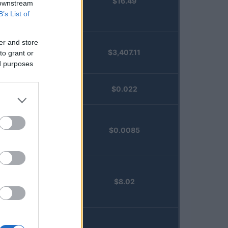
$16.49
Staked
 downstream
Injective
B’s List of
(STINJ)
er and store
$3,407.11
to grant or
Vested XOR
ed purposes
(VXOR)
JDB
$0.022
(JDB)
FibSwap
$0.0085
DEX
(FIBO)
TruFin
$8.02
Staked APT
(TRUAPT)