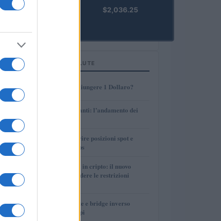
kpk ETH
$2,036.25
Prime
(KPK ETH
PRIME)
TOP IN CRIPTOVALUTE
1
AMP: Potrà Raggiungere 1 Dollaro?
2
Petrolio e carburanti: l’andamento dei
prezzi nel 2026
3
Strategie per coprire posizioni spot e
volatilità con perps
4
Finanza parallela in cripto: il nuovo
strumento per eludere le restrizioni
internazionali
5
Perps, funding rate e bridge inverso
spiegati con esempi