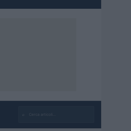
⌕
Cerca