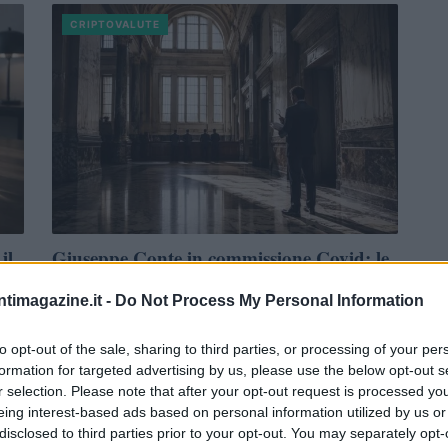
CRIPTOVALUTE
il
Giuseppe Conte in commissione Covid: le
rivelazioni su mascherine e finanziamenti
ntimagazine.it -
Do Not Process My Personal Information
orte
L'ex premier Giuseppe Conte ha presentato documenti
anonimi alla procura di Roma durante la sua audizione in
to opt-out of the sale, sharing to third parties, or processing of your per
commissione Covid, sollevando nuove questioni…
formation for targeted advertising by us, please use the below opt-out s
Francesca Galli · 7 Ago 2026
r selection. Please note that after your opt-out request is processed y
eing interest-based ads based on personal information utilized by us or
disclosed to third parties prior to your opt-out. You may separately opt-
CRIPTOVALUTE