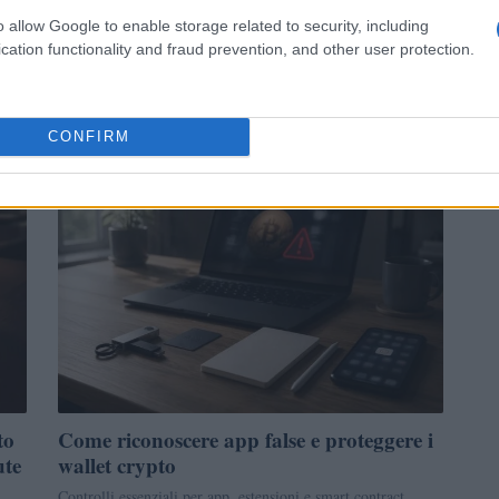
volatilità con perps
o allow Google to enable storage related to security, including
Copertura con perps cripto, funding rate e leva prudente
cation functionality and fraud prevention, and other user protection.
iche
spiegati con esempi numerici chiari per proteggere posizioni
spot e gestire la volatilità.
Edoardo Vitali · 4 Ago 2026
CONFIRM
CRIPTOVALUTE
to
Come riconoscere app false e proteggere i
ute
wallet crypto
Controlli essenziali per app, estensioni e smart contract,