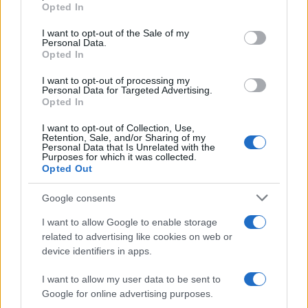
grant or deny consent to Google and its third-party tags to
Opted In
use your data for below specified purposes in below Google
consent section.
I want to opt-out of the Sale of my
Personal Data.
Continua a leggere
Opted In
I want to opt-out of processing my
Personal Data for Targeted Advertising.
FISCO
Opted In
I want to opt-out of Collection, Use,
Retention, Sale, and/or Sharing of my
Personal Data that Is Unrelated with the
Purposes for which it was collected.
Opted Out
Google consents
I want to allow Google to enable storage
related to advertising like cookies on web or
device identifiers in apps.
I want to allow my user data to be sent to
Novità fiscali 2026: cosa cambia con i nuovi decreti del Governo
Google for online advertising purposes.
Andrea Innocenti · 4 Ago 2026