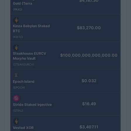
$4,187.30
Gold (Terra
(PAXG)
Kinza Babylon Staked
$83,270.00
BTC
(KBTC)
Steakhouse EURCV
$100,000,000,000,000.00
Morpho Vault
(STEAKEURCV)
$0.032
Epoch Island
(EPOCH)
$16.49
Stride Staked Injective
(STINJ)
$3,407.11
Vested XOR