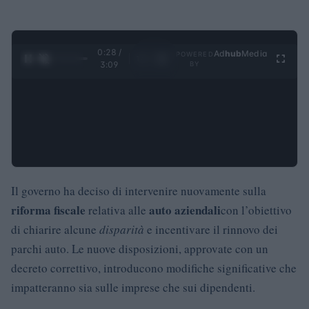
0:29 /
Ad
hub
Media
POWERED
1
/
4
3:09
BY
Il governo ha deciso di intervenire nuovamente sulla
riforma fiscale
auto aziendali
relativa alle
con l’obiettivo
di chiarire alcune
disparità
e incentivare il rinnovo dei
parchi auto. Le nuove disposizioni, approvate con un
decreto correttivo, introducono modifiche significative che
impatteranno sia sulle imprese che sui dipendenti.