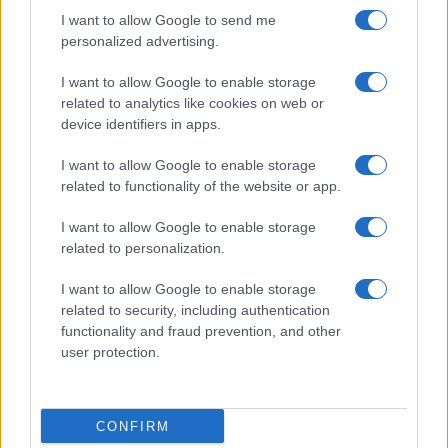
I want to allow Google to send me
FISCO
personalized advertising.
I want to allow Google to enable storage
related to analytics like cookies on web or
device identifiers in apps.
I want to allow Google to enable storage
related to functionality of the website or app.
I want to allow Google to enable storage
related to personalization.
I want to allow Google to enable storage
DAC8 e cripto-tasse: obblighi, documenti e controlli per
related to security, including authentication
investitori
functionality and fraud prevention, and other
user protection.
Edoardo Vitali · 4 Ago 2026
FISCO
CONFIRM