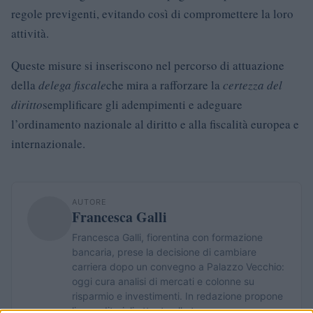
regole previgenti, evitando così di compromettere la loro
attività.
Queste misure si inseriscono nel percorso di attuazione
della
delega fiscale
che mira a rafforzare la
certezza del
diritto
semplificare gli adempimenti e adeguare
l’ordinamento nazionale al diritto e alla fiscalità europea e
internazionale.
AUTORE
Francesca Galli
Francesca Galli, fiorentina con formazione
bancaria, prese la decisione di cambiare
carriera dopo un convegno a Palazzo Vecchio:
oggi cura analisi di mercati e colonne su
risparmio e investimenti. In redazione propone
linee editoriali attente alla trasparenza e