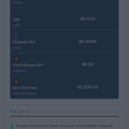
(VXOR)
$0.022
JDB
(JDB)
$0.0085
FibSwap DEX
(FIBO)
$8.02
TruFin Staked APT
(TRUAPT)
$2,036.25
kpk ETH Prime
(KPK ETH PRIME)
PIÙ LETTI
1
Bonifici tra parenti: guida a causale, tracciabilità e imposta