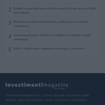
2
Bonifici tra parenti senza rischi: causali corrette, prove e limiti
del contante
3
Divisione ereditaria di immobili: guida pratica e costi da
considerare
4
Autonomia Sarda a rischio: il conflitto tra sviluppo e tutela
ambientale
5
DAC8 e criptovalute: impatto su exchange e investitori
Investimentimagazine.it, il nuovo portale nel mondo della
finanza. Approfondimenti, news, confronti e statistiche.