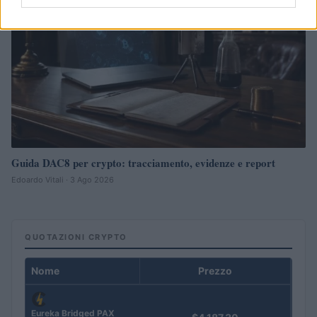
Guida DAC8 per crypto: tracciamento, evidenze e report
Edoardo Vitali · 3 Ago 2026
QUOTAZIONI CRYPTO
Nome
Prezzo
Eureka Bridged PAX