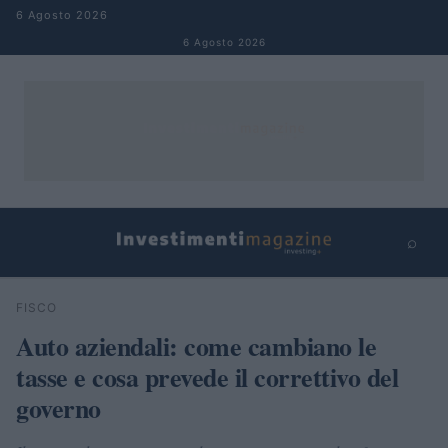
Salta al contenuto
6 Agosto 2026
6 Agosto 2026
⌕
×
⌕
FISCO
Cerca
Auto aziendali: come cambiano le
tasse e cosa prevede il correttivo del
governo