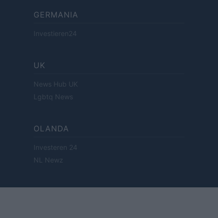
GERMANIA
Investieren24
UK
News Hub UK
Lgbtq News
OLANDA
Investeren 24
NL Newz