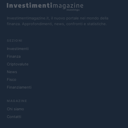
Investimentimagazine.it, il nuovo portale nel mondo della
finanza. Approfondimenti, news, confronti e statistiche.
SEZIONI
Investimenti
Finanza
Criptovalute
News
Fisco
Finanziamenti
MAGAZINE
Chi siamo
Contatti