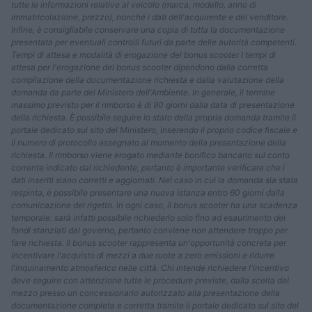
tutte le informazioni relative al veicolo (marca, modello, anno di
immatricolazione, prezzo), nonché i dati dell'acquirente e del venditore.
Infine, è consigliabile conservare una copia di tutta la documentazione
presentata per eventuali controlli futuri da parte delle autorità competenti.
Tempi di attesa e modalità di erogazione del bonus scooter I tempi di
attesa per l'erogazione del bonus scooter dipendono dalla corretta
compilazione della documentazione richiesta e dalla valutazione della
domanda da parte del Ministero dell'Ambiente. In generale, il termine
massimo previsto per il rimborso è di 90 giorni dalla data di presentazione
della richiesta. È possibile seguire lo stato della propria domanda tramite il
portale dedicato sul sito del Ministero, inserendo il proprio codice fiscale e
il numero di protocollo assegnato al momento della presentazione della
richiesta. Il rimborso viene erogato mediante bonifico bancario sul conto
corrente indicato dal richiedente, pertanto è importante verificare che i
dati inseriti siano corretti e aggiornati. Nel caso in cui la domanda sia stata
respinta, è possibile presentare una nuova istanza entro 60 giorni dalla
comunicazione del rigetto. In ogni caso, il bonus scooter ha una scadenza
temporale: sarà infatti possibile richiederlo solo fino ad esaurimento dei
fondi stanziati dal governo, pertanto conviene non attendere troppo per
fare richiesta. Il bonus scooter rappresenta un'opportunità concreta per
incentivare l'acquisto di mezzi a due ruote a zero emissioni e ridurre
l'inquinamento atmosferico nelle città. Chi intende richiedere l'incentivo
deve seguire con attenzione tutte le procedure previste, dalla scelta del
mezzo presso un concessionario autorizzato alla presentazione della
documentazione completa e corretta tramite il portale dedicato sul sito del