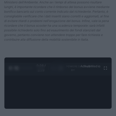
Ministero dell'Ambiente. Anche se i tempi di attesa possono risultare
lunghi, è importante ricordare che il rimborso del bonus avviene mediante
bonifico bancario sul conto corrente indicato dal richiedente. Pertanto, è
consigliabile verificare che i dati inseriti siano corretti e aggiornati, al fine
di evitare ritardi o problemi nell'erogazione del bonus. Infine, vale la pena
ricordare che il bonus scooter ha una scadenza temporale: sarà infatti
possibile richiederlo solo fino ad esaurimento dei fondi stanziati dal
governo, pertanto conviene non attendere troppo per fare richiesta e
contribuire alla diffusione della mobilità sostenibile in Italia.
0:29 /
Ad
hub
Media
POWERED
1
/
4
3:19
BY