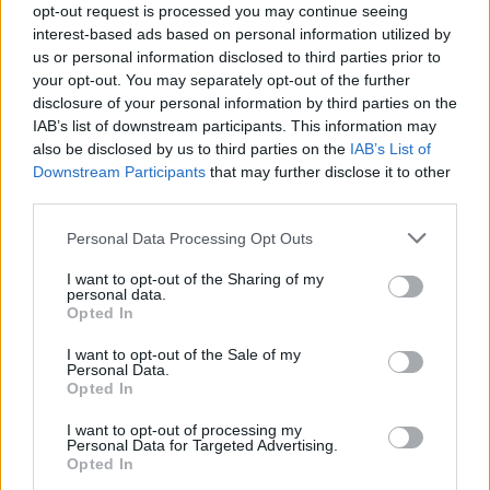
Decreto legislativo 27 Dicembre 2023, n. 209
opt-out request is processed you may continue seeing
interest-based ads based on personal information utilized by
us or personal information disclosed to third parties prior to
your opt-out. You may separately opt-out of the further
disclosure of your personal information by third parties on the
AUTORE
IAB’s list of downstream participants. This information may
Giorgia Stromeo
also be disclosed by us to third parties on the
IAB’s List of
Downstream Participants
that may further disclose it to other
third parties.
Please note that this website/app uses one or more Google
Personal Data Processing Opt Outs
services and may gather and store information including but
not limited to your visit or usage behaviour. You may click to
I want to opt-out of the Sharing of my
personal data.
grant or deny consent to Google and its third-party tags to
Opted In
use your data for below specified purposes in below Google
consent section.
I want to opt-out of the Sale of my
Personal Data.
Opted In
I want to opt-out of processing my
Personal Data for Targeted Advertising.
Opted In