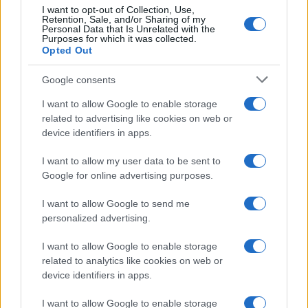
I want to opt-out of Collection, Use,
Retention, Sale, and/or Sharing of my
Personal Data that Is Unrelated with the
Purposes for which it was collected.
Opted Out
Google consents
I want to allow Google to enable storage
related to advertising like cookies on web or
Continua a leggere
device identifiers in apps.
I want to allow my user data to be sent to
FISCO
Google for online advertising purposes.
I want to allow Google to send me
personalized advertising.
I want to allow Google to enable storage
related to analytics like cookies on web or
device identifiers in apps.
I want to allow Google to enable storage