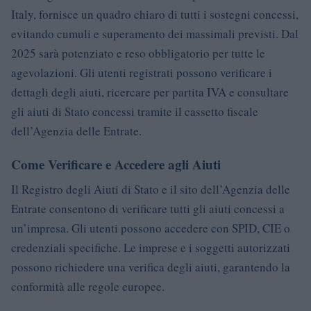
Italy, fornisce un quadro chiaro di tutti i sostegni concessi,
evitando cumuli e superamento dei massimali previsti. Dal
2025 sarà potenziato e reso obbligatorio per tutte le
agevolazioni. Gli utenti registrati possono verificare i
dettagli degli aiuti, ricercare per partita IVA e consultare
gli aiuti di Stato concessi tramite il cassetto fiscale
dell’Agenzia delle Entrate.
Come Verificare e Accedere agli Aiuti
Il Registro degli Aiuti di Stato e il sito dell’Agenzia delle
Entrate consentono di verificare tutti gli aiuti concessi a
un’impresa. Gli utenti possono accedere con SPID, CIE o
credenziali specifiche. Le imprese e i soggetti autorizzati
possono richiedere una verifica degli aiuti, garantendo la
conformità alle regole europee.