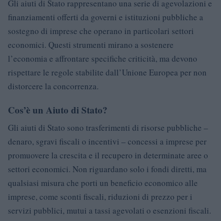
Gli aiuti di Stato rappresentano una serie di agevolazioni e
finanziamenti offerti da governi e istituzioni pubbliche a
sostegno di imprese che operano in particolari settori
economici. Questi strumenti mirano a sostenere
l’economia e affrontare specifiche criticità, ma devono
rispettare le regole stabilite dall’Unione Europea per non
distorcere la concorrenza.
Cos’è un Aiuto di Stato?
Gli aiuti di Stato sono trasferimenti di risorse pubbliche –
denaro, sgravi fiscali o incentivi – concessi a imprese per
promuovere la crescita e il recupero in determinate aree o
settori economici. Non riguardano solo i fondi diretti, ma
qualsiasi misura che porti un beneficio economico alle
imprese, come sconti fiscali, riduzioni di prezzo per i
servizi pubblici, mutui a tassi agevolati o esenzioni fiscali.