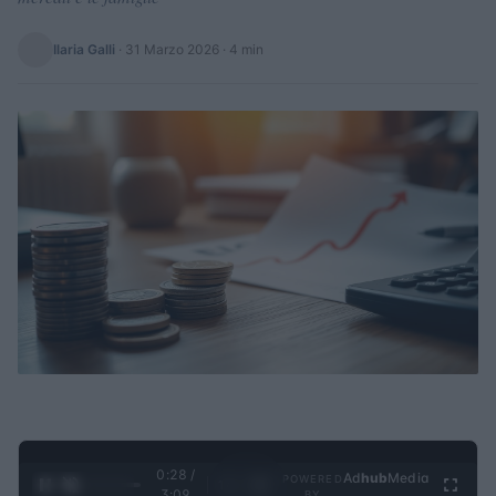
Ilaria Galli
·
31 Marzo 2026
· 4 min
0:29 /
Ad
hub
Media
POWERED
1
/
4
3:09
BY