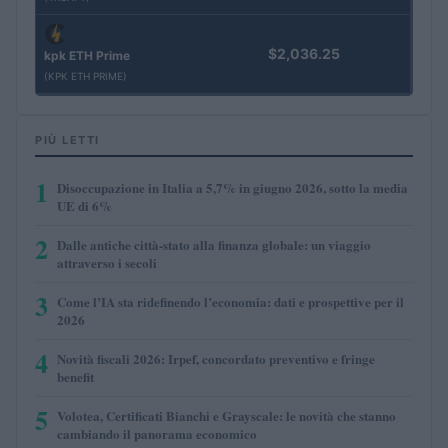
$2,036.25
kpk ETH Prime
(KPK ETH PRIME)
PIÙ LETTI
1
Disoccupazione in Italia a 5,7% in giugno 2026, sotto la media
UE di 6%
2
Dalle antiche città-stato alla finanza globale: un viaggio
attraverso i secoli
3
Come l’IA sta ridefinendo l’economia: dati e prospettive per il
2026
4
Novità fiscali 2026: Irpef, concordato preventivo e fringe
benefit
5
Volotea, Certificati Bianchi e Grayscale: le novità che stanno
cambiando il panorama economico