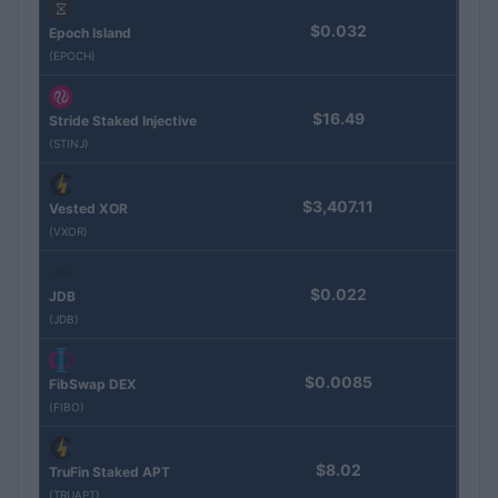
$0.032
Epoch Island
(EPOCH)
$16.49
Stride Staked Injective
(STINJ)
$3,407.11
Vested XOR
(VXOR)
$0.022
JDB
(JDB)
$0.0085
FibSwap DEX
(FIBO)
$8.02
TruFin Staked APT
(TRUAPT)