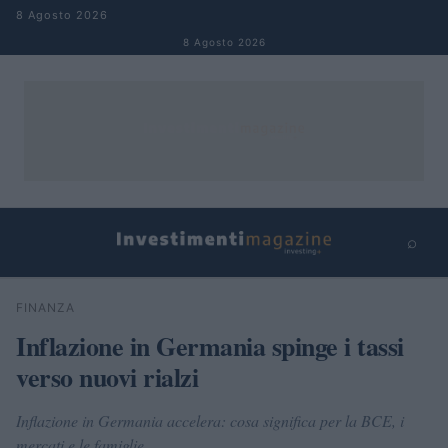
Salta al contenuto
8 Agosto 2026
8 Agosto 2026
⌕
×
⌕
FINANZA
Cerca
Inflazione in Germania spinge i tassi
verso nuovi rialzi
Inflazione in Germania accelera: cosa significa per la BCE, i
mercati e le famiglie