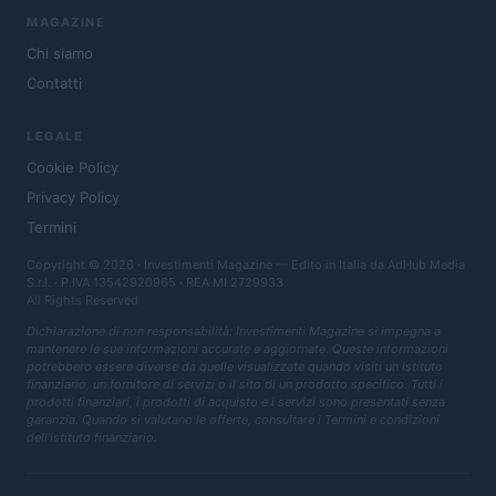
MAGAZINE
Chi siamo
Contatti
LEGALE
Cookie Policy
Privacy Policy
Termini
Copyright © 2026 · Investimenti Magazine — Edito in Italia da
AdHub Media
S.r.l.
· P.IVA 13542920965 · REA MI 2729933
All Rights Reserved
Dichiarazione di non responsabilità: Investimenti Magazine si impegna a
mantenere le sue informazioni accurate e aggiornate. Queste informazioni
potrebbero essere diverse da quelle visualizzate quando visiti un istituto
finanziario, un fornitore di servizi o il sito di un prodotto specifico. Tutti i
prodotti finanziari, i prodotti di acquisto e i servizi sono presentati senza
garanzia. Quando si valutano le offerte, consultare i Termini e condizioni
dell'istituto finanziario.