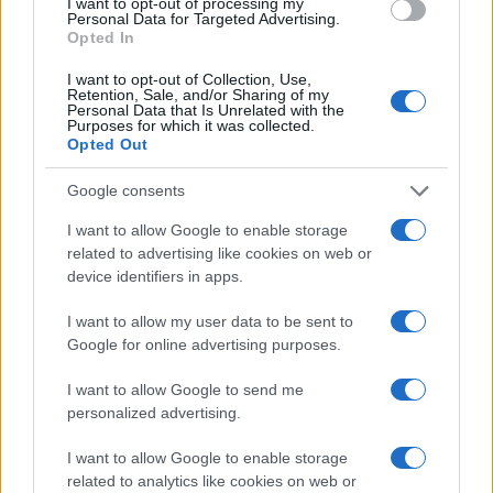
I want to opt-out of processing my
Personal Data for Targeted Advertising.
Opted In
I want to opt-out of Collection, Use,
Retention, Sale, and/or Sharing of my
Personal Data that Is Unrelated with the
Purposes for which it was collected.
SpaceX in ascesa: Unipol e Intesa Sanpaolo tra gli investitori
Opted Out
principali
Francesca Galli · 8 Ago 2026
Google consents
I want to allow Google to enable storage
FINANZA
related to advertising like cookies on web or
device identifiers in apps.
I want to allow my user data to be sent to
Google for online advertising purposes.
I want to allow Google to send me
personalized advertising.
I want to allow Google to enable storage
related to analytics like cookies on web or