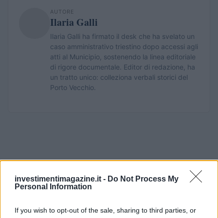
AUTORE
Ilaria Galli
Ilaria Galli ha firmato il desk che ha svelato un
caso amministrativo triestino dopo accessi agli
atti al Municipio, sostenendo la linea editoriale
di rigore documentale. Editor di redazione, ha
un tratto unico: colleziona verbali storici del
Porto Vecchio.
investimentimagazine.it -
Do Not Process My
Personal Information
If you wish to opt-out of the sale, sharing to third parties, or