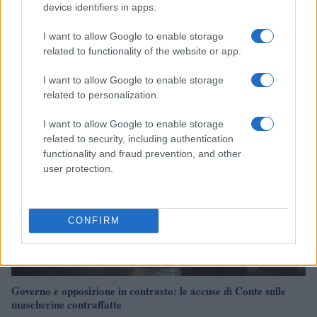
device identifiers in apps.
Reparti aeronavali della Guardia di Finanza: controllo del
I want to allow Google to enable storage
territorio e contrasto agli illeciti
related to functionality of the website or app.
Francesca Galli · 8 Ago 2026
I want to allow Google to enable storage
related to personalization.
FINANZA
I want to allow Google to enable storage
related to security, including authentication
functionality and fraud prevention, and other
user protection.
CONFIRM
Governo e opposizione in contrasto: le accuse di Conte sulle
mascherine contraffatte