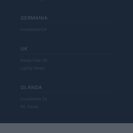
GERMANIA
Investieren24
UK
News Hub UK
Lgbtq News
OLANDA
Investeren 24
NL Newz