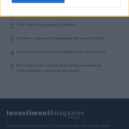
1
COME INVESTIRE 500 EURO (per guadagnare)?
2
AMP: Potrà Raggiungere 1 Dollaro?
3
Petrolio e carburanti: l’andamento dei prezzi nel 2026
4
Tirocinio extra-curriculare: guida pratica per laureati
5
Per le auto usate conviene di più un finanziamento in
concessionaria o un prestito personale?
Investimentimagazine.it, il nuovo portale nel mondo della