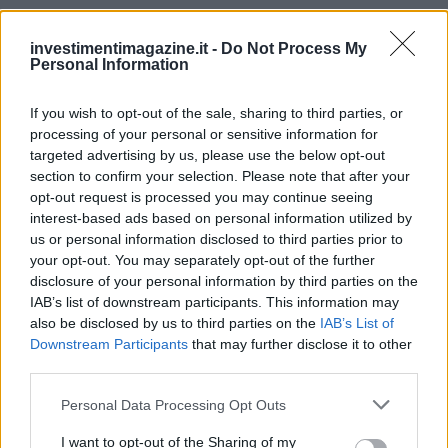
Ilaria Galli · 31 Mar 2026
investimentimagazine.it -
Do Not Process My
Personal Information
If you wish to opt-out of the sale, sharing to third parties, or
processing of your personal or sensitive information for
targeted advertising by us, please use the below opt-out
section to confirm your selection. Please note that after your
opt-out request is processed you may continue seeing
interest-based ads based on personal information utilized by
us or personal information disclosed to third parties prior to
your opt-out. You may separately opt-out of the further
disclosure of your personal information by third parties on the
IAB’s list of downstream participants. This information may
also be disclosed by us to third parties on the
IAB’s List of
Downstream Participants
that may further disclose it to other
third parties.
QUOTAZIONI CRYPTO
Please note that this website/app uses one or more Google
Personal Data Processing Opt Outs
services and may gather and store information including but
Nome
Prezzo
not limited to your visit or usage behaviour. You may click to
I want to opt-out of the Sharing of my