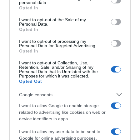
personal data.
grant or deny consent to Google and its third-party tags to
Opted In
use your data for below specified purposes in below Google
Eureka Bridged PAX
$4,187.30
consent section.
Gold (Terra
I want to opt-out of the Sale of my
Personal Data.
(PAXG)
Opted In
I want to opt-out of processing my
Kinza Babylon Staked
$83,270.00
Personal Data for Targeted Advertising.
BTC
Opted In
(KBTC)
I want to opt-out of Collection, Use,
Retention, Sale, and/or Sharing of my
Personal Data that Is Unrelated with the
Steakhouse EURCV
$100,000,000,000,000.00
Purposes for which it was collected.
Morpho Vault
Opted Out
(STEAKEURCV)
Google consents
$0.032
Epoch Island
I want to allow Google to enable storage
(EPOCH)
related to advertising like cookies on web or
device identifiers in apps.
$16.49
Stride Staked Injective
I want to allow my user data to be sent to
(STINJ)
Google for online advertising purposes.