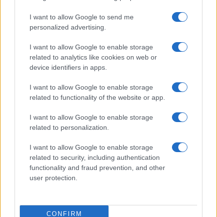
I want to allow Google to send me
$3,407.11
Vested XOR
personalized advertising.
(VXOR)
I want to allow Google to enable storage
$0.022
JDB
related to analytics like cookies on web or
device identifiers in apps.
(JDB)
I want to allow Google to enable storage
$0.0085
FibSwap DEX
related to functionality of the website or app.
(FIBO)
I want to allow Google to enable storage
related to personalization.
$8.02
TruFin Staked APT
(TRUAPT)
I want to allow Google to enable storage
related to security, including authentication
functionality and fraud prevention, and other
$2,036.25
kpk ETH Prime
user protection.
(KPK ETH PRIME)
PIÙ LETTI
CONFIRM