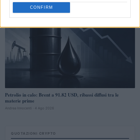
CONFIRM
NEWS
Petrolio in calo: Brent a 91.82 USD, ribassi diffusi tra le
materie prime
Andrea Innocenti · 4 Ago 2026
QUOTAZIONI CRYPTO