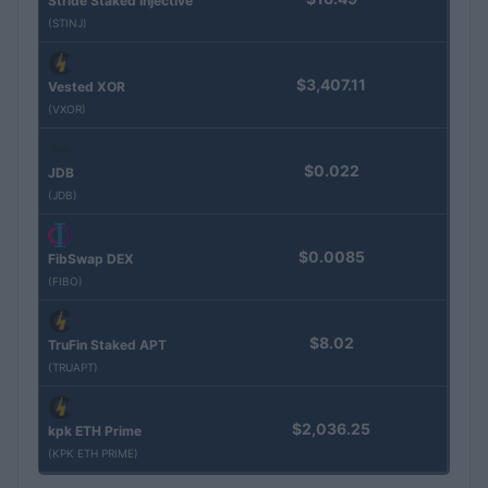
Stride Staked Injective
(STINJ)
$3,407.11
Vested XOR
(VXOR)
$0.022
JDB
(JDB)
$0.0085
FibSwap DEX
(FIBO)
$8.02
TruFin Staked APT
(TRUAPT)
$2,036.25
kpk ETH Prime
(KPK ETH PRIME)