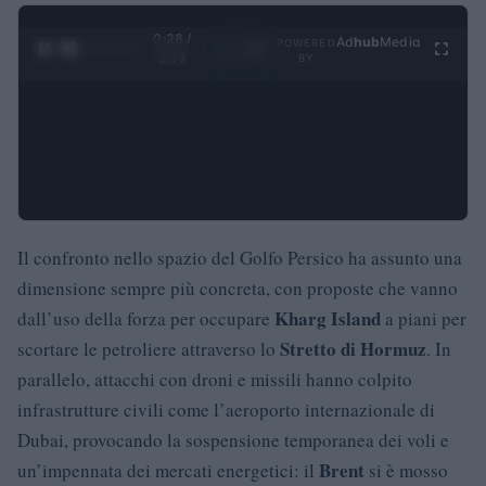
0:29 /
Ad
hub
Media
POWERED
1
/
4
3:19
BY
Il confronto nello spazio del Golfo Persico ha assunto una
dimensione sempre più concreta, con proposte che vanno
Kharg Island
dall’uso della forza per occupare
a piani per
Stretto di Hormuz
scortare le petroliere attraverso lo
. In
parallelo, attacchi con droni e missili hanno colpito
infrastrutture civili come l’aeroporto internazionale di
Dubai, provocando la sospensione temporanea dei voli e
Brent
un’impennata dei mercati energetici: il
si è mosso