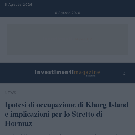
Salta al contenuto
6 Agosto 2026
6 Agosto 2026
⌕
×
⌕
NEWS
Cerca
Ipotesi di occupazione di Kharg Island
e implicazioni per lo Stretto di
Hormuz