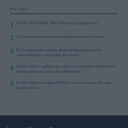
PIÙ LETTI
1
COME INVESTIRE 500 EURO (per guadagnare)?
2
Tirocinio extra-curriculare: guida pratica per laureati
3
Per le auto usate conviene di più un finanziamento in
concessionaria o un prestito personale?
4
Quanti soldi ci vogliono per aprire un autosalone multimarca
top di gamma: lo spiega il professionista
5
La macchina usata più affidabile: un investimento che esige
ponderazione