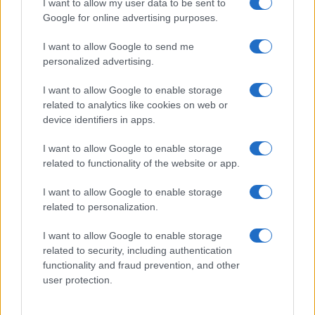
I want to allow my user data to be sent to
Petrolio in calo: Brent a 91,82$, ribassi a due cifre per greggio
Google for online advertising purposes.
e oro
Andrea Innocenti · 5 Ago 2026
I want to allow Google to send me
personalized advertising.
NEWS
I want to allow Google to enable storage
related to analytics like cookies on web or
device identifiers in apps.
I want to allow Google to enable storage
related to functionality of the website or app.
I want to allow Google to enable storage
related to personalization.
I want to allow Google to enable storage
related to security, including authentication
functionality and fraud prevention, and other
La macchina usata più affidabile: un investimento che esige
user protection.
ponderazione
Redazione · 5 Ago 2026