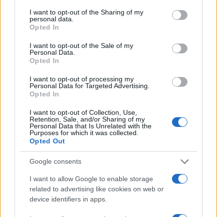
services and may gather and store information including but
not limited to your visit or usage behaviour. You may click to
I want to opt-out of the Sharing of my
personal data.
grant or deny consent to Google and its third-party tags to
Opted In
use your data for below specified purposes in below Google
consent section.
I want to opt-out of the Sale of my
Personal Data.
Opted In
Continua a leggere
I want to opt-out of processing my
Personal Data for Targeted Advertising.
NEWS
Opted In
I want to opt-out of Collection, Use,
Retention, Sale, and/or Sharing of my
Personal Data that Is Unrelated with the
Purposes for which it was collected.
Opted Out
Google consents
I want to allow Google to enable storage
related to advertising like cookies on web or
device identifiers in apps.