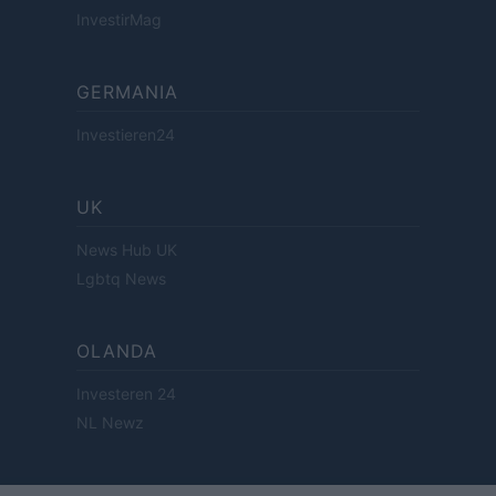
InvestirMag
GERMANIA
Investieren24
UK
News Hub UK
Lgbtq News
OLANDA
Investeren 24
NL Newz