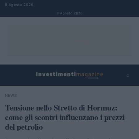
Salta al contenuto
8 Agosto 2026
8 Agosto 2026
⌕
×
⌕
NEWS
Cerca
Tensione nello Stretto di Hormuz:
come gli scontri influenzano i prezzi
del petrolio