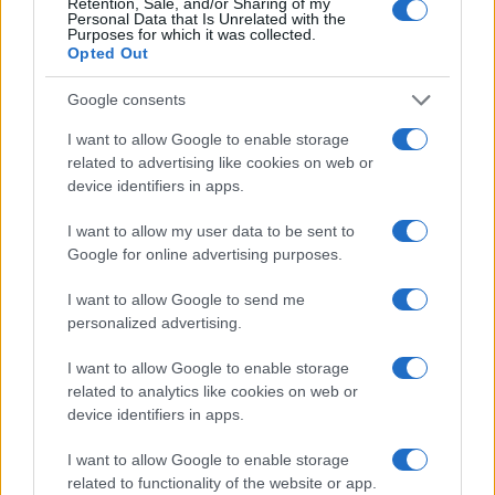
Retention, Sale, and/or Sharing of my
Petrolio in calo, Brent a 88.9 USD dopo un ribasso del 8.3%
Personal Data that Is Unrelated with the
Purposes for which it was collected.
Andrea Innocenti · 7 Ago 2026
Opted Out
NEWS
Google consents
I want to allow Google to enable storage
related to advertising like cookies on web or
device identifiers in apps.
I want to allow my user data to be sent to
Google for online advertising purposes.
I want to allow Google to send me
personalized advertising.
I want to allow Google to enable storage
related to analytics like cookies on web or
Petrolio in calo: Brent a 88.9 dollari, ribassi diffusi tra le
materie prime
device identifiers in apps.
Andrea Innocenti · 6 Ago 2026
I want to allow Google to enable storage
related to functionality of the website or app.
NEWS