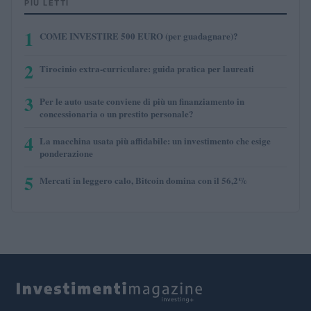
PIÙ LETTI
1
COME INVESTIRE 500 EURO (per guadagnare)?
2
Tirocinio extra-curriculare: guida pratica per laureati
3
Per le auto usate conviene di più un finanziamento in
concessionaria o un prestito personale?
4
La macchina usata più affidabile: un investimento che esige
ponderazione
5
Mercati in leggero calo, Bitcoin domina con il 56,2%