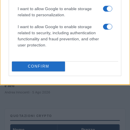
I want to allow Google to enable storage
related to personalization.
I want to allow Google to enable storage
related to security, including authentication
functionality and fraud prevention, and other
user protection.
CONFIRM
Petrolio in calo: Brent a 91,82$, ribassi a due cifre per greggio
e oro
Andrea Innocenti · 5 Ago 2026
QUOTAZIONI CRYPTO
Nome
Prezzo