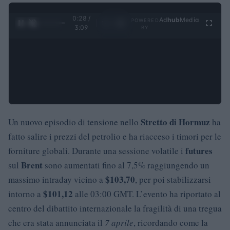
0:29 /
Ad
hub
Media
POWERED
1
/
4
3:09
BY
Stretto di Hormuz
Un nuovo episodio di tensione nello
ha
fatto salire i prezzi del petrolio e ha riacceso i timori per le
futures
forniture globali. Durante una sessione volatile i
Brent
sul
sono aumentati fino al 7,5% raggiungendo un
$103,70
massimo intraday vicino a
, per poi stabilizzarsi
$101,12
intorno a
alle 03:00 GMT. L’evento ha riportato al
centro del dibattito internazionale la fragilità di una tregua
che era stata annunciata il
7 aprile
, ricordando come la