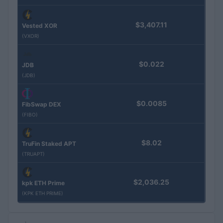
$3,407.11
Vested XOR
(VXOR)
$0.022
JDB
(JDB)
$0.0085
FibSwap DEX
(FIBO)
$8.02
TruFin Staked APT
(TRUAPT)
$2,036.25
kpk ETH Prime
(KPK ETH PRIME)