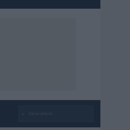
⌕
Cerca