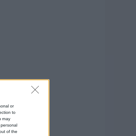
sonal or
ection to
ou may
 personal
out of the