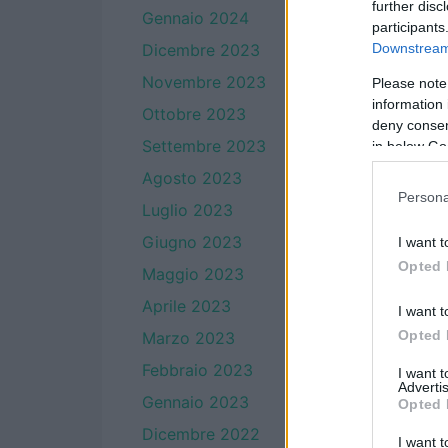
further disc
Gennaio 2024
participants
Downstream 
Dicembre 2023
Novembre 2023
Please note
information 
Ottobre 2023
deny consent
Settembre 2023
in below Go
Agosto 2023
Persona
Luglio 2023
Giugno 2023
I want t
Opted 
Maggio 2023
Aprile 2023
I want t
Opted 
Marzo 2023
Febbraio 2023
I want 
Advertis
Gennaio 2023
Opted 
Dicembre 2022
I want t