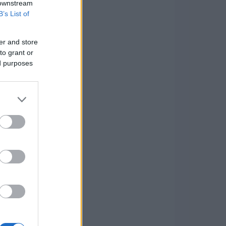
 downstream
B’s List of
er and store
to grant or
ed purposes