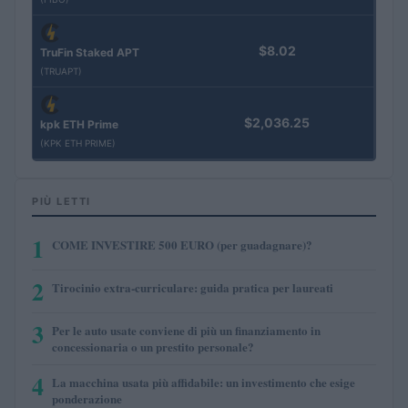
$8.02
TruFin Staked APT
(TRUAPT)
$2,036.25
kpk ETH Prime
(KPK ETH PRIME)
PIÙ LETTI
1
COME INVESTIRE 500 EURO (per guadagnare)?
2
Tirocinio extra-curriculare: guida pratica per laureati
3
Per le auto usate conviene di più un finanziamento in
concessionaria o un prestito personale?
4
La macchina usata più affidabile: un investimento che esige
ponderazione