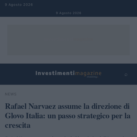
Salta al contenuto
9 Agosto 2026
9 Agosto 2026
⌕
×
⌕
NEWS
Cerca
Rafael Narvaez assume la direzione di
Glovo Italia: un passo strategico per la
crescita