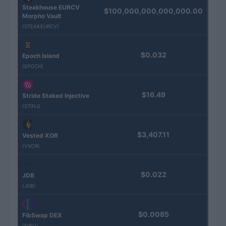
Steakhouse EURCV
$100,000,000,000,000.00
Morpho Vault
(STEAKEURCV)
$0.032
Epoch Island
(EPOCH)
$16.49
Stride Staked Injective
(STINJ)
$3,407.11
Vested XOR
(VXOR)
$0.022
JDB
(JDB)
$0.0085
FibSwap DEX
(FIBO)