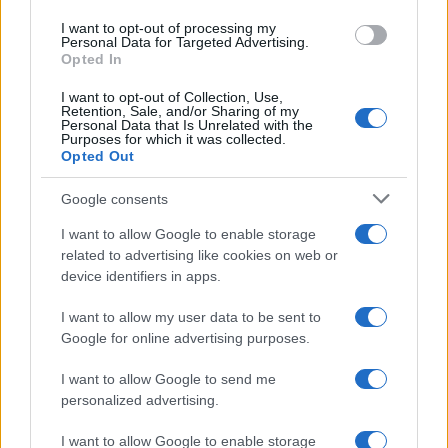
I want to opt-out of processing my
Personal Data for Targeted Advertising.
Opted In
I want to opt-out of Collection, Use,
Retention, Sale, and/or Sharing of my
Petrolio in calo: Brent a 88.9 dollari, ribassi diffusi tra le
Personal Data that Is Unrelated with the
Purposes for which it was collected.
materie prime
Opted Out
Andrea Innocenti · 6 Ago 2026
Google consents
NEWS
I want to allow Google to enable storage
related to advertising like cookies on web or
device identifiers in apps.
I want to allow my user data to be sent to
Google for online advertising purposes.
I want to allow Google to send me
personalized advertising.
I want to allow Google to enable storage