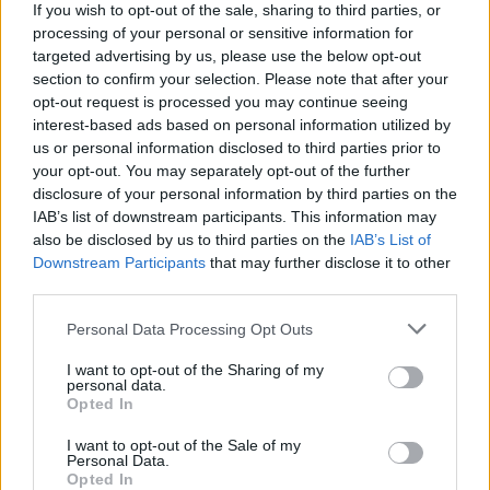
If you wish to opt-out of the sale, sharing to third parties, or
processing of your personal or sensitive information for
targeted advertising by us, please use the below opt-out
section to confirm your selection. Please note that after your
opt-out request is processed you may continue seeing
interest-based ads based on personal information utilized by
us or personal information disclosed to third parties prior to
your opt-out. You may separately opt-out of the further
disclosure of your personal information by third parties on the
IAB’s list of downstream participants. This information may
also be disclosed by us to third parties on the
IAB’s List of
Petrolio in calo, Brent a 88.9 USD dopo un ribasso del 8.3%
Downstream Participants
that may further disclose it to other
Andrea Innocenti · 7 Ago 2026
third parties.
Please note that this website/app uses one or more Google
NEWS
Personal Data Processing Opt Outs
services and may gather and store information including but
not limited to your visit or usage behaviour. You may click to
I want to opt-out of the Sharing of my
personal data.
grant or deny consent to Google and its third-party tags to
Opted In
use your data for below specified purposes in below Google
consent section.
I want to opt-out of the Sale of my
Personal Data.
Opted In