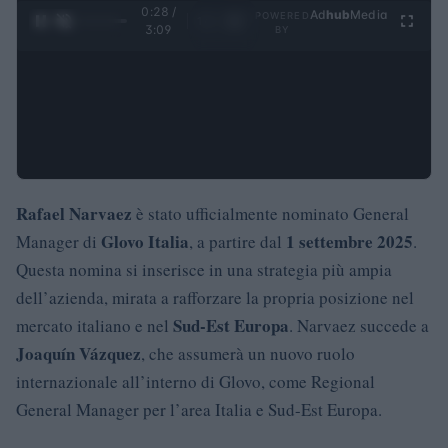
0:29 /
Ad
hub
Media
POWERED
1
/
4
3:09
BY
Rafael Narvaez
è stato ufficialmente nominato General
Glovo Italia
1 settembre 2025
Manager di
, a partire dal
.
Questa nomina si inserisce in una strategia più ampia
dell’azienda, mirata a rafforzare la propria posizione nel
Sud-Est Europa
mercato italiano e nel
. Narvaez succede a
Joaquín Vázquez
, che assumerà un nuovo ruolo
internazionale all’interno di Glovo, come Regional
General Manager per l’area Italia e Sud-Est Europa.