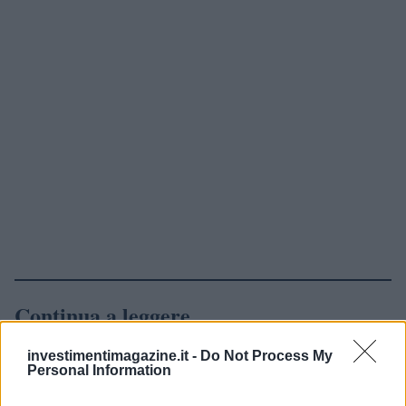
Continua a leggere
investimentimagazine.it -
Do Not Process My
NEWS
Personal Information