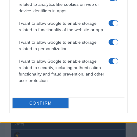
related to analytics like cookies on web or
device identifiers in apps.
Petrolio in calo: Brent a 91,82$, ribassi a due cifre per greggio
e oro
I want to allow Google to enable storage
Andrea Innocenti · 5 Ago 2026
related to functionality of the website or app.
I want to allow Google to enable storage
related to personalization.
QUOTAZIONI CRYPTO
I want to allow Google to enable storage
Nome
Prezzo
related to security, including authentication
functionality and fraud prevention, and other
user protection.
Eureka Bridged PAX
$4,187.30
Gold (Terra
(PAXG)
CONFIRM
Kinza Babylon Staked
$83,270.00
BTC
(KBTC)