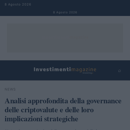
Salta al contenuto
8 Agosto 2026
8 Agosto 2026
⌕
×
⌕
NEWS
Cerca
Analisi approfondita della governance
delle criptovalute e delle loro
implicazioni strategiche