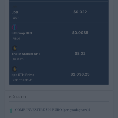
$0.022
JDB
(JDB)
$0.0085
FibSwap DEX
(FIBO)
$8.02
TruFin Staked APT
(TRUAPT)
$2,036.25
kpk ETH Prime
(KPK ETH PRIME)
PIÙ LETTI
1
COME INVESTIRE 500 EURO (per guadagnare)?