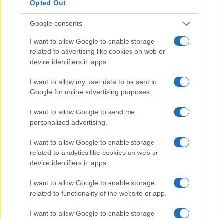
Opted Out
Google consents
I want to allow Google to enable storage
related to advertising like cookies on web or
device identifiers in apps.
I want to allow my user data to be sent to
Google for online advertising purposes.
Petrolio in calo: Brent a 91,82$, ribassi a due cifre per greggio
e oro
I want to allow Google to send me
Andrea Innocenti · 5 Ago 2026
personalized advertising.
I want to allow Google to enable storage
related to analytics like cookies on web or
QUOTAZIONI CRYPTO
device identifiers in apps.
Nome
Prezzo
I want to allow Google to enable storage
related to functionality of the website or app.
Eureka Bridged PAX
$4,187.30
I want to allow Google to enable storage
Gold (Terra