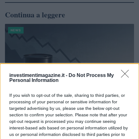
Continua a leggere
NEWS
investimentimagazine.it -
Do Not Process My
Personal Information
If you wish to opt-out of the sale, sharing to third parties, or
processing of your personal or sensitive information for
targeted advertising by us, please use the below opt-out
section to confirm your selection. Please note that after your
Petrolio in calo, Brent a 88.9 USD dopo un ribasso del 8.3%
opt-out request is processed you may continue seeing
Andrea Innocenti · 7 Ago 2026
interest-based ads based on personal information utilized by
us or personal information disclosed to third parties prior to
NEWS