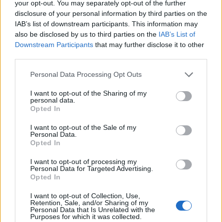
your opt-out. You may separately opt-out of the further
disclosure of your personal information by third parties on the
IAB’s list of downstream participants. This information may
also be disclosed by us to third parties on the
IAB’s List of
Downstream Participants
that may further disclose it to other
third parties.
Please note that this website/app uses one or more Google
Personal Data Processing Opt Outs
services and may gather and store information including but
not limited to your visit or usage behaviour. You may click to
I want to opt-out of the Sharing of my
personal data.
grant or deny consent to Google and its third-party tags to
Opted In
use your data for below specified purposes in below Google
consent section.
I want to opt-out of the Sale of my
Petrolio in calo: Brent a 88.9 dollari, ribassi diffusi tra le
Personal Data.
Opted In
materie prime
Andrea Innocenti · 6 Ago 2026
I want to opt-out of processing my
Personal Data for Targeted Advertising.
Opted In
NEWS
I want to opt-out of Collection, Use,
Retention, Sale, and/or Sharing of my
Personal Data that Is Unrelated with the
Purposes for which it was collected.