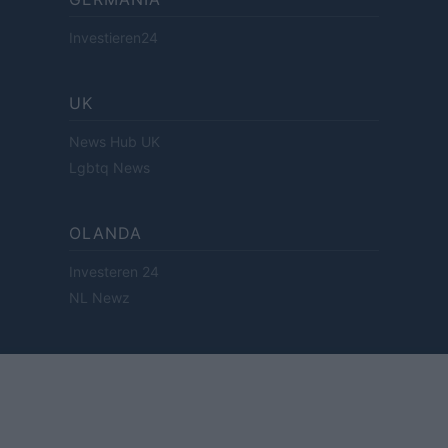
Investieren24
UK
News Hub UK
Lgbtq News
OLANDA
Investeren 24
NL Newz