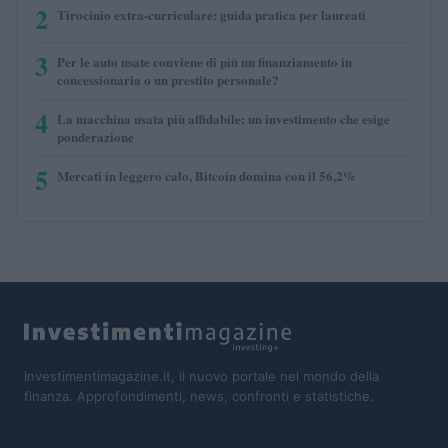
2
Tirocinio extra-curriculare: guida pratica per laureati
3
Per le auto usate conviene di più un finanziamento in
concessionaria o un prestito personale?
4
La macchina usata più affidabile: un investimento che esige
ponderazione
5
Mercati in leggero calo, Bitcoin domina con il 56,2%
Investimentimagazine.it, il nuovo portale nel mondo della
finanza. Approfondimenti, news, confronti e statistiche.