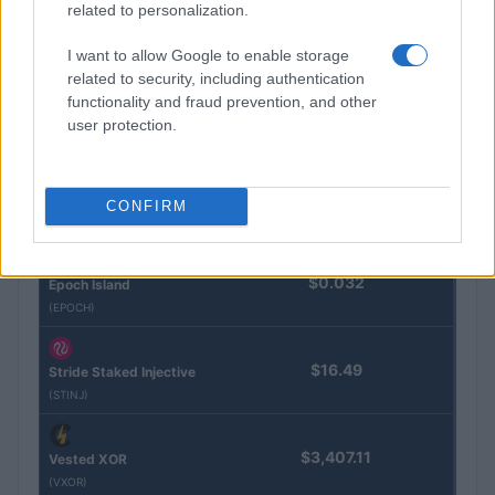
related to personalization.
(PAXG)
I want to allow Google to enable storage
Kinza Babylon Staked
related to security, including authentication
$83,270.00
BTC
functionality and fraud prevention, and other
(KBTC)
user protection.
Steakhouse EURCV
$100,000,000,000,000.00
Morpho Vault
CONFIRM
(STEAKEURCV)
$0.032
Epoch Island
(EPOCH)
$16.49
Stride Staked Injective
(STINJ)
$3,407.11
Vested XOR
(VXOR)