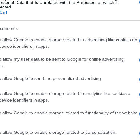
ersonal Data that Is Unrelated with the Purposes for which it
lected.
Out
consents
o allow Google to enable storage related to advertising like cookies on
evice identifiers in apps.
o allow my user data to be sent to Google for online advertising
s.
i
to allow Google to send me personalized advertising.
 utile verificare conflitti di orario: aggiornate il
o allow Google to enable storage related to analytics like cookies on
ovrapposizioni, contattate la
segreteria didattica
o il
evice identifiers in apps.
 Ricordate che il termine
ripianificazione
qui indica
o allow Google to enable storage related to functionality of the website
la lezione e non cambiamenti del programma d’esame
o allow Google to enable storage related to personalization.