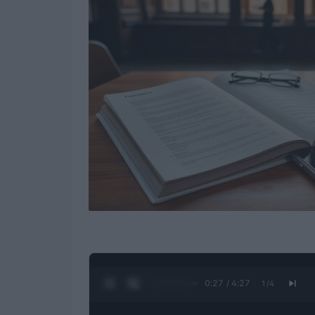
0:28 / 4:27
1
/
4