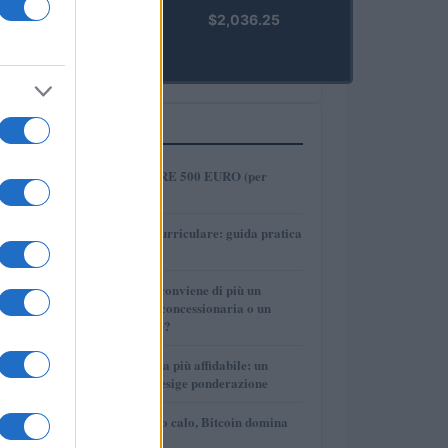
kpk ETH
$2,036.25
Prime
(KPK ETH
PRIME)
PIÙ LETTI
1
COME INVESTIRE 500 EURO (per
guadagnare)?
2
Tirocinio extra-curriculare: guida pratica
per laureati
3
Per le auto usate conviene di più un
finanziamento in concessionaria o un
prestito personale?
4
La macchina usata più affidabile: un
investimento che esige ponderazione
5
Mercati in leggero calo, Bitcoin domina
con il 56,2%