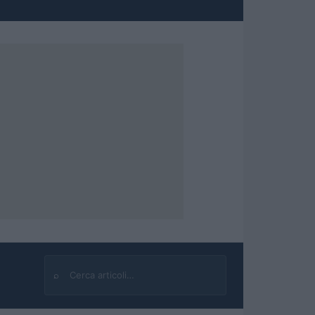
⌕
Cerca