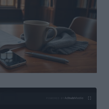
Ad
hub
Media
POWERED BY