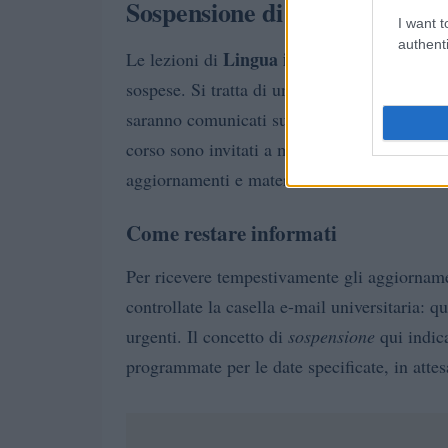
Sospensione di alcune lezioni
I want t
authenti
Lingua inglese B2
Le lezioni di
previste p
sospese. Si tratta di una sospensione tempora
saranno comunicati successivamente tramite i c
corso sono invitati a monitorare la piattaform
aggiornamenti e materiali didattici eventual
Come restare informati
Per ricevere tempestivamente gli aggiornament
controllate la casella e-mail universitaria: 
urgenti. Il concetto di
sospensione
qui indic
programmate per le date specificate, in attesa