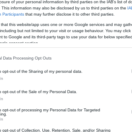
losure of your personal information by third parties on the IAB’s list of
. This information may also be disclosed by us to third parties on the
IA
lezioni
Participants
that may further disclose it to other third parties.
 that this website/app uses one or more Google services and may gath
Istituzioni di diritto
rammate: per la disciplina
including but not limited to your visit or usage behaviour. You may click 
 to Google and its third-party tags to use your data for below specifi
mercoledì 20 maggio 2026
venerdì
è stata spostata a
ogle consent section.
la Conferenze
. Questo cambiamento riguarda
iazioni permanenti del calendario settimanale. Si
l Data Processing Opt Outs
oprio calendario personale e, se necessario, informare i
o opt-out of the Sharing of my personal data.
In
o opt-out of the Sale of my Personal Data.
In
to opt-out of processing my Personal Data for Targeted
ing.
In
o opt-out of Collection, Use, Retention, Sale, and/or Sharing