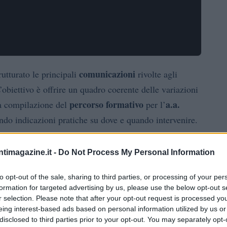
comunicazioni
utturato le principali
rivolte agli
L’obiettivo è offrire un quadro coerente delle variazioni
percorso formativo
a.a.
 la compilazione del
per l’
endo indicazioni pratiche su dove e quando intervenire.
 di appelli, con tutte le informazioni necessarie per
ntimagazine.it -
Do Not Process My Personal Information
ettagli relativi alle singole materie, gli orari
to opt-out of the sale, sharing to third parties, or processing of your per
formation for targeted advertising by us, please use the below opt-out s
dificare il
percorso formativo
. È consigliabile
r selection. Please note that after your opt-out request is processed y
erificare eventuali comunicazioni aggiuntive tramite i
eing interest-based ads based on personal information utilized by us or
disclosed to third parties prior to your opt-out. You may separately opt-
re aggiornamenti dell’ultimo minuto.