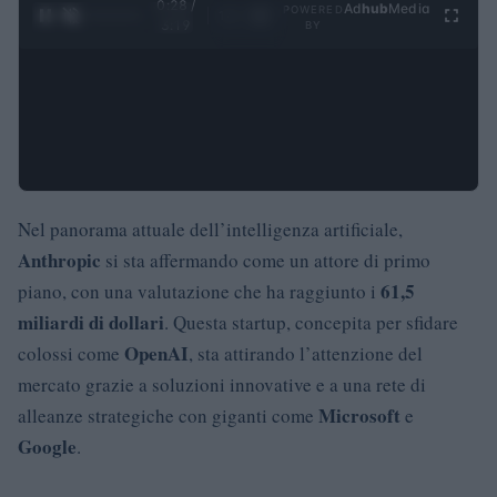
0:29 /
Ad
hub
Media
POWERED
1
/
4
3:19
BY
Nel panorama attuale dell’intelligenza artificiale,
Anthropic
si sta affermando come un attore di primo
61,5
piano, con una valutazione che ha raggiunto i
miliardi di dollari
. Questa startup, concepita per sfidare
OpenAI
colossi come
, sta attirando l’attenzione del
mercato grazie a soluzioni innovative e a una rete di
Microsoft
alleanze strategiche con giganti come
e
Google
.