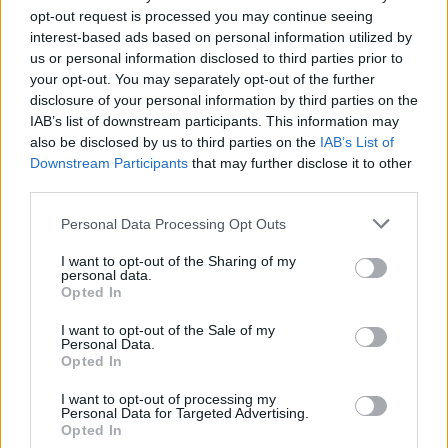
opt-out request is processed you may continue seeing
interest-based ads based on personal information utilized by
us or personal information disclosed to third parties prior to
Petrolio in calo, Brent a 88.9 USD dopo un ribasso del 8.3%
your opt-out. You may separately opt-out of the further
Andrea Innocenti · 7 Ago 2026
disclosure of your personal information by third parties on the
IAB’s list of downstream participants. This information may
also be disclosed by us to third parties on the
IAB’s List of
NEWS
Downstream Participants
that may further disclose it to other
third parties.
Please note that this website/app uses one or more Google
Personal Data Processing Opt Outs
services and may gather and store information including but
not limited to your visit or usage behaviour. You may click to
I want to opt-out of the Sharing of my
personal data.
grant or deny consent to Google and its third-party tags to
Opted In
use your data for below specified purposes in below Google
consent section.
I want to opt-out of the Sale of my
Personal Data.
Opted In
I want to opt-out of processing my
Personal Data for Targeted Advertising.
Petrolio in calo: Brent a 88.9 dollari, ribassi diffusi tra le
Opted In
materie prime