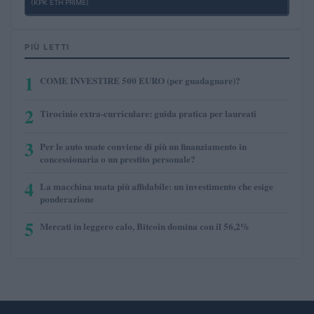
(KPK ETH PRIME)
PIÙ LETTI
1
COME INVESTIRE 500 EURO (per guadagnare)?
2
Tirocinio extra-curriculare: guida pratica per laureati
3
Per le auto usate conviene di più un finanziamento in
concessionaria o un prestito personale?
4
La macchina usata più affidabile: un investimento che esige
ponderazione
5
Mercati in leggero calo, Bitcoin domina con il 56,2%