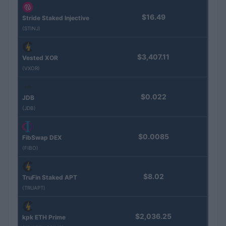
$16.49
Stride Staked Injective
(STINJ)
$3,407.11
Vested XOR
(VXOR)
$0.022
JDB
(JDB)
$0.0085
FibSwap DEX
(FIBO)
$8.02
TruFin Staked APT
(TRUAPT)
$2,036.25
kpk ETH Prime