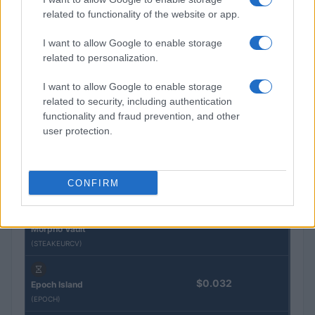
QUOTAZIONI CRYPTO
related to functionality of the website or app.
Nome
Prezzo
I want to allow Google to enable storage
related to personalization.
Eureka Bridged PAX
I want to allow Google to enable storage
$4,187.30
Gold (Terra
related to security, including authentication
(PAXG)
functionality and fraud prevention, and other
user protection.
Kinza Babylon Staked
$83,270.00
BTC
(KBTC)
CONFIRM
Steakhouse EURCV
$100,000,000,000,000.00
Morpho Vault
(STEAKEURCV)
$0.032
Epoch Island
(EPOCH)