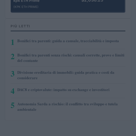
kpk ETH Prime
(KPK ETH PRIME)
PIÙ LETTI
1
Bonifici tra parenti: guida a causale, tracciabilità e imposta
2
Bonifici tra parenti senza rischi: causali corrette, prove e limiti
del contante
3
Divisione ereditaria di immobili: guida pratica e costi da
considerare
4
DAC8 e criptovalute: impatto su exchange e investitori
5
Autonomia Sarda a rischio: il conflitto tra sviluppo e tutela
ambientale