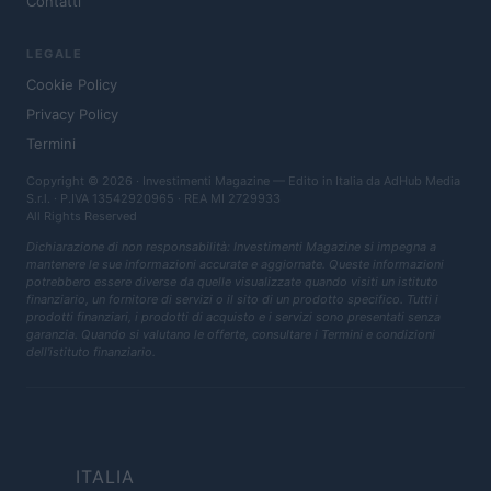
Contatti
LEGALE
Cookie Policy
Privacy Policy
Termini
Copyright © 2026 · Investimenti Magazine — Edito in Italia da
AdHub Media
S.r.l.
· P.IVA 13542920965 · REA MI 2729933
All Rights Reserved
Dichiarazione di non responsabilità: Investimenti Magazine si impegna a
mantenere le sue informazioni accurate e aggiornate. Queste informazioni
potrebbero essere diverse da quelle visualizzate quando visiti un istituto
finanziario, un fornitore di servizi o il sito di un prodotto specifico. Tutti i
prodotti finanziari, i prodotti di acquisto e i servizi sono presentati senza
garanzia. Quando si valutano le offerte, consultare i Termini e condizioni
dell'istituto finanziario.
ITALIA