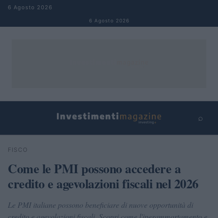
Salta al contenuto
6 Agosto 2026
6 Agosto 2026
⌕
×
⌕
FISCO
Cerca
Come le PMI possono accedere a
credito e agevolazioni fiscali nel 2026
Le PMI italiane possono beneficiare di nuove opportunità di
credito e agevolazioni fiscali. Scopri come l'iperammortamento e