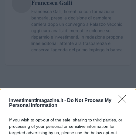
Francesca Galli
Francesca Galli, fiorentina con formazione
bancaria, prese la decisione di cambiare
carriera dopo un convegno a Palazzo Vecchio:
oggi cura analisi di mercati e colonne su
risparmio e investimenti. In redazione propone
linee editoriali attente alla trasparenza e
conserva l'agenda del primo impiego in banca.
investimentimagazine.it -
Do Not Process My
Personal Information
If you wish to opt-out of the sale, sharing to third parties, or
processing of your personal or sensitive information for
targeted advertising by us, please use the below opt-out