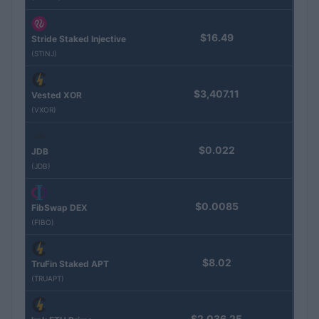
$16.49
Stride Staked Injective
(STINJ)
$3,407.11
Vested XOR
(VXOR)
$0.022
JDB
(JDB)
$0.0085
FibSwap DEX
(FIBO)
$8.02
TruFin Staked APT
(TRUAPT)
$2,036.25