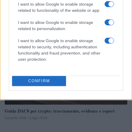
DAC8 e cripto-tasse: obblighi, documenti e controlli per
I want to allow Google to enable storage
investitori
related to functionality of the website or app.
Edoardo Vitali · 4 Ago 2026
I want to allow Google to enable storage
related to personalization.
FISCO
I want to allow Google to enable storage
related to security, including authentication
functionality and fraud prevention, and other
user protection.
CONFIRM
Guida DAC8 per crypto: tracciamento, evidenze e report
Edoardo Vitali · 3 Ago 2026