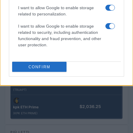
I want to allow Google to enable storage
$3,407.11
Vested XOR
related to personalization.
(VXOR)
I want to allow Google to enable storage
related to security, including authentication
$0.022
JDB
functionality and fraud prevention, and other
(JDB)
user protection.
$0.0085
FibSwap DEX
(FIBO)
CONFIRM
$8.02
TruFin Staked APT
(TRUAPT)
$2,036.25
kpk ETH Prime
(KPK ETH PRIME)
PIÙ LETTI