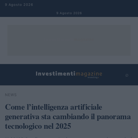
Salta al contenuto
9 Agosto 2026
9 Agosto 2026
⌕
×
⌕
NEWS
Cerca
Come l’intelligenza artificiale
generativa sta cambiando il panorama
tecnologico nel 2025