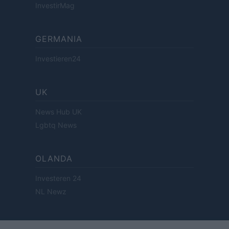
InvestirMag
GERMANIA
Investieren24
UK
News Hub UK
Lgbtq News
OLANDA
Investeren 24
NL Newz