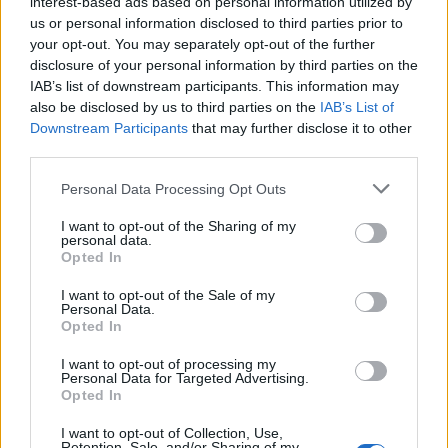
interest-based ads based on personal information utilized by
us or personal information disclosed to third parties prior to
your opt-out. You may separately opt-out of the further
disclosure of your personal information by third parties on the
IAB’s list of downstream participants. This information may
also be disclosed by us to third parties on the
IAB’s List of
Downstream Participants
that may further disclose it to other
third parties.
Please note that this website/app uses one or more Google
Personal Data Processing Opt Outs
services and may gather and store information including but
not limited to your visit or usage behaviour. You may click to
I want to opt-out of the Sharing of my
personal data.
grant or deny consent to Google and its third-party tags to
Opted In
Petrolio in calo: Brent a 91,82$, ribassi a due cifre per greggio
use your data for below specified purposes in below Google
e oro
consent section.
I want to opt-out of the Sale of my
Personal Data.
Andrea Innocenti · 5 Ago 2026
Opted In
I want to opt-out of processing my
Personal Data for Targeted Advertising.
QUOTAZIONI CRYPTO
Opted In
I want to opt-out of Collection, Use,
Nome
Prezzo
Retention, Sale, and/or Sharing of my