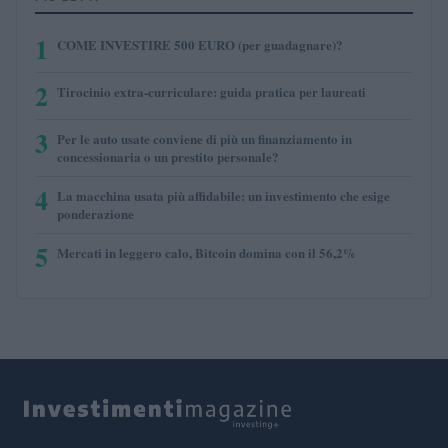
1
COME INVESTIRE 500 EURO (per guadagnare)?
2
Tirocinio extra-curriculare: guida pratica per laureati
3
Per le auto usate conviene di più un finanziamento in
concessionaria o un prestito personale?
4
La macchina usata più affidabile: un investimento che esige
ponderazione
5
Mercati in leggero calo, Bitcoin domina con il 56,2%