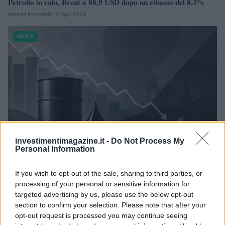
Petrolio in calo, Brent a 88.9 USD dopo un ribasso del 8.3%
Andrea Innocenti · 7 Ago 2026
NEWS
investimentimagazine.it -
Do Not Process My
Personal Information
If you wish to opt-out of the sale, sharing to third parties, or
Petrolio in calo: Brent a 88.9 dollari, ribassi diffusi tra le
processing of your personal or sensitive information for
materie prime
targeted advertising by us, please use the below opt-out
Andrea Innocenti · 6 Ago 2026
section to confirm your selection. Please note that after your
opt-out request is processed you may continue seeing
NEWS