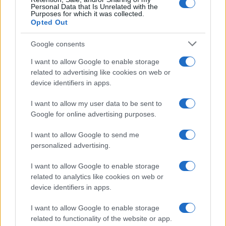
Personal Data that Is Unrelated with the
Purposes for which it was collected.
Opted Out
Eureka Bridged PAX
$4,187.30
Gold (Terra
Google consents
(PAXG)
I want to allow Google to enable storage
related to advertising like cookies on web or
Kinza Babylon Staked
$83,270.00
BTC
device identifiers in apps.
(KBTC)
I want to allow my user data to be sent to
Google for online advertising purposes.
Steakhouse EURCV
$100,000,000,000,000.00
Morpho Vault
I want to allow Google to send me
(STEAKEURCV)
personalized advertising.
I want to allow Google to enable storage
$0.032
Epoch Island
related to analytics like cookies on web or
(EPOCH)
device identifiers in apps.
$16.49
I want to allow Google to enable storage
Stride Staked Injective
related to functionality of the website or app.
(STINJ)