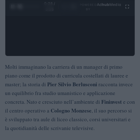
0:29 /
Ad
hub
Media
POWERED
1
/
4
3:55
BY
Molti immaginano la carriera di un manager di primo
piano come il prodotto di curricula costellati di lauree e
Pier Silvio Berlusconi
master; la storia di
racconta invece
un equilibrio fra studio umanistico e applicazione
Fininvest
concreta. Nato e cresciuto nell’ambiente di
e con
Cologno Monzese
il centro operativo a
, il suo percorso si
è sviluppato tra aule di liceo classico, corsi universitari e
la quotidianità delle scrivanie televisive.