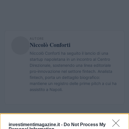
AUTORE
Niccolò Conforti
Niccolò Conforti ha seguito il lancio di una
startup napoletana in un incontro al Centro
Direzionale, sostenendo una linea editoriale
pro-innovazione nel settore fintech. Analista
fintech, porta un dettaglio biografico:
mantiene un registro delle prime pitch a cui ha
assistito a Napoli.
investimentimagazine.it -
Do Not Process My