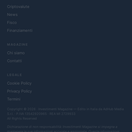
Criptovalute
News
Fisco
Finanziamenti
MAGAZINE
Chi siamo
Contatti
LEGALE
Cookie Policy
Privacy Policy
Termini
Copyright © 2026 · Investimenti Magazine — Edito in Italia da
AdHub Media
S.r.l.
· P.IVA 13542920965 · REA MI 2729933
All Rights Reserved
Dichiarazione di non responsabilità: Investimenti Magazine si impegna a
mantenere le sue informazioni accurate e aggiornate. Queste informazioni