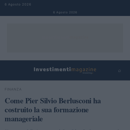
Salta al contenuto
6 Agosto 2026
6 Agosto 2026
⌕
×
⌕
FINANZA
Cerca
Come Pier Silvio Berlusconi ha
costruito la sua formazione
manageriale