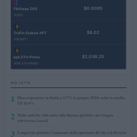
$0.0085
FibSwap DEX
(FIBO)
$8.02
TruFin Staked APT
(TRUAPT)
$2,036.25
kpk ETH Prime
(KPK ETH PRIME)
PIÙ LETTI
1
Disoccupazione in Italia a 5,7% in giugno 2026, sotto la media
UE di 6%
2
Dalle antiche città-stato alla finanza globale: un viaggio
attraverso i secoli
3
Longevità globale: l’aumento della speranza di vita e il divario