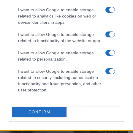
I want to allow Google to enable storage
related to analytics like cookies on web or
device identifiers in apps.
I want to allow Google to enable storage
related to functionality of the website or app.
Novità fiscali 2026: Irpef, concordato preventivo e fringe
I want to allow Google to enable storage
benefit
related to personalization.
Edoardo Vitali · 5 Ago 2026
I want to allow Google to enable storage
related to security, including authentication
FINANZA
functionality and fraud prevention, and other
user protection.
CONFIRM