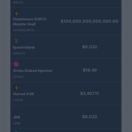
(KBTC)
Steakhouse EURCV
$100,000,000,000,000.00
Morpho Vault
(STEAKEURCV)
$0.032
Epoch Island
(EPOCH)
$16.49
Stride Staked Injective
(STINJ)
$3,407.11
Vested XOR
(VXOR)
$0.022
JDB
(JDB)