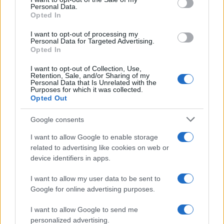
Personal Data.
Opted In
I want to opt-out of processing my
Personal Data for Targeted Advertising.
Opted In
I want to opt-out of Collection, Use,
Retention, Sale, and/or Sharing of my
Personal Data that Is Unrelated with the
Purposes for which it was collected.
Opted Out
Google consents
Villa Joy sequestrata: le violazioni urbanistiche e
I want to allow Google to enable storage
paesaggistiche a Loiri Porto San Paolo
related to advertising like cookies on web or
Francesca Galli · 6 Ago 2026
device identifiers in apps.
FINANZA
I want to allow my user data to be sent to
Google for online advertising purposes.
I want to allow Google to send me
personalized advertising.