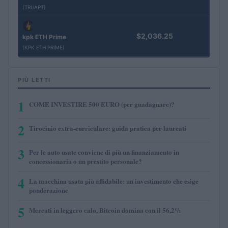
(TRUAPT)
$2,036.25
kpk ETH Prime
(KPK ETH PRIME)
PIÙ LETTI
1
COME INVESTIRE 500 EURO (per guadagnare)?
2
Tirocinio extra-curriculare: guida pratica per laureati
3
Per le auto usate conviene di più un finanziamento in
concessionaria o un prestito personale?
4
La macchina usata più affidabile: un investimento che esige
ponderazione
5
Mercati in leggero calo, Bitcoin domina con il 56,2%