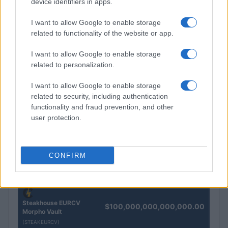
device identifiers in apps.
Andrea Innocenti · 5 Ago 2026
I want to allow Google to enable storage
related to functionality of the website or app.
QUOTAZIONI CRYPTO
I want to allow Google to enable storage
related to personalization.
Nome
Prezzo
I want to allow Google to enable storage
related to security, including authentication
functionality and fraud prevention, and other
Eureka Bridged PAX
$4,187.30
Gold (Terra
user protection.
(PAXG)
Kinza Babylon Staked
CONFIRM
$83,270.00
BTC
(KBTC)
Steakhouse EURCV
$100,000,000,000,000.00
Morpho Vault
(STEAKEURCV)