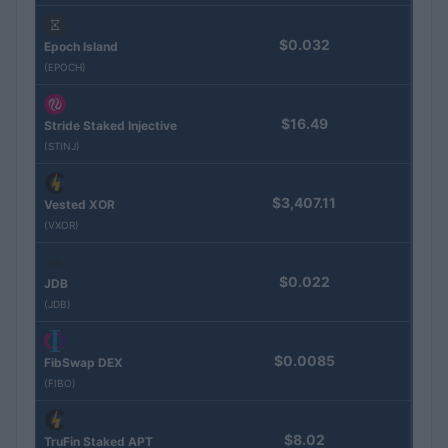
$0.032
Epoch Island
(EPOCH)
$16.49
Stride Staked Injective
(STINJ)
$3,407.11
Vested XOR
(VXOR)
$0.022
JDB
(JDB)
$0.0085
FibSwap DEX
(FIBO)
$8.02
TruFin Staked APT