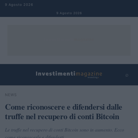
Salta al contenuto
9 Agosto 2026
9 Agosto 2026
⌕
×
⌕
NEWS
Cerca
Come riconoscere e difendersi dalle
truffe nel recupero di conti Bitcoin
Le truffe nel recupero di conti Bitcoin sono in aumento. Ecco
come riconoscerle e difenderti.