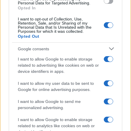
Personal Data for Targeted Advertising.
Opted In
Petrolio in calo: Brent a 88.9 dollari, ribassi diffusi tra le
I want to opt-out of Collection, Use,
materie prime
Retention, Sale, and/or Sharing of my
Personal Data that Is Unrelated with the
Andrea Innocenti · 6 Ago 2026
Purposes for which it was collected.
Opted Out
NEWS
Google consents
I want to allow Google to enable storage
related to advertising like cookies on web or
device identifiers in apps.
I want to allow my user data to be sent to
Google for online advertising purposes.
I want to allow Google to send me
personalized advertising.
I want to allow Google to enable storage
Petrolio in calo: Brent a 91,82$, ribassi a due cifre per greggio
related to analytics like cookies on web or
e oro