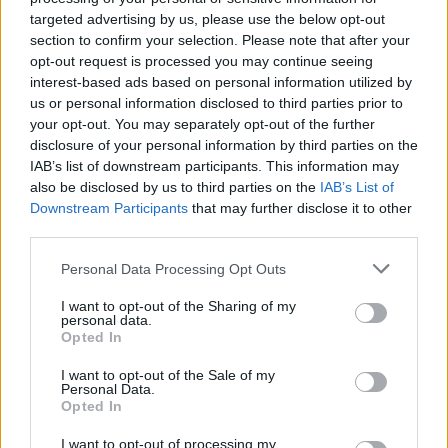
targeted advertising by us, please use the below opt-out
section to confirm your selection. Please note that after your
opt-out request is processed you may continue seeing
interest-based ads based on personal information utilized by
us or personal information disclosed to third parties prior to
your opt-out. You may separately opt-out of the further
disclosure of your personal information by third parties on the
Petrolio in calo, Brent a 88.9 USD dopo un ribasso del 8.3%
IAB’s list of downstream participants. This information may
also be disclosed by us to third parties on the
IAB’s List of
Andrea Innocenti · 7 Ago 2026
Downstream Participants
that may further disclose it to other
third parties.
NEWS
Please note that this website/app uses one or more Google
Personal Data Processing Opt Outs
services and may gather and store information including but
not limited to your visit or usage behaviour. You may click to
I want to opt-out of the Sharing of my
personal data.
grant or deny consent to Google and its third-party tags to
Opted In
use your data for below specified purposes in below Google
consent section.
I want to opt-out of the Sale of my
Personal Data.
Opted In
I want to opt-out of processing my