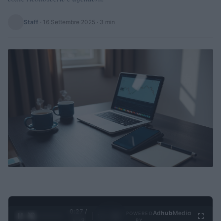
Staff
·
16 Settembre 2025
· 3 min
0:28 /
Ad
hub
Media
POWERED
1
/
4
3:19
BY