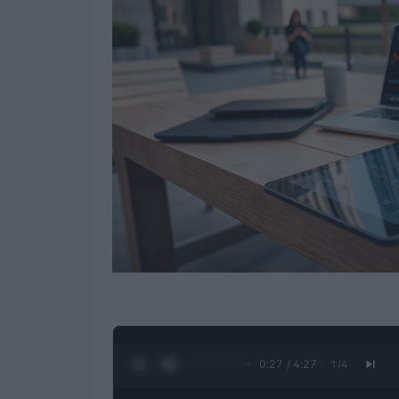
0:28 / 4:27
1
/
4