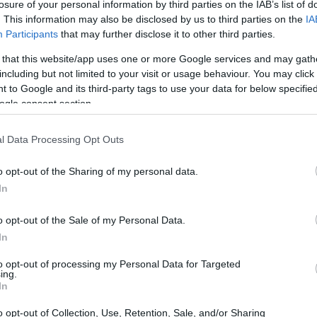
losure of your personal information by third parties on the IAB’s list of
 dieci criptovalute, tra cui Bitcoin ed Ethereum,
. This information may also be disclosed by us to third parties on the
IA
Participants
that may further disclose it to other third parties.
ssivo del mercato. Le statistiche indicano inoltre che
300%
 con un incremento del
degli utenti nel 2023
 that this website/app uses one or more Google services and may gath
including but not limited to your visit or usage behaviour. You may click 
 to Google and its third-party tags to use your data for below specifi
ogle consent section.
iptovalute
l Data Processing Opt Outs
una crisi finanziaria globale, offrendo un sistema
o opt-out of the Sharing of my personal data.
 o dalle banche. Nel 2015, Ethereum ha introdotto il
In
ssibilità delle criptovalute oltre le semplici transazioni
è aumentata significativamente grazie a eventi come il
o opt-out of the Sale of my Personal Data.
In
icamente determinato un incremento del valore di
to opt-out of processing my Personal Data for Targeted
ing.
In
o opt-out of Collection, Use, Retention, Sale, and/or Sharing