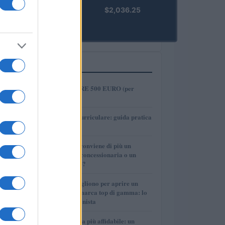
kpk ETH
$2,036.25
Prime
(KPK ETH
PRIME)
PIÙ LETTI
1
COME INVESTIRE 500 EURO (per
guadagnare)?
2
Tirocinio extra-curriculare: guida pratica
per laureati
3
Per le auto usate conviene di più un
finanziamento in concessionaria o un
prestito personale?
4
Quanti soldi ci vogliono per aprire un
autosalone multimarca top di gamma: lo
spiega il professionista
5
La macchina usata più affidabile: un