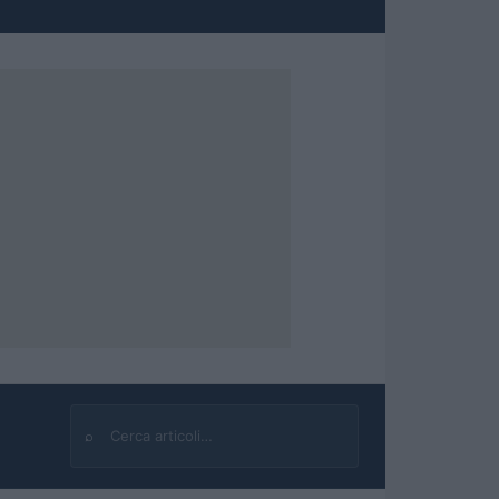
⌕
Cerca