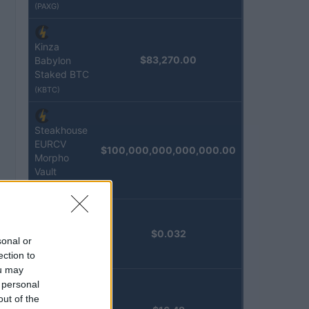
(PAXG)
Kinza
$83,270.00
Babylon
Staked BTC
(KBTC)
Steakhouse
EURCV
$100,000,000,000,000.00
Morpho
Vault
(STEAKEURCV)
Epoch
$0.032
sonal or
Island
ection to
(EPOCH)
ou may
 personal
Stride
out of the