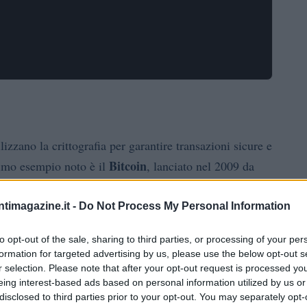
izzano la crittografia per garantire transazioni sicure e
Bitcoin
primo esempio noto è il
, lanciato nel 2009 da
i
Satoshi Nakamoto
. Da allora, il mercato delle
nificativa, con migliaia di nuove valute che sono
ntimagazine.it -
Do Not Process My Personal Information
to opt-out of the sale, sharing to third parties, or processing of your per
formation for targeted advertising by us, please use the below opt-out s
iptovalute
r selection. Please note that after your opt-out request is processed y
eing interest-based ads based on personal information utilized by us or
disclosed to third parties prior to your opt-out. You may separately opt-
il mercato delle criptovalute ha raggiunto un valore