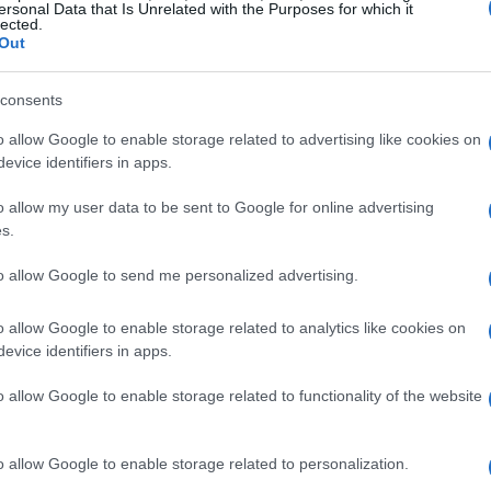
ersonal Data that Is Unrelated with the Purposes for which it
lected.
Out
consents
o allow Google to enable storage related to advertising like cookies on
evice identifiers in apps.
o allow my user data to be sent to Google for online advertising
s.
to allow Google to send me personalized advertising.
o allow Google to enable storage related to analytics like cookies on
evice identifiers in apps.
le criptovalute
o allow Google to enable storage related to functionality of the website
Binance
tovalute si segnalano aziende come
, che
o allow Google to enable storage related to personalization.
Coinbase
ndo, e
, nota piattaforma per l’acquisto e la