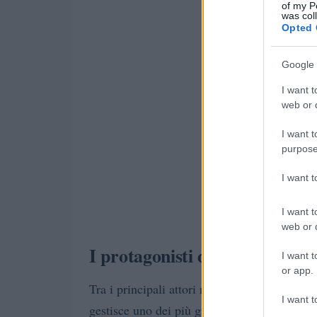
of my P
was col
Opted 
Google 
I want t
web or d
I want t
purpose
I want 
I want t
web or d
I protagonisti del mercato del
I want t
or app.
Tra i principali attori nel mondo delle crip
I want t
gestisce uno dei più grandi exchange al mo