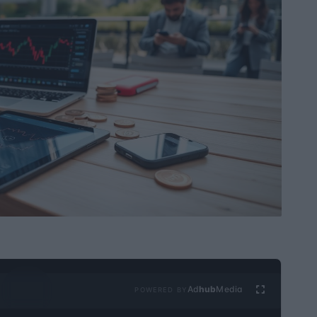
Ad
hub
Media
POWERED BY