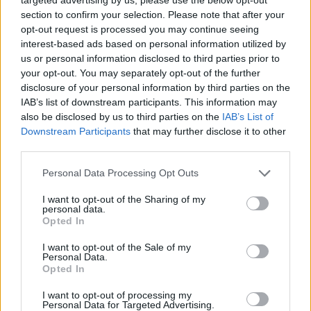
section to confirm your selection. Please note that after your
opt-out request is processed you may continue seeing
interest-based ads based on personal information utilized by
us or personal information disclosed to third parties prior to
Petrolio in calo: Brent a 88.9 dollari, ribassi diffusi tra le
your opt-out. You may separately opt-out of the further
materie prime
disclosure of your personal information by third parties on the
Andrea Innocenti · 6 Ago 2026
IAB’s list of downstream participants. This information may
also be disclosed by us to third parties on the
IAB’s List of
NEWS
Downstream Participants
that may further disclose it to other
third parties.
Please note that this website/app uses one or more Google
Personal Data Processing Opt Outs
services and may gather and store information including but
not limited to your visit or usage behaviour. You may click to
I want to opt-out of the Sharing of my
personal data.
grant or deny consent to Google and its third-party tags to
Opted In
use your data for below specified purposes in below Google
consent section.
I want to opt-out of the Sale of my
Personal Data.
Opted In
I want to opt-out of processing my
Personal Data for Targeted Advertising.