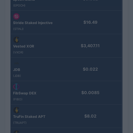
(EPOCH)
$16.49
Stride Staked Injective
(STINJ)
$3,407.11
Vested XOR
(VXOR)
$0.022
JDB
(JDB)
$0.0085
FibSwap DEX
(FIBO)
$8.02
TruFin Staked APT
(TRUAPT)