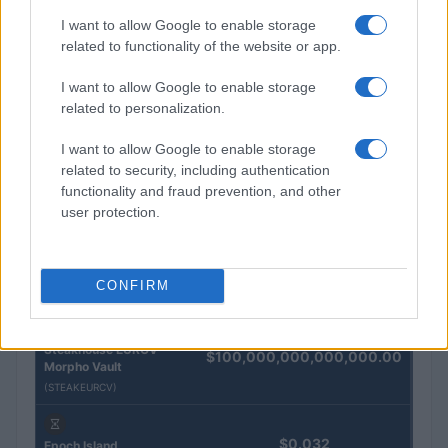
I want to allow Google to enable storage
related to functionality of the website or app.
QUOTAZIONI CRYPTO
I want to allow Google to enable storage
Nome
Prezzo
related to personalization.
I want to allow Google to enable storage
Eureka Bridged PAX
$4,187.30
related to security, including authentication
Gold (Terra
functionality and fraud prevention, and other
(PAXG)
user protection.
Kinza Babylon Staked
$83,270.00
BTC
CONFIRM
(KBTC)
Steakhouse EURCV
$100,000,000,000,000.00
Morpho Vault
(STEAKEURCV)
$0.032
Epoch Island