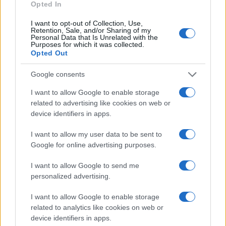
Opted In
Petrolio in calo: Brent a 91,82$, ribassi a due cifre per greggio
e oro
I want to opt-out of Collection, Use,
Andrea Innocenti · 5 Ago 2026
Retention, Sale, and/or Sharing of my
Personal Data that Is Unrelated with the
Purposes for which it was collected.
NEWS
Opted Out
Google consents
I want to allow Google to enable storage
related to advertising like cookies on web or
device identifiers in apps.
I want to allow my user data to be sent to
Google for online advertising purposes.
I want to allow Google to send me
personalized advertising.
La macchina usata più affidabile: un investimento che esige
I want to allow Google to enable storage
ponderazione
related to analytics like cookies on web or
Redazione · 5 Ago 2026
device identifiers in apps.