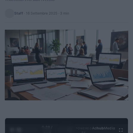
Staff
·
16 Settembre 2025
· 3 min
0:28 /
Ad
hub
Media
POWERED
1
/
4
3:19
BY