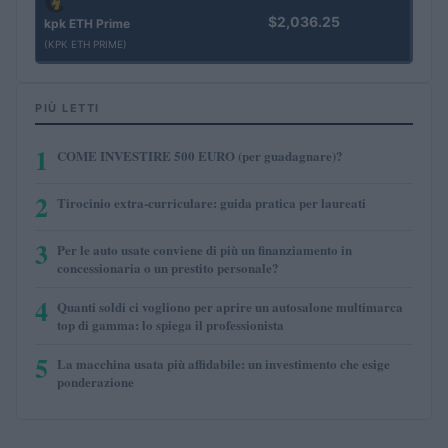
$2,036.25
kpk ETH Prime
(KPK ETH PRIME)
PIÙ LETTI
1
COME INVESTIRE 500 EURO (per guadagnare)?
2
Tirocinio extra-curriculare: guida pratica per laureati
3
Per le auto usate conviene di più un finanziamento in
concessionaria o un prestito personale?
4
Quanti soldi ci vogliono per aprire un autosalone multimarca
top di gamma: lo spiega il professionista
5
La macchina usata più affidabile: un investimento che esige
ponderazione