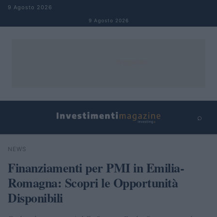
Salta al contenuto
9 Agosto 2026
9 Agosto 2026
⌕
×
⌕
NEWS
Cerca
Finanziamenti per PMI in Emilia-
Romagna: Scopri le Opportunità
Disponibili