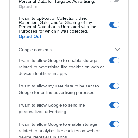
Personal Data for Targeted Advertising.
Opted In
Petrolio in calo: Brent a 88.9 dollari, ribassi diffusi tra le
I want to opt-out of Collection, Use,
materie prime
Retention, Sale, and/or Sharing of my
Personal Data that Is Unrelated with the
Andrea Innocenti · 6 Ago 2026
Purposes for which it was collected.
Opted Out
NEWS
Google consents
I want to allow Google to enable storage
related to advertising like cookies on web or
device identifiers in apps.
I want to allow my user data to be sent to
Google for online advertising purposes.
I want to allow Google to send me
personalized advertising.
I want to allow Google to enable storage
Petrolio in calo: Brent a 91,82$, ribassi a due cifre per greggio
related to analytics like cookies on web or
e oro
device identifiers in apps.