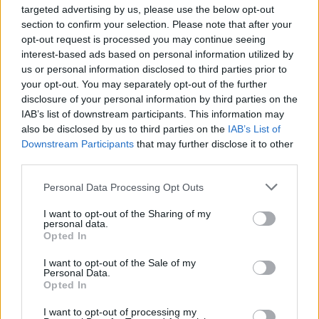
targeted advertising by us, please use the below opt-out
section to confirm your selection. Please note that after your
opt-out request is processed you may continue seeing
interest-based ads based on personal information utilized by
us or personal information disclosed to third parties prior to
your opt-out. You may separately opt-out of the further
disclosure of your personal information by third parties on the
Petrolio in calo, Brent a 88.9 USD dopo un ribasso del 8.3%
IAB’s list of downstream participants. This information may
Andrea Innocenti · 7 Ago 2026
also be disclosed by us to third parties on the
IAB’s List of
Downstream Participants
that may further disclose it to other
NEWS
third parties.
Please note that this website/app uses one or more Google
Personal Data Processing Opt Outs
services and may gather and store information including but
not limited to your visit or usage behaviour. You may click to
I want to opt-out of the Sharing of my
personal data.
grant or deny consent to Google and its third-party tags to
Opted In
use your data for below specified purposes in below Google
consent section.
I want to opt-out of the Sale of my
Personal Data.
Opted In
I want to opt-out of processing my