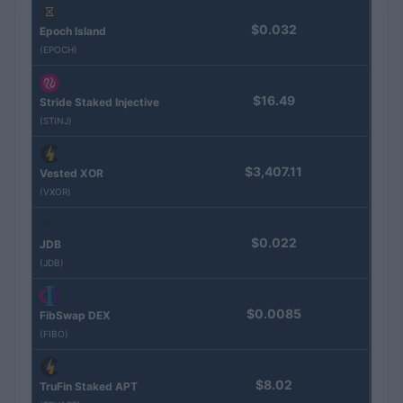
$0.032
Epoch Island
(EPOCH)
$16.49
Stride Staked Injective
(STINJ)
$3,407.11
Vested XOR
(VXOR)
$0.022
JDB
(JDB)
$0.0085
FibSwap DEX
(FIBO)
$8.02
TruFin Staked APT