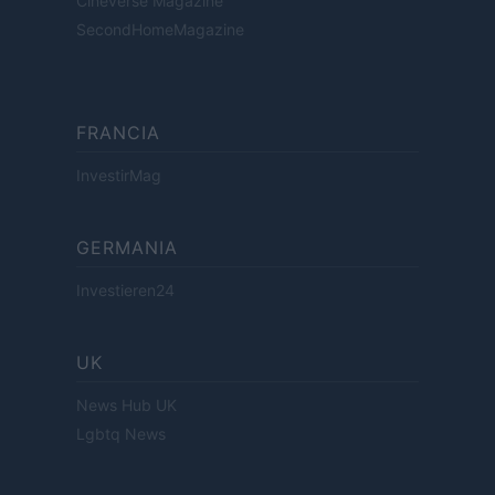
Cineverse Magazine
SecondHomeMagazine
FRANCIA
InvestirMag
GERMANIA
Investieren24
UK
News Hub UK
Lgbtq News