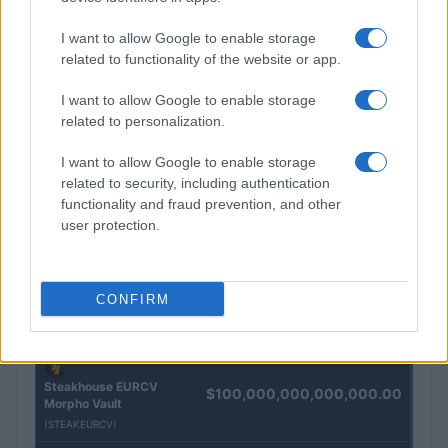
Andrea Innocenti · 5 Ago 2026
I want to allow Google to enable storage
related to functionality of the website or app.
QUOTAZIONI CRYPTO
I want to allow Google to enable storage
related to personalization.
Nome
Prezzo
I want to allow Google to enable storage
related to security, including authentication
Eureka Bridged PAX
functionality and fraud prevention, and other
$4,187.30
Gold (Terra
user protection.
(PAXG)
Kinza Babylon Staked
$83,270.00
CONFIRM
BTC
(KBTC)
Steakhouse EURCV
$100,000,000,000,000.00
Morpho Vault
(STEAKEURCV)