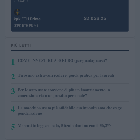
(TRUAPT)
$2,036.25
kpk ETH Prime
(KPK ETH PRIME)
PIÙ LETTI
1
COME INVESTIRE 500 EURO (per guadagnare)?
2
Tirocinio extra-curriculare: guida pratica per laureati
3
Per le auto usate conviene di più un finanziamento in
concessionaria o un prestito personale?
4
La macchina usata più affidabile: un investimento che esige
ponderazione
5
Mercati in leggero calo, Bitcoin domina con il 56,2%