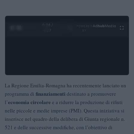
0:29 /
Ad
hub
Media
POWERED
1
/
4
4:27
BY
La Regione Emilia-Romagna ha recentemente lanciato un
finanziamenti
programma di
destinato a promuovere
economia circolare
l’
e a ridurre la produzione di rifiuti
nelle piccole e medie imprese (PMI). Questa iniziativa si
inserisce nel quadro della delibera di Giunta regionale n.
521 e delle successive modifiche, con l’obiettivo di