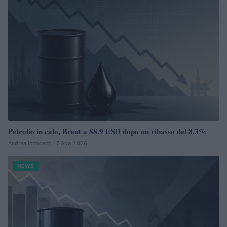
Petrolio in calo, Brent a 88.9 USD dopo un ribasso del 8.3%
Andrea Innocenti · 7 Ago 2026
NEWS