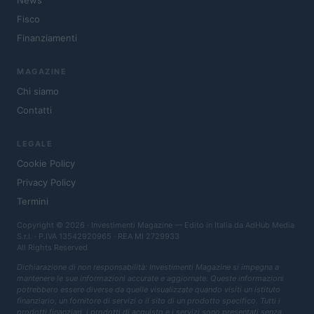
News
Fisco
Finanziamenti
MAGAZINE
Chi siamo
Contatti
LEGALE
Cookie Policy
Privacy Policy
Termini
Copyright © 2026 · Investimenti Magazine — Edito in Italia da
AdHub Media
S.r.l.
· P.IVA 13542920965 · REA MI 2729933
All Rights Reserved
Dichiarazione di non responsabilità: Investimenti Magazine si impegna a
mantenere le sue informazioni accurate e aggiornate. Queste informazioni
potrebbero essere diverse da quelle visualizzate quando visiti un istituto
finanziario, un fornitore di servizi o il sito di un prodotto specifico. Tutti i
prodotti finanziari, i prodotti di acquisto e i servizi sono presentati senza