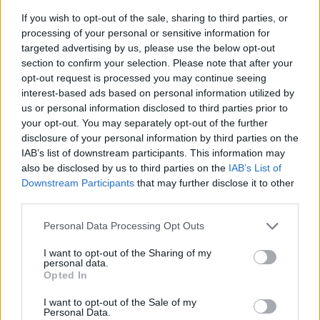
If you wish to opt-out of the sale, sharing to third parties, or
processing of your personal or sensitive information for
targeted advertising by us, please use the below opt-out
Petrolio in calo: Brent a 91,82$, ribassi a due cifre per greggio
section to confirm your selection. Please note that after your
e oro
opt-out request is processed you may continue seeing
Andrea Innocenti · 5 Ago 2026
interest-based ads based on personal information utilized by
us or personal information disclosed to third parties prior to
your opt-out. You may separately opt-out of the further
disclosure of your personal information by third parties on the
QUOTAZIONI CRYPTO
IAB’s list of downstream participants. This information may
also be disclosed by us to third parties on the
IAB’s List of
Nome
Prezzo
Downstream Participants
that may further disclose it to other
third parties.
Eureka Bridged PAX
Please note that this website/app uses one or more Google
$4,187.30
Personal Data Processing Opt Outs
Gold (Terra
services and may gather and store information including but
(PAXG)
not limited to your visit or usage behaviour. You may click to
I want to opt-out of the Sharing of my
personal data.
grant or deny consent to Google and its third-party tags to
Opted In
use your data for below specified purposes in below Google
Kinza Babylon Staked
$83,270.00
consent section.
BTC
I want to opt-out of the Sale of my
Personal Data.
(KBTC)