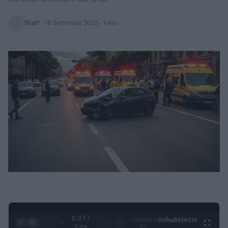
Staff
·
18 Settembre 2025
· 1 min
0:28 /
Ad
hub
Media
POWERED
1
/
4
3:09
BY