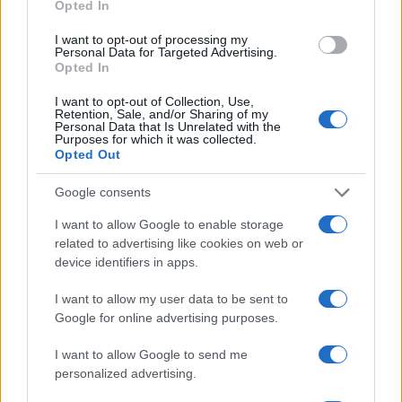
Opted In
I want to opt-out of processing my
Steakhouse EURCV
$100,000,000,000,000.00
Personal Data for Targeted Advertising.
Morpho Vault
Opted In
(STEAKEURCV)
I want to opt-out of Collection, Use,
Retention, Sale, and/or Sharing of my
$0.032
Personal Data that Is Unrelated with the
Epoch Island
Purposes for which it was collected.
(EPOCH)
Opted Out
Google consents
$16.49
Stride Staked Injective
(STINJ)
I want to allow Google to enable storage
related to advertising like cookies on web or
device identifiers in apps.
$3,407.11
Vested XOR
(VXOR)
I want to allow my user data to be sent to
Google for online advertising purposes.
$0.022
JDB
I want to allow Google to send me
(JDB)
personalized advertising.