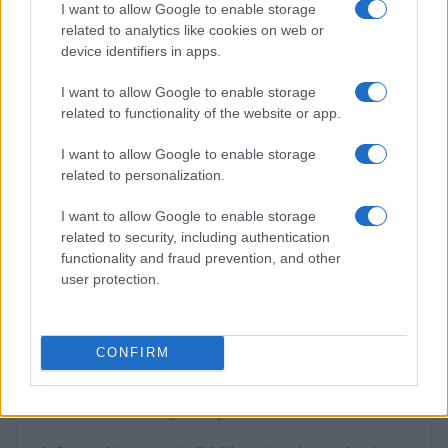
$0.0085
I want to allow Google to enable storage
FibSwap DEX
related to analytics like cookies on web or
(FIBO)
device identifiers in apps.
$8.02
TruFin Staked APT
I want to allow Google to enable storage
(TRUAPT)
related to functionality of the website or app.
I want to allow Google to enable storage
$2,036.25
kpk ETH Prime
related to personalization.
(KPK ETH PRIME)
I want to allow Google to enable storage
related to security, including authentication
PIÙ LETTI
functionality and fraud prevention, and other
user protection.
1
COME INVESTIRE 500 EURO (per guadagnare)?
2
Tirocinio extra-curriculare: guida pratica per laureati
CONFIRM
3
Per le auto usate conviene di più un finanziamento in
concessionaria o un prestito personale?