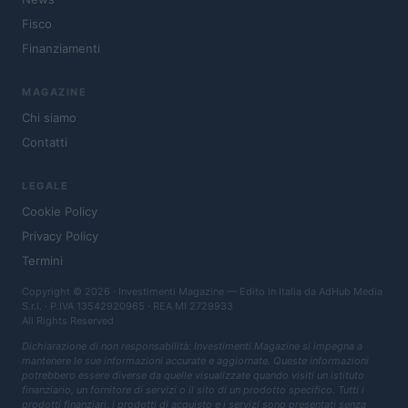
Fisco
Finanziamenti
MAGAZINE
Chi siamo
Contatti
LEGALE
Cookie Policy
Privacy Policy
Termini
Copyright © 2026 · Investimenti Magazine — Edito in Italia da
AdHub Media
S.r.l.
· P.IVA 13542920965 · REA MI 2729933
All Rights Reserved
Dichiarazione di non responsabilità: Investimenti Magazine si impegna a
mantenere le sue informazioni accurate e aggiornate. Queste informazioni
potrebbero essere diverse da quelle visualizzate quando visiti un istituto
finanziario, un fornitore di servizi o il sito di un prodotto specifico. Tutti i
prodotti finanziari, i prodotti di acquisto e i servizi sono presentati senza