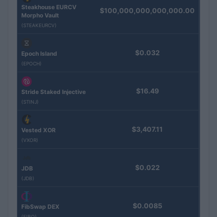
Steakhouse EURCV
$100,000,000,000,000.00
Morpho Vault
(STEAKEURCV)
$0.032
Epoch Island
(EPOCH)
$16.49
Stride Staked Injective
(STINJ)
$3,407.11
Vested XOR
(VXOR)
$0.022
JDB
(JDB)
$0.0085
FibSwap DEX
(FIBO)