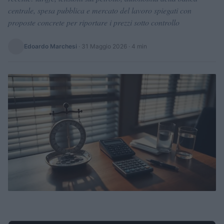
centrale, spesa pubblica e mercato del lavoro spiegati con
proposte concrete per riportare i prezzi sotto controllo
Edoardo Marchesi
·
31 Maggio 2026
· 4 min