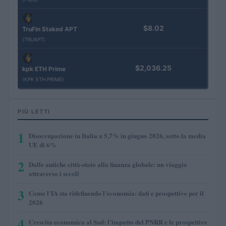
$8.02
TruFin Staked APT
(TRUAPT)
$2,036.25
kpk ETH Prime
(KPK ETH PRIME)
PIÙ LETTI
1
Disoccupazione in Italia a 5,7% in giugno 2026, sotto la media
UE di 6%
2
Dalle antiche città-stato alla finanza globale: un viaggio
attraverso i secoli
3
Come l’IA sta ridefinendo l’economia: dati e prospettive per il
2026
4
Crescita economica al Sud: l’impatto del PNRR e le prospettive