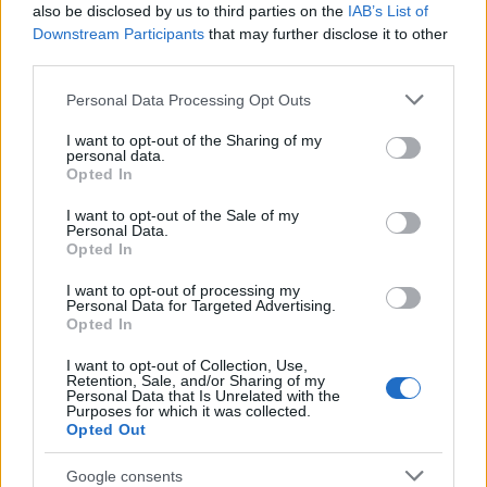
also be disclosed by us to third parties on the
IAB’s List of
Downstream Participants
that may further disclose it to other
third parties.
Please note that this website/app uses one or more Google
Personal Data Processing Opt Outs
services and may gather and store information including but
not limited to your visit or usage behaviour. You may click to
I want to opt-out of the Sharing of my
personal data.
grant or deny consent to Google and its third-party tags to
Opted In
use your data for below specified purposes in below Google
consent section.
I want to opt-out of the Sale of my
Personal Data.
Opted In
I want to opt-out of processing my
Personal Data for Targeted Advertising.
Opted In
Continua a leggere
I want to opt-out of Collection, Use,
Retention, Sale, and/or Sharing of my
Personal Data that Is Unrelated with the
Purposes for which it was collected.
FINANZA
Opted Out
Google consents