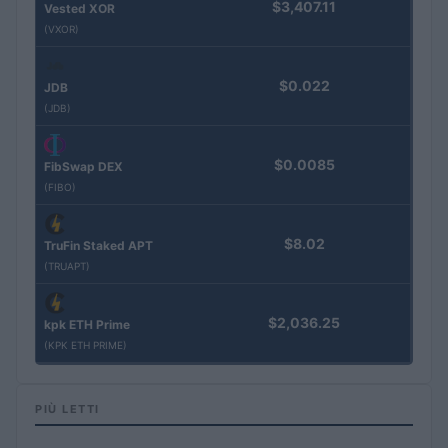
$3,407.11
Vested XOR
(VXOR)
$0.022
JDB
(JDB)
$0.0085
FibSwap DEX
(FIBO)
$8.02
TruFin Staked APT
(TRUAPT)
$2,036.25
kpk ETH Prime
(KPK ETH PRIME)
PIÙ LETTI