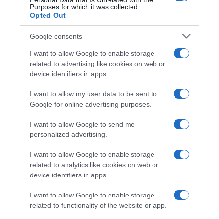
Personal Data that Is Unrelated with the
Purposes for which it was collected.
Opted Out
NEWS
Google consents
I want to allow Google to enable storage
related to advertising like cookies on web or
device identifiers in apps.
I want to allow my user data to be sent to
Google for online advertising purposes.
I want to allow Google to send me
personalized advertising.
La macchina usata più affidabile: un investimento che esige
I want to allow Google to enable storage
ponderazione
related to analytics like cookies on web or
device identifiers in apps.
Redazione · 5 Ago 2026
I want to allow Google to enable storage
NEWS
related to functionality of the website or app.