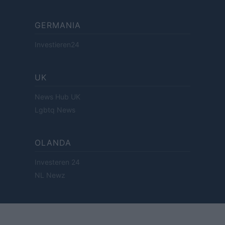
GERMANIA
Investieren24
UK
News Hub UK
Lgbtq News
OLANDA
Investeren 24
NL Newz