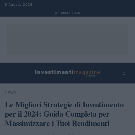
Salta al contenuto
6 Agosto 2026
6 Agosto 2026
⌕
×
⌕
NEWS
Cerca
Le Migliori Strategie di Investimento
per il 2024: Guida Completa per
Massimizzare i Tuoi Rendimenti