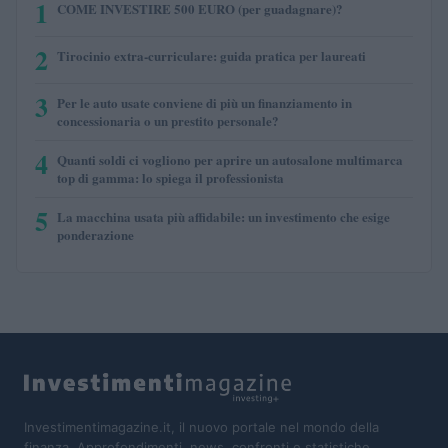
1
COME INVESTIRE 500 EURO (per guadagnare)?
2
Tirocinio extra-curriculare: guida pratica per laureati
3
Per le auto usate conviene di più un finanziamento in
concessionaria o un prestito personale?
4
Quanti soldi ci vogliono per aprire un autosalone multimarca
top di gamma: lo spiega il professionista
5
La macchina usata più affidabile: un investimento che esige
ponderazione
Investimentimagazine.it, il nuovo portale nel mondo della
finanza. Approfondimenti, news, confronti e statistiche.