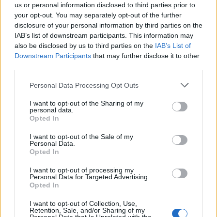
us or personal information disclosed to third parties prior to
your opt-out. You may separately opt-out of the further
disclosure of your personal information by third parties on the
Continua a leggere
IAB’s list of downstream participants. This information may
also be disclosed by us to third parties on the
IAB’s List of
Downstream Participants
that may further disclose it to other
NEWS
third parties.
Please note that this website/app uses one or more Google
Personal Data Processing Opt Outs
services and may gather and store information including but
not limited to your visit or usage behaviour. You may click to
I want to opt-out of the Sharing of my
personal data.
grant or deny consent to Google and its third-party tags to
Opted In
use your data for below specified purposes in below Google
consent section.
I want to opt-out of the Sale of my
Personal Data.
Opted In
I want to opt-out of processing my
Personal Data for Targeted Advertising.
Opted In
Petrolio in calo: Brent a 91,82$, ribassi a due cifre per greggio
e oro
I want to opt-out of Collection, Use,
Retention, Sale, and/or Sharing of my
Andrea Innocenti · 5 Ago 2026