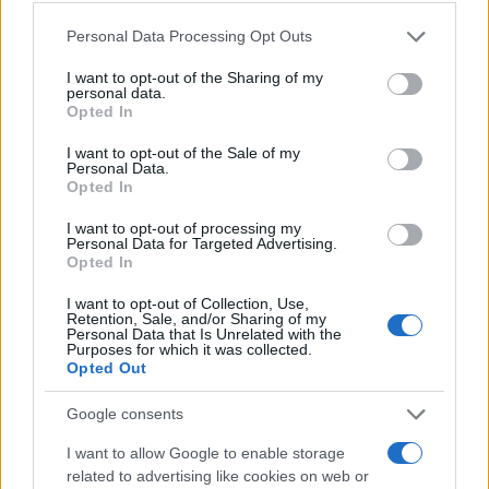
Please note that this website/app uses one or more Google
Personal Data Processing Opt Outs
services and may gather and store information including but
Petrolio in calo, Brent a 88.9 USD dopo un ribasso del 8.3%
not limited to your visit or usage behaviour. You may click to
I want to opt-out of the Sharing of my
Andrea Innocenti · 7 Ago 2026
personal data.
grant or deny consent to Google and its third-party tags to
Opted In
use your data for below specified purposes in below Google
NEWS
consent section.
I want to opt-out of the Sale of my
Personal Data.
Opted In
I want to opt-out of processing my
Personal Data for Targeted Advertising.
Opted In
I want to opt-out of Collection, Use,
Retention, Sale, and/or Sharing of my
Personal Data that Is Unrelated with the
Purposes for which it was collected.
Opted Out
Google consents
Petrolio in calo: Brent a 88.9 dollari, ribassi diffusi tra le
I want to allow Google to enable storage
materie prime
related to advertising like cookies on web or
Andrea Innocenti · 6 Ago 2026