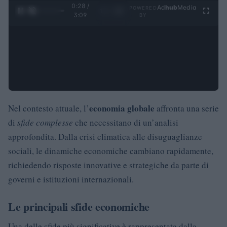
0:29 /
Ad
hub
Media
POWERED
1
/
4
3:09
BY
economia globale
Nel contesto attuale, l’
affronta una serie
di
sfide complesse
che necessitano di un’analisi
approfondita. Dalla crisi climatica alle disuguaglianze
sociali, le dinamiche economiche cambiano rapidamente,
richiedendo risposte innovative e strategiche da parte di
governi e istituzioni internazionali.
Le principali sfide economiche
Una delle sfide più significative è rappresentata dalla