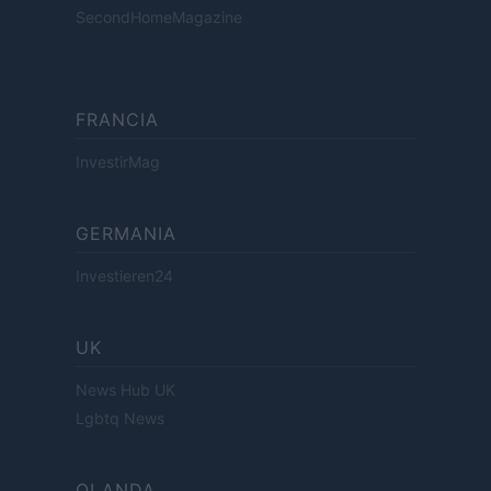
SecondHomeMagazine
FRANCIA
InvestirMag
GERMANIA
Investieren24
UK
News Hub UK
Lgbtq News
OLANDA