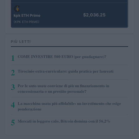
$2,036.25
kpk ETH Prime
(KPK ETH PRIME)
PIÙ LETTI
1
COME INVESTIRE 500 EURO (per guadagnare)?
2
Tirocinio extra-curriculare: guida pratica per laureati
3
Per le auto usate conviene di più un finanziamento in
concessionaria o un prestito personale?
4
La macchina usata più affidabile: un investimento che esige
ponderazione
5
Mercati in leggero calo, Bitcoin domina con il 56,2%