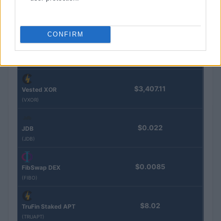
$0.032
Epoch Island
(EPOCH)
CONFIRM
$16.49
Stride Staked Injective
(STINJ)
$3,407.11
Vested XOR
(VXOR)
$0.022
JDB
(JDB)
$0.0085
FibSwap DEX
(FIBO)
$8.02
TruFin Staked APT
(TRUAPT)