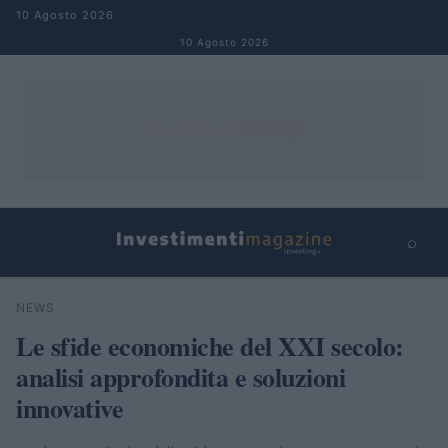
Salta al contenuto
10 Agosto 2026
10 Agosto 2026
⌕
×
⌕
NEWS
Cerca
Le sfide economiche del XXI secolo:
analisi approfondita e soluzioni
innovative