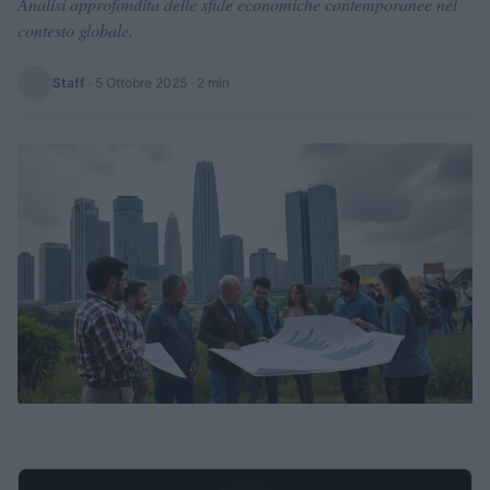
Analisi approfondita delle sfide economiche contemporanee nel
contesto globale.
Staff
·
5 Ottobre 2025
· 2 min