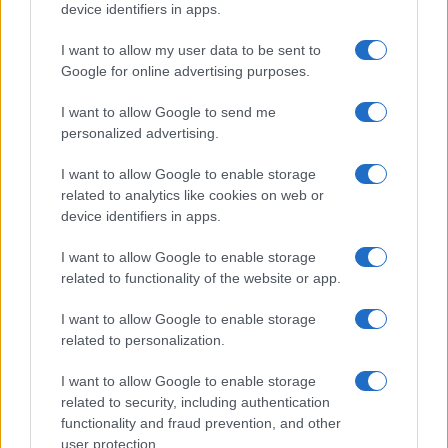
device identifiers in apps.
I want to allow my user data to be sent to
Google for online advertising purposes.
QUOTAZIONI CRYPTO
I want to allow Google to send me
Nome
Prezzo
personalized advertising.
I want to allow Google to enable storage
Eureka Bridged PAX
$4,187.30
related to analytics like cookies on web or
Gold (Terra
device identifiers in apps.
(PAXG)
I want to allow Google to enable storage
related to functionality of the website or app.
Kinza Babylon Staked
$83,270.00
BTC
I want to allow Google to enable storage
(KBTC)
related to personalization.
Steakhouse EURCV
I want to allow Google to enable storage
$100,000,000,000,000.00
Morpho Vault
related to security, including authentication
(STEAKEURCV)
functionality and fraud prevention, and other
user protection.