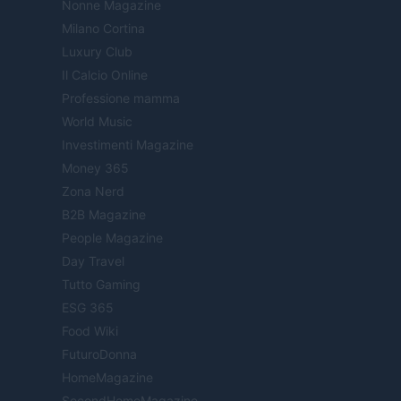
Nonne Magazine
Milano Cortina
Luxury Club
Il Calcio Online
Professione mamma
World Music
Investimenti Magazine
Money 365
Zona Nerd
B2B Magazine
People Magazine
Day Travel
Tutto Gaming
ESG 365
Food Wiki
FuturoDonna
HomeMagazine
SecondHomeMagazine