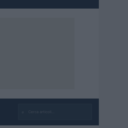
⌕
Cerca