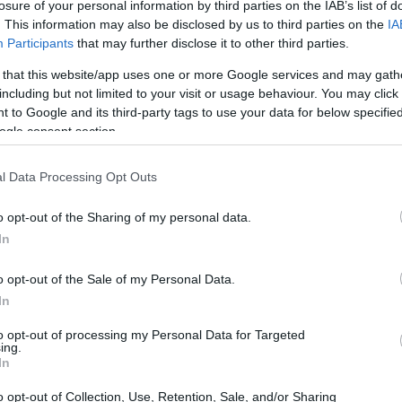
losure of your personal information by third parties on the IAB’s list of
ettrica entro il 30 giugno 2026.
. This information may also be disclosed by us to third parties on the
IA
Participants
that may further disclose it to other third parties.
ificato che il lancio della misura è legato alla
 that this website/app uses one or more Google services and may gath
ro nelle aree urbane. Questo criterio sarà fondamentale
including but not limited to your visit or usage behaviour. You may click 
 to Google and its third-party tags to use your data for below specifi
sconto immediato
contributo verrà erogato come
al
ogle consent section.
cesso alle nuove tecnologie di mobilità.
l Data Processing Opt Outs
o opt-out of the Sharing of my personal data.
In
o opt-out of the Sale of my Personal Data.
In
to opt-out of processing my Personal Data for Targeted
ing.
In
o opt-out of Collection, Use, Retention, Sale, and/or Sharing