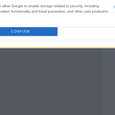
le: solo i residenti in una zona urbana funzionale
o allow Google to enable storage related to security, including
plica anche alle imprese, per le quali sarà considerata
cation functionality and fraud prevention, and other user protection.
Istat
me definite dall’
, comprendono una città e l’area
Functional Urban Areas
nsultare l’elenco delle
ficare la propria idoneità.
CONFIRM