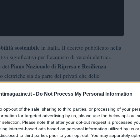
bilità sostenibile
in Italia. Il decreto pubblicato nella
vi significativi per l’acquisto di veicoli elettrici.
Piano Nazionale di Ripresa e Resilienza
e del
 elettriche sia da parte dei privati che delle
ntimagazine.it -
Do Not Process My Personal Information
ti dal decreto
to opt-out of the sale, sharing to third parties, or processing of your per
formation for targeted advertising by us, please use the below opt-out s
11.000 euro
o fino a
per i cittadini che decidono di
r selection. Please note that after your opt-out request is processed y
euro
per le microimprese che investono in veicoli
eing interest-based ads based on personal information utilized by us or
disclosed to third parties prior to your opt-out. You may separately opt-
 incentivi, è necessario rottamare un veicolo a motore