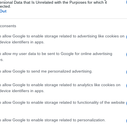
ersonal Data that Is Unrelated with the Purposes for which it
lected.
Out
consents
o allow Google to enable storage related to advertising like cookies on
ti necessari
evice identifiers in apps.
o allow my user data to be sent to Google for online advertising
Sogei
ranno registrarsi sulla piattaforma gestita da
,
s.
va procedura segna un cambiamento rispetto ai
to allow Google to send me personalized advertising.
he renda il processo più snello e accessibile.
o allow Google to enable storage related to analytics like cookies on
ISEE
dicatore della situazione economica equivalente (
):
evice identifiers in apps.
00 euro
9.000 euro
30.000 e
e
per chi ha un ISEE tra
o allow Google to enable storage related to functionality of the website
, possono ottenere un contributo che copre fino al
20.000 euro
assimo di
.
o allow Google to enable storage related to personalization.