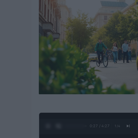
0:28 / 4:27
1
/
4