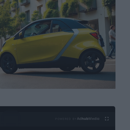
Ad
hub
Media
POWERED BY