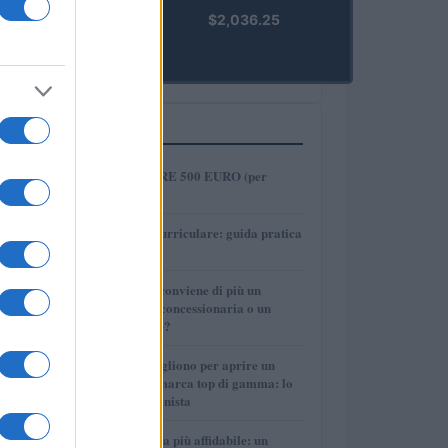
kpk ETH
$2,036.25
Prime
(KPK ETH
PRIME)
PIÙ LETTI
1
COME INVESTIRE 500 EURO (per
guadagnare)?
2
Tirocinio extra-curriculare: guida pratica
per laureati
3
Per le auto usate conviene di più un
finanziamento in concessionaria o un
prestito personale?
4
Quanti soldi ci vogliono per aprire un
autosalone multimarca top di gamma: lo
spiega il professionista
5
La macchina usata più affidabile: un