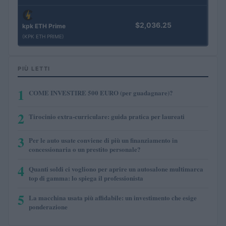
$2,036.25
kpk ETH Prime
(KPK ETH PRIME)
PIÙ LETTI
1
COME INVESTIRE 500 EURO (per guadagnare)?
2
Tirocinio extra-curriculare: guida pratica per laureati
3
Per le auto usate conviene di più un finanziamento in
concessionaria o un prestito personale?
4
Quanti soldi ci vogliono per aprire un autosalone multimarca
top di gamma: lo spiega il professionista
5
La macchina usata più affidabile: un investimento che esige
ponderazione