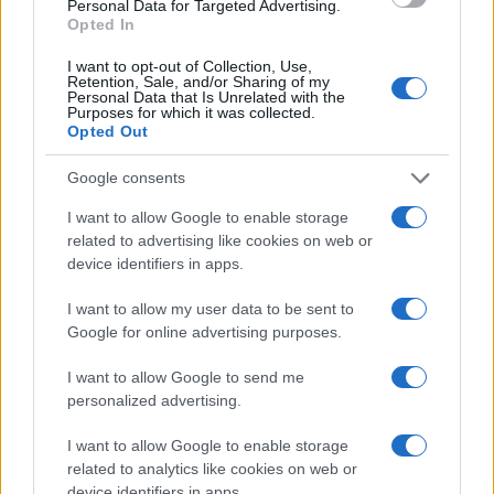
Personal Data for Targeted Advertising.
Opted In
Petrolio in calo: Brent a 91,82$, ribassi a due cifre per greggio
e oro
I want to opt-out of Collection, Use,
Retention, Sale, and/or Sharing of my
Andrea Innocenti · 5 Ago 2026
Personal Data that Is Unrelated with the
Purposes for which it was collected.
Opted Out
NEWS
Google consents
I want to allow Google to enable storage
related to advertising like cookies on web or
device identifiers in apps.
I want to allow my user data to be sent to
Google for online advertising purposes.
I want to allow Google to send me
personalized advertising.
I want to allow Google to enable storage
La macchina usata più affidabile: un investimento che esige
ponderazione
related to analytics like cookies on web or
device identifiers in apps.