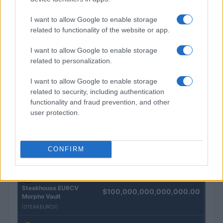
Redazione · 5 Ago 2026
I want to allow Google to enable storage
related to functionality of the website or app.
QUOTAZIONI CRYPTO
I want to allow Google to enable storage
related to personalization.
Nome
Prezzo
I want to allow Google to enable storage
related to security, including authentication
Eureka Bridged PAX
$4,187.30
functionality and fraud prevention, and other
Gold (Terra
user protection.
(PAXG)
Kinza Babylon Staked
$83,270.00
CONFIRM
BTC
(KBTC)
Steakhouse EURCV
$100,000,000,000,000.00
Morpho Vault
(STEAKEURCV)