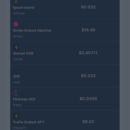
$0.032
Epoch Island
(EPOCH)
$16.49
Stride Staked Injective
(STINJ)
$3,407.11
Vested XOR
(VXOR)
$0.022
JDB
(JDB)
$0.0085
FibSwap DEX
(FIBO)
$8.02
TruFin Staked APT
(TRUAPT)