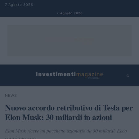
Salta al contenuto
7 Agosto 2026
7 Agosto 2026
⌕
×
⌕
NEWS
Cerca
Nuovo accordo retributivo di Tesla per
Elon Musk: 30 miliardi in azioni
Elon Musk riceve un pacchetto azionario da 30 miliardi. Ecco
cosa è successo.