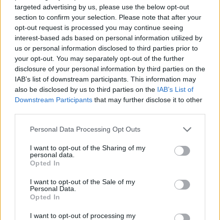
targeted advertising by us, please use the below opt-out
section to confirm your selection. Please note that after your
opt-out request is processed you may continue seeing
interest-based ads based on personal information utilized by
us or personal information disclosed to third parties prior to
your opt-out. You may separately opt-out of the further
Petrolio in calo: Brent a 88.9 dollari, ribassi diffusi tra le
disclosure of your personal information by third parties on the
materie prime
IAB’s list of downstream participants. This information may
Andrea Innocenti · 6 Ago 2026
also be disclosed by us to third parties on the
IAB’s List of
Downstream Participants
that may further disclose it to other
NEWS
third parties.
Please note that this website/app uses one or more Google
Personal Data Processing Opt Outs
services and may gather and store information including but
not limited to your visit or usage behaviour. You may click to
I want to opt-out of the Sharing of my
personal data.
grant or deny consent to Google and its third-party tags to
Opted In
use your data for below specified purposes in below Google
consent section.
I want to opt-out of the Sale of my
Personal Data.
Opted In
I want to opt-out of processing my