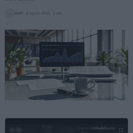
Staff
·
4 Agosto 2025
· 3 min
0:28 /
Ad
hub
Media
POWERED
1
/
4
3:55
BY