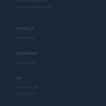
Cineverse Magazine
SecondHomeMagazine
FRANCIA
InvestirMag
GERMANIA
Investieren24
UK
News Hub UK
Lgbtq News