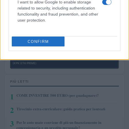
I want to allow Google to enable storage
related to security, including authentication
$0.0085
FibSwap DEX
functionality and fraud prevention, and other
(FIBO)
user protection.
$8.02
TruFin Staked APT
(TRUAPT)
CONFIRM
$2,036.25
kpk ETH Prime
(KPK ETH PRIME)
PIÙ LETTI
1
COME INVESTIRE 500 EURO (per guadagnare)?
2
Tirocinio extra-curriculare: guida pratica per laureati
3
Per le auto usate conviene di più un finanziamento in
concessionaria o un prestito personale?