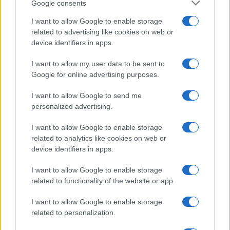
Google consents
(KBTC)
I want to allow Google to enable storage
related to advertising like cookies on web or
Steakhouse EURCV
$100,000,000,000,000.00
device identifiers in apps.
Morpho Vault
(STEAKEURCV)
I want to allow my user data to be sent to
Google for online advertising purposes.
$0.032
Epoch Island
I want to allow Google to send me
(EPOCH)
personalized advertising.
I want to allow Google to enable storage
$16.49
Stride Staked Injective
related to analytics like cookies on web or
(STINJ)
device identifiers in apps.
$3,407.11
Vested XOR
I want to allow Google to enable storage
related to functionality of the website or app.
(VXOR)
I want to allow Google to enable storage
$0.022
JDB
related to personalization.
(JDB)