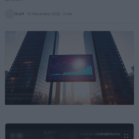
Staff
·
10 Novembre 2025
· 2 min
0:28 /
Ad
hub
Media
POWERED
1
/
4
3:19
BY