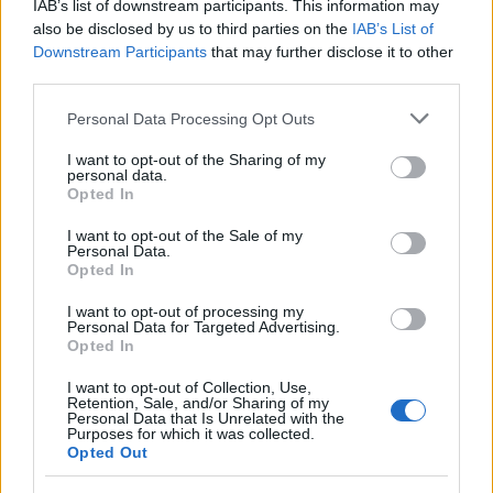
IAB’s list of downstream participants. This information may
also be disclosed by us to third parties on the
IAB’s List of
Downstream Participants
that may further disclose it to other
third parties.
Petrolio in calo: Brent a 91,82$, ribassi a due cifre per greggio
Please note that this website/app uses one or more Google
Personal Data Processing Opt Outs
e oro
services and may gather and store information including but
not limited to your visit or usage behaviour. You may click to
I want to opt-out of the Sharing of my
Andrea Innocenti · 5 Ago 2026
personal data.
grant or deny consent to Google and its third-party tags to
Opted In
use your data for below specified purposes in below Google
consent section.
I want to opt-out of the Sale of my
Personal Data.
QUOTAZIONI CRYPTO
Opted In
Nome
Prezzo
I want to opt-out of processing my
Personal Data for Targeted Advertising.
Opted In
Eureka Bridged PAX
$4,187.30
I want to opt-out of Collection, Use,
Gold (Terra
Retention, Sale, and/or Sharing of my
(PAXG)
Personal Data that Is Unrelated with the
Purposes for which it was collected.
Opted Out
Kinza Babylon Staked
$83,270.00
BTC