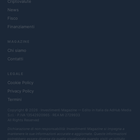
Criptovalute
News
Fisco
Finanziamenti
MAGAZINE
Chi siamo
Contatti
LEGALE
Cookie Policy
Privacy Policy
Termini
Copyright © 2026 · Investimenti Magazine — Edito in Italia da
AdHub Media
S.r.l.
· P.IVA 13542920965 · REA MI 2729933
All Rights Reserved
Dichiarazione di non responsabilità: Investimenti Magazine si impegna a
mantenere le sue informazioni accurate e aggiornate. Queste informazioni
potrebbero essere diverse da quelle visualizzate quando visiti un istituto