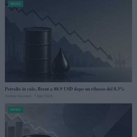
NEWS
Petrolio in calo, Brent a 88.9 USD dopo un ribasso del 8.3%
Andrea Innocenti · 7 Ago 2026
NEWS