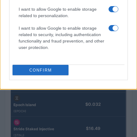
I want to allow Google to enable storage
related to personalization.
Eureka Bridged PAX
$4,187.30
Gold (Terra
I want to allow Google to enable storage
(PAXG)
related to security, including authentication
functionality and fraud prevention, and other
Kinza Babylon Staked
user protection.
$83,270.00
BTC
(KBTC)
CONFIRM
Steakhouse EURCV
$100,000,000,000,000.00
Morpho Vault
(STEAKEURCV)
$0.032
Epoch Island
(EPOCH)
$16.49
Stride Staked Injective
(STINJ)