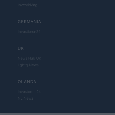
InvestirMag
GERMANIA
Investieren24
UK
News Hub UK
Lgbtq News
OLANDA
Investeren 24
NL Newz