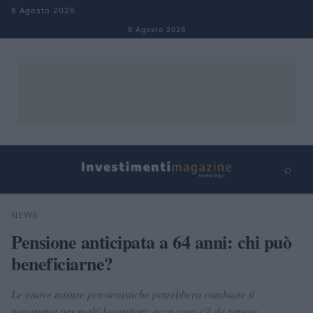
Salta al contenuto
8 Agosto 2026
8 Agosto 2026
⌕
×
⌕
NEWS
Cerca
Pensione anticipata a 64 anni: chi può
beneficiarne?
Le nuove misure pensionistiche potrebbero cambiare il
panorama per molti lavoratori: ecco cosa c'è da sapere.