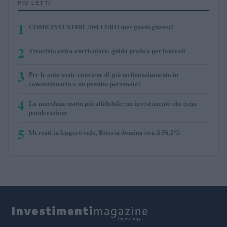
PIÙ LETTI
1
COME INVESTIRE 500 EURO (per guadagnare)?
2
Tirocinio extra-curriculare: guida pratica per laureati
3
Per le auto usate conviene di più un finanziamento in
concessionaria o un prestito personale?
4
La macchina usata più affidabile: un investimento che esige
ponderazione
5
Mercati in leggero calo, Bitcoin domina con il 56,2%