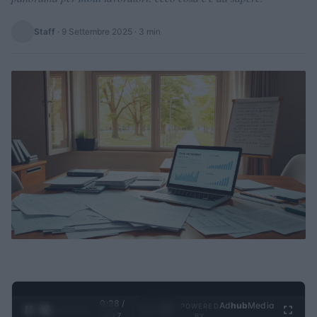
Staff
·
9 Settembre 2025
· 3 min
0:29 /
Ad
hub
Media
POWERED
1
/
4
4:27
BY