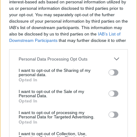
interest-based ads based on personal information utilized by
Petrolio in calo, Brent a 88.9 USD dopo un ribasso del 8.3%
us or personal information disclosed to third parties prior to
Andrea Innocenti · 7 Ago 2026
your opt-out. You may separately opt-out of the further
disclosure of your personal information by third parties on the
NEWS
IAB’s list of downstream participants. This information may
also be disclosed by us to third parties on the
IAB’s List of
Downstream Participants
that may further disclose it to other
third parties.
Please note that this website/app uses one or more Google
Personal Data Processing Opt Outs
services and may gather and store information including but
not limited to your visit or usage behaviour. You may click to
I want to opt-out of the Sharing of my
personal data.
grant or deny consent to Google and its third-party tags to
Opted In
use your data for below specified purposes in below Google
consent section.
I want to opt-out of the Sale of my
Personal Data.
Opted In
Petrolio in calo: Brent a 88.9 dollari, ribassi diffusi tra le
I want to opt-out of processing my
materie prime
Personal Data for Targeted Advertising.
Opted In
Andrea Innocenti · 6 Ago 2026
I want to opt-out of Collection, Use,
NEWS