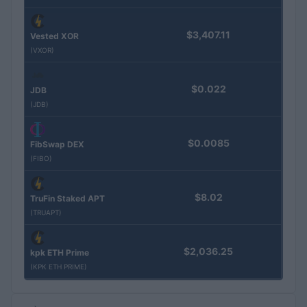
$3,407.11
Vested XOR
(VXOR)
$0.022
JDB
(JDB)
$0.0085
FibSwap DEX
(FIBO)
$8.02
TruFin Staked APT
(TRUAPT)
$2,036.25
kpk ETH Prime
(KPK ETH PRIME)