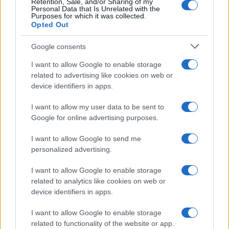
Retention, Sale, and/or Sharing of my
Personal Data that Is Unrelated with the
Purposes for which it was collected.
Opted Out
Google consents
I want to allow Google to enable storage
related to advertising like cookies on web or
device identifiers in apps.
I want to allow my user data to be sent to
Google for online advertising purposes.
I want to allow Google to send me
Petrolio in calo: Brent a 91,82$, ribassi a due cifre per greggio
e oro
personalized advertising.
Andrea Innocenti · 5 Ago 2026
I want to allow Google to enable storage
related to analytics like cookies on web or
device identifiers in apps.
QUOTAZIONI CRYPTO
I want to allow Google to enable storage
related to functionality of the website or app.
Nome
Prezzo