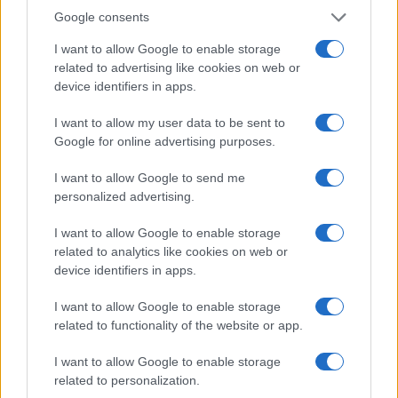
Google consents
I want to allow Google to enable storage
related to advertising like cookies on web or
device identifiers in apps.
La macchina usata più affidabile: un investimento che esige
I want to allow my user data to be sent to
ponderazione
Google for online advertising purposes.
Redazione · 5 Ago 2026
I want to allow Google to send me
personalized advertising.
QUOTAZIONI CRYPTO
I want to allow Google to enable storage
related to analytics like cookies on web or
Nome
Prezzo
device identifiers in apps.
I want to allow Google to enable storage
Eureka Bridged PAX
$4,187.30
related to functionality of the website or app.
Gold (Terra
(PAXG)
I want to allow Google to enable storage
related to personalization.
Kinza Babylon Staked