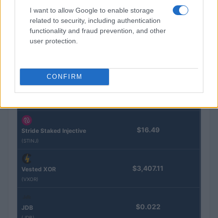
$83,270.00
BTC
I want to allow Google to enable storage
(KBTC)
related to security, including authentication
functionality and fraud prevention, and other
user protection.
Steakhouse EURCV
$100,000,000,000,000.00
Morpho Vault
(STEAKEURCV)
CONFIRM
$0.032
Epoch Island
(EPOCH)
$16.49
Stride Staked Injective
(STINJ)
$3,407.11
Vested XOR
(VXOR)
$0.022
JDB
(JDB)