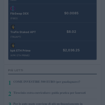
$0.0085
FibSwap DEX
(FIBO)
$8.02
TruFin Staked APT
(TRUAPT)
$2,036.25
kpk ETH Prime
(KPK ETH PRIME)
PIÙ LETTI
1
COME INVESTIRE 500 EURO (per guadagnare)?
2
Tirocinio extra-curriculare: guida pratica per laureati
3
Per le auto usate conviene di più un finanziamento in