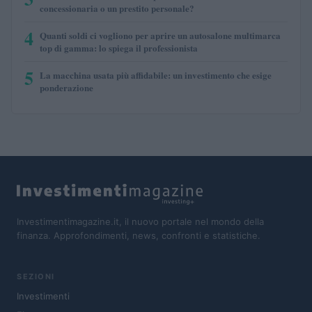
concessionaria o un prestito personale?
4
Quanti soldi ci vogliono per aprire un autosalone multimarca
top di gamma: lo spiega il professionista
5
La macchina usata più affidabile: un investimento che esige
ponderazione
Investimentimagazine.it, il nuovo portale nel mondo della
finanza. Approfondimenti, news, confronti e statistiche.
SEZIONI
Investimenti