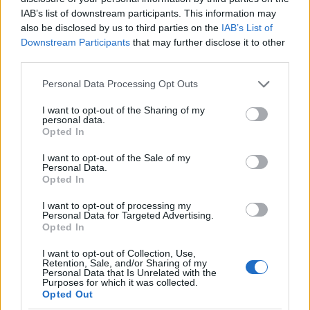
IAB’s list of downstream participants. This information may
also be disclosed by us to third parties on the
IAB’s List of
Downstream Participants
that may further disclose it to other
third parties.
Please note that this website/app uses one or more Google
Personal Data Processing Opt Outs
services and may gather and store information including but
not limited to your visit or usage behaviour. You may click to
I want to opt-out of the Sharing of my
personal data.
grant or deny consent to Google and its third-party tags to
Opted In
use your data for below specified purposes in below Google
Petrolio in calo: Brent a 91,82$, ribassi a due cifre per greggio
e oro
consent section.
I want to opt-out of the Sale of my
Personal Data.
Andrea Innocenti · 5 Ago 2026
Opted In
NEWS
I want to opt-out of processing my
Personal Data for Targeted Advertising.
Opted In
I want to opt-out of Collection, Use,
Retention, Sale, and/or Sharing of my
Personal Data that Is Unrelated with the
Purposes for which it was collected.
Opted Out