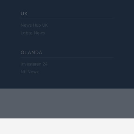
UK
News Hub UK
Lgbtq News
OLANDA
Investeren 24
NL Newz