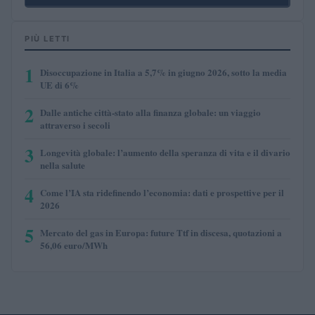
PIÙ LETTI
1
Disoccupazione in Italia a 5,7% in giugno 2026, sotto la media
UE di 6%
2
Dalle antiche città-stato alla finanza globale: un viaggio
attraverso i secoli
3
Longevità globale: l’aumento della speranza di vita e il divario
nella salute
4
Come l’IA sta ridefinendo l’economia: dati e prospettive per il
2026
5
Mercato del gas in Europa: future Ttf in discesa, quotazioni a
56,06 euro/MWh