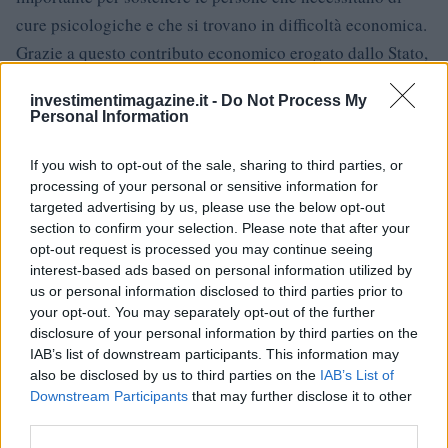
cure psicologiche e che si trovano in difficoltà economica.
Grazie a questo contributo economico erogato dallo Stato,
molte persone potranno accedere alle prestazioni
investimentimagazine.it -
Do Not Process My
psicologiche e migliorare il proprio benessere mentale.
Personal Information
Tuttavia, è importante tenere presente che i requisiti
previsti dalla normativa potrebbero subire delle variazioni
If you wish to opt-out of the sale, sharing to third parties, or
processing of your personal or sensitive information for
in base alle decisioni del Governo e alle disponibilità
targeted advertising by us, please use the below opt-out
finanziarie dell’ente erogatore. È fondamentale verificare
section to confirm your selection. Please note that after your
sempre le modalità di accesso al bonus psicologo e la
opt-out request is processed you may continue seeing
interest-based ads based on personal information utilized by
documentazione necessaria per la sua richiesta presso gli
us or personal information disclosed to third parties prior to
enti competenti. Infine, è auspicabile che questa misura
your opt-out. You may separately opt-out of the further
venga mantenuta anche in futuro e che possa essere
disclosure of your personal information by third parties on the
IAB’s list of downstream participants. This information may
ulteriormente potenziata per garantire un accesso sempre
also be disclosed by us to third parties on the
IAB’s List of
più ampio alle cure psicologiche, considerando
Downstream Participants
that may further disclose it to other
l’importanza della salute mentale nella vita delle persone.
third parties.