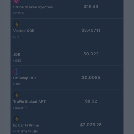
$16.49
Stride Staked Injective
(STINJ)
$3,407.11
Vested XOR
(VXOR)
$0.022
JDB
(JDB)
$0.0085
FibSwap DEX
(FIBO)
$8.02
TruFin Staked APT
(TRUAPT)
$2,036.25
kpk ETH Prime
(KPK ETH PRIME)