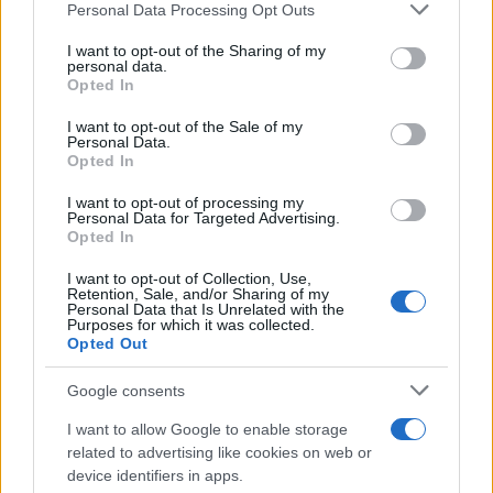
Please note that this website/app uses one or more Google
Personal Data Processing Opt Outs
services and may gather and store information including but
not limited to your visit or usage behaviour. You may click to
I want to opt-out of the Sharing of my
personal data.
grant or deny consent to Google and its third-party tags to
AUTORE
Opted In
Giorgia Stromeo
use your data for below specified purposes in below Google
consent section.
I want to opt-out of the Sale of my
Personal Data.
Opted In
I want to opt-out of processing my
Personal Data for Targeted Advertising.
Opted In
I want to opt-out of Collection, Use,
Retention, Sale, and/or Sharing of my
Personal Data that Is Unrelated with the
Purposes for which it was collected.
Opted Out
Google consents
I want to allow Google to enable storage
related to advertising like cookies on web or
device identifiers in apps.