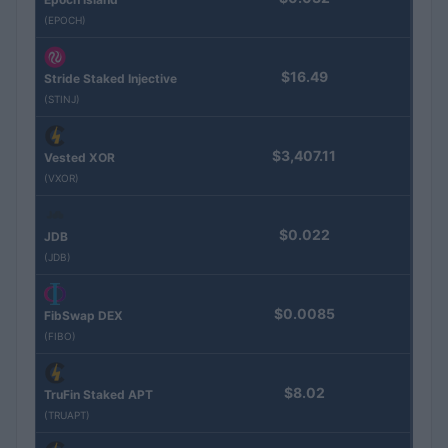
(EPOCH)
$16.49
Stride Staked Injective
(STINJ)
$3,407.11
Vested XOR
(VXOR)
$0.022
JDB
(JDB)
$0.0085
FibSwap DEX
(FIBO)
$8.02
TruFin Staked APT
(TRUAPT)