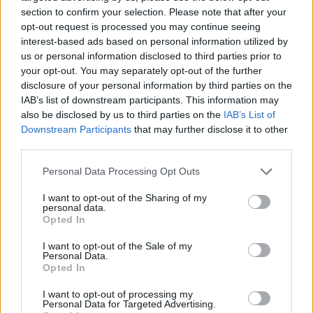
section to confirm your selection. Please note that after your
massimizzare l’efficacia delle istanze risarcitorie.
opt-out request is processed you may continue seeing
interest-based ads based on personal information utilized by
Perché il tempo è il fattore determinante
us or personal information disclosed to third parties prior to
your opt-out. You may separately opt-out of the further
Entro il primo mese dopo l’incidente le tracce sulle
disclosure of your personal information by third parties on the
IAB’s list of downstream participants. This information may
diverse chain restano più riconoscibili. I responsabili
also be disclosed by us to third parties on the
IAB’s List of
spesso frammentano, convertono e instradano i fondi su
Downstream Participants
that may further disclose it to other
più servizi, come mixing, bridge e conversioni in
third parties.
stablecoin, rendendo il tracciamento progressivamente più
Please note that this website/app uses one or more Google
Personal Data Processing Opt Outs
difficile. Agire tempestivamente aumenta la probabilità di
services and may gather and store information including but
not limited to your visit or usage behaviour. You may click to
I want to opt-out of the Sharing of my
ottenere risposte utili dalle piattaforme e di sfruttare i
personal data.
grant or deny consent to Google and its third-party tags to
exchange logs
ancora disponibili.
Opted In
use your data for below specified purposes in below Google
consent section.
I want to opt-out of the Sale of my
La gestione efficace richiede un coordinamento tra
Personal Data.
Opted In
competenze legali e tecniche. L’avvocato struttura l’azione
giudiziaria; l’
analista on-chain
fornisce la base tecnica
I want to opt-out of processing my
Personal Data for Targeted Advertising.
per le contestazioni probatorie. Solo un approccio