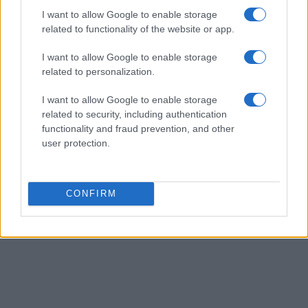
intervento tempestivo resta l’elemento chiave per
I want to allow Google to enable storage
conservare prove utili e per incrementare le possibilità di
related to functionality of the website or app.
recupero.
I want to allow Google to enable storage
related to personalization.
I want to allow Google to enable storage
AUTORE
Staff
related to security, including authentication
functionality and fraud prevention, and other
user protection.
CONFIRM