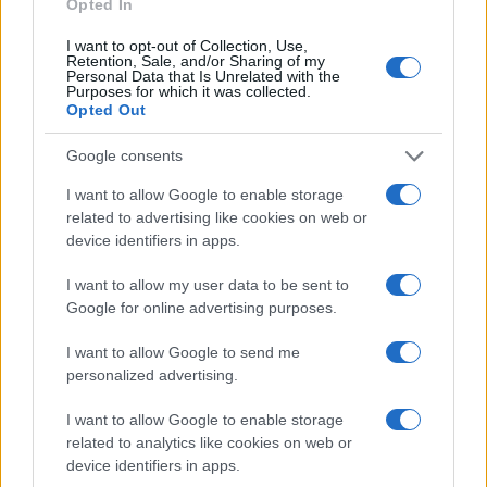
Opted In
integrato e tempestivo trasforma un evento
I want to opt-out of Collection, Use,
apparentemente irreversibile in una concreta opportunità
Retention, Sale, and/or Sharing of my
Personal Data that Is Unrelated with the
di recupero.
Purposes for which it was collected.
Opted Out
Nella sua esperienza in Google, Giulia Romano osserva
Google consents
che la tempestività ottimizza anche la strategia
I want to allow Google to enable storage
procedurale collettiva. Il coordinamento tra vittime
related to advertising like cookies on web or
consente economie di scala nelle spese legali e una
device identifiers in apps.
strategia processuale unificata, elementi utili per
I want to allow my user data to be sent to
massimizzare l’efficacia delle istanze risarcitorie.
Google for online advertising purposes.
L’intervento rapido favorisce inoltre la tracciabilità e
l’azione concertata degli operatori di mercato.
I want to allow Google to send me
personalized advertising.
Il prossimo sviluppo atteso riguarda il miglioramento
I want to allow Google to enable storage
delle procedure di risposta degli exchange e l’aumento
related to analytics like cookies on web or
delle operazioni congiunte tra avvocati e analisti. Un
device identifiers in apps.