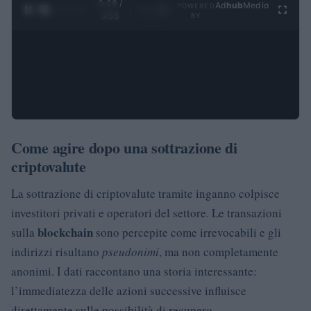
0:29 /
Ad
hub
Media
POWERED
1
/
4
3:55
BY
Come agire dopo una sottrazione di
criptovalute
La sottrazione di criptovalute tramite inganno colpisce
investitori privati e operatori del settore. Le transazioni
blockchain
sulla
sono percepite come irrevocabili e gli
indirizzi risultano
pseudonimi
, ma non completamente
anonimi. I dati raccontano una storia interessante:
l’immediatezza delle azioni successive influisce
direttamente sulle possibilità di recupero.