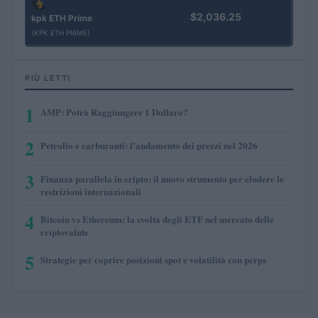
$2,036.25
kpk ETH Prime
(KPK ETH PRIME)
PIÙ LETTI
1
AMP: Potrà Raggiungere 1 Dollaro?
2
Petrolio e carburanti: l’andamento dei prezzi nel 2026
3
Finanza parallela in cripto: il nuovo strumento per eludere le
restrizioni internazionali
4
Bitcoin vs Ethereum: la svolta degli ETF nel mercato delle
criptovalute
5
Strategie per coprire posizioni spot e volatilità con perps