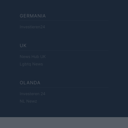
GERMANIA
Investieren24
UK
News Hub UK
Lgbtq News
OLANDA
Investeren 24
NL Newz