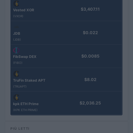
$3,407.11
Vested XOR
(VXOR)
$0.022
JDB
(JDB)
$0.0085
FibSwap DEX
(FIBO)
$8.02
TruFin Staked APT
(TRUAPT)
$2,036.25
kpk ETH Prime
(KPK ETH PRIME)
PIÙ LETTI