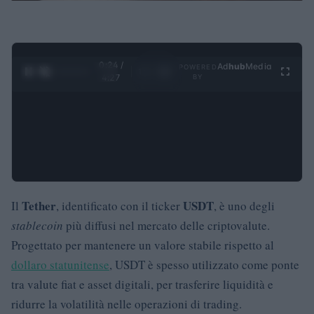
0:25 /
Ad
hub
Media
POWERED
1
/
4
4:27
BY
Tether
USDT
Il
, identificato con il ticker
, è uno degli
stablecoin
più diffusi nel mercato delle criptovalute.
Progettato per mantenere un valore stabile rispetto al
dollaro statunitense
, USDT è spesso utilizzato come ponte
tra valute fiat e asset digitali, per trasferire liquidità e
ridurre la volatilità nelle operazioni di trading.