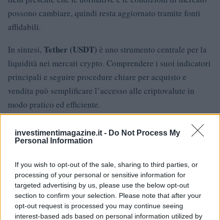
possono cambiare, quindi resta aggiornato tramite fonti
affidabili.
Tether (USDT)
In sintesi,
è uno strumento centrale per la
liquidità nei mercati crypto. Comprendere i suoi indicatori
principali e seguire procedure chiare per acquisto e
vendita può semplificare l’accesso alle criptovalute in
modo pratico ed efficiente.
investimentimagazine.it -
Do Not Process My
Personal Information
AUTORE
Edoardo Vitali
If you wish to opt-out of the sale, sharing to third parties, or
Edoardo Vitali ha coordinato la copertura della
processing of your personal or sensitive information for
ristrutturazione del mercato ittico di Palermo,
targeted advertising by us, please use the below opt-out
sostenendo la linea editoriale sulla trasparenza
section to confirm your selection. Please note that after your
fiscale. Capo redattore economia, porta in
opt-out request is processed you may continue seeing
redazione un tratto pragmatico e un dettaglio
interest-based ads based on personal information utilized by