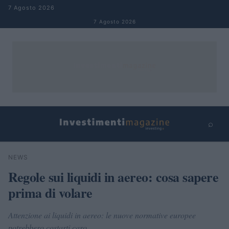
Salta al contenuto
7 Agosto 2026
7 Agosto 2026
⌕
×
⌕
NEWS
Cerca
Regole sui liquidi in aereo: cosa sapere
prima di volare
Attenzione ai liquidi in aereo: le nuove normative europee
potrebbero costarti caro.