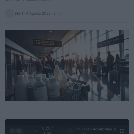
Staff
·
4 Agosto 2025
· 3 min
0:29 /
Ad
hub
Media
POWERED
1
/
4
3:09
BY