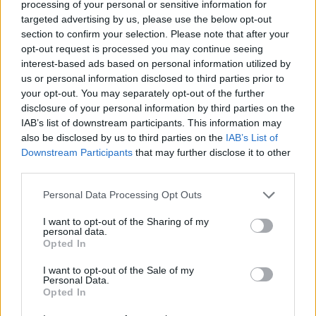
processing of your personal or sensitive information for
targeted advertising by us, please use the below opt-out
section to confirm your selection. Please note that after your
opt-out request is processed you may continue seeing
interest-based ads based on personal information utilized by
us or personal information disclosed to third parties prior to
your opt-out. You may separately opt-out of the further
disclosure of your personal information by third parties on the
Petrolio in calo, Brent a 88.9 USD dopo un ribasso del 8.3%
IAB’s list of downstream participants. This information may
Andrea Innocenti · 7 Ago 2026
also be disclosed by us to third parties on the
IAB’s List of
Downstream Participants
that may further disclose it to other
third parties.
NEWS
Please note that this website/app uses one or more Google
Personal Data Processing Opt Outs
services and may gather and store information including but
not limited to your visit or usage behaviour. You may click to
I want to opt-out of the Sharing of my
personal data.
grant or deny consent to Google and its third-party tags to
Opted In
use your data for below specified purposes in below Google
consent section.
I want to opt-out of the Sale of my
Personal Data.
Opted In