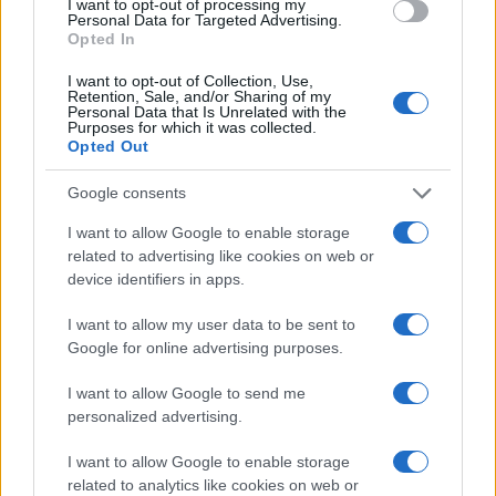
I want to opt-out of processing my
Personal Data for Targeted Advertising.
Opted In
Petrolio in calo: Brent a 88.9 dollari, ribassi diffusi tra le
I want to opt-out of Collection, Use,
materie prime
Retention, Sale, and/or Sharing of my
Personal Data that Is Unrelated with the
Andrea Innocenti · 6 Ago 2026
Purposes for which it was collected.
Opted Out
NEWS
Google consents
I want to allow Google to enable storage
related to advertising like cookies on web or
device identifiers in apps.
I want to allow my user data to be sent to
Google for online advertising purposes.
I want to allow Google to send me
personalized advertising.
I want to allow Google to enable storage
Petrolio in calo: Brent a 91,82$, ribassi a due cifre per greggio
related to analytics like cookies on web or