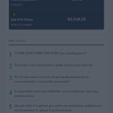
(TRUAPT)
$2,036.25
kpk ETH Prime
(KPK ETH PRIME)
PIÙ LETTI
1
COME INVESTIRE 500 EURO (per guadagnare)?
2
Tirocinio extra-curriculare: guida pratica per laureati
3
Per le auto usate conviene di più un finanziamento in
concessionaria o un prestito personale?
4
La macchina usata più affidabile: un investimento che esige
ponderazione
5
Quanti soldi ci vogliono per aprire un autosalone multimarca
top di gamma: lo spiega il professionista