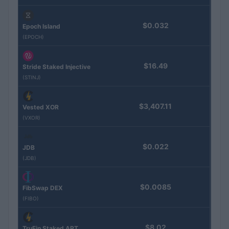
$0.032
Epoch Island
(EPOCH)
$16.49
Stride Staked Injective
(STINJ)
$3,407.11
Vested XOR
(VXOR)
$0.022
JDB
(JDB)
$0.0085
FibSwap DEX
(FIBO)
$8.02
TruFin Staked APT