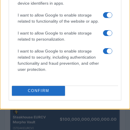
e oro
device identifiers in apps.
Andrea Innocenti · 5 Ago 2026
I want to allow Google to enable storage
related to functionality of the website or app.
QUOTAZIONI CRYPTO
I want to allow Google to enable storage
related to personalization.
Nome
Prezzo
I want to allow Google to enable storage
related to security, including authentication
Eureka Bridged PAX
functionality and fraud prevention, and other
$4,187.30
Gold (Terra
user protection.
(PAXG)
Kinza Babylon Staked
CONFIRM
$83,270.00
BTC
(KBTC)
Steakhouse EURCV
$100,000,000,000,000.00
Morpho Vault
(STEAKEURCV)