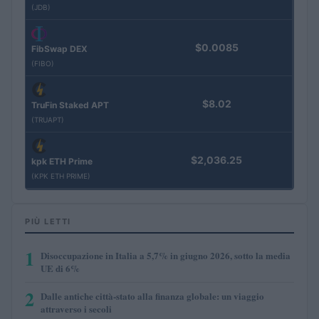
(JDB)
$0.0085
FibSwap DEX
(FIBO)
$8.02
TruFin Staked APT
(TRUAPT)
$2,036.25
kpk ETH Prime
(KPK ETH PRIME)
PIÙ LETTI
1
Disoccupazione in Italia a 5,7% in giugno 2026, sotto la media
UE di 6%
2
Dalle antiche città-stato alla finanza globale: un viaggio
attraverso i secoli