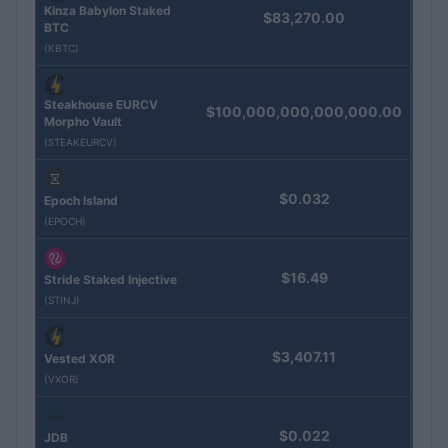
Kinza Babylon Staked
$83,270.00
BTC
(KBTC)
Steakhouse EURCV
$100,000,000,000,000.00
Morpho Vault
(STEAKEURCV)
$0.032
Epoch Island
(EPOCH)
$16.49
Stride Staked Injective
(STINJ)
$3,407.11
Vested XOR
(VXOR)
$0.022
JDB