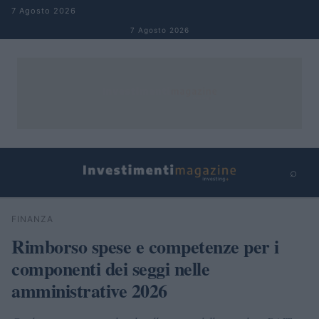
Salta al contenuto
7 Agosto 2026
7 Agosto 2026
⌕
×
⌕
FINANZA
Cerca
Rimborso spese e competenze per i
componenti dei seggi nelle
amministrative 2026