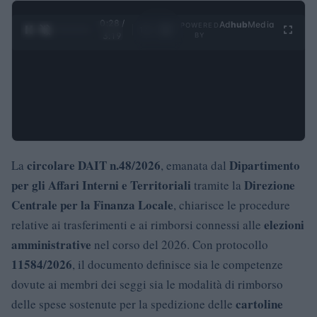
0:29 /
Ad
hub
Media
POWERED
1
/
4
3:19
BY
circolare DAIT n.48/2026
Dipartimento
La
, emanata dal
per gli Affari Interni e Territoriali
Direzione
tramite la
Centrale per la Finanza Locale
, chiarisce le procedure
elezioni
relative ai trasferimenti e ai rimborsi connessi alle
amministrative
nel corso del 2026. Con protocollo
11584/2026
, il documento definisce sia le competenze
dovute ai membri dei seggi sia le modalità di rimborso
cartoline
delle spese sostenute per la spedizione delle