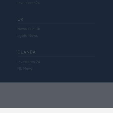
Investieren24
UK
News Hub UK
Lgbtq News
OLANDA
Investeren 24
NL Newz