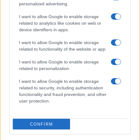
personalized advertising.
I want to allow Google to enable storage
related to analytics like cookies on web or
device identifiers in apps.
I want to allow Google to enable storage
related to functionality of the website or app.
I want to allow Google to enable storage
Villa Joy sequestrata: le violazioni urbanistiche e
related to personalization.
paesaggistiche a Loiri Porto San Paolo
I want to allow Google to enable storage
Francesca Galli · 6 Ago 2026
related to security, including authentication
functionality and fraud prevention, and other
FINANZA
user protection.
CONFIRM