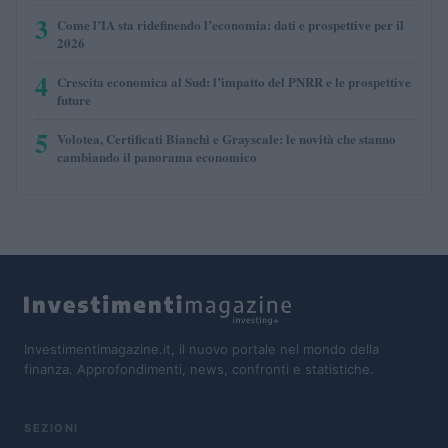
3
Come l’IA sta ridefinendo l’economia: dati e prospettive per il
2026
4
Crescita economica al Sud: l’impatto del PNRR e le prospettive
future
5
Volotea, Certificati Bianchi e Grayscale: le novità che stanno
cambiando il panorama economico
Investimentimagazine.it, il nuovo portale nel mondo della
finanza. Approfondimenti, news, confronti e statistiche.
SEZIONI