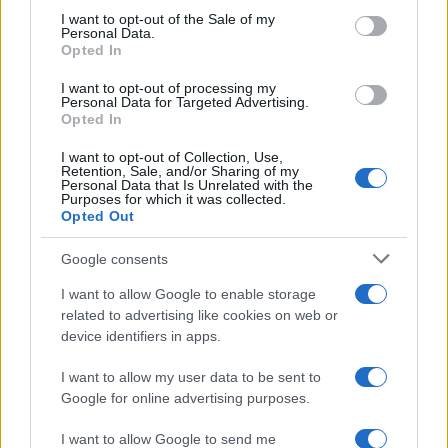
consent section.
I want to opt-out of the Sale of my
FINANZA
Personal Data.
Opted In
I want to opt-out of processing my
Personal Data for Targeted Advertising.
Opted In
I want to opt-out of Collection, Use,
Retention, Sale, and/or Sharing of my
Personal Data that Is Unrelated with the
Purposes for which it was collected.
Opted Out
Google consents
I want to allow Google to enable storage
Analisi dettagliata delle stime finanziarie e dei risultati di Enel
related to advertising like cookies on web or
nel 2026
device identifiers in apps.
Edoardo Vitali · 6 Ago 2026
I want to allow my user data to be sent to
FINANZA
Google for online advertising purposes.
I want to allow Google to send me