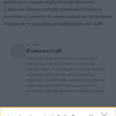
pubblicata a supporto degli enti locali interessati.
L’adozione di prassi uniformi contribuirà a snellire le
procedure e a garantire il corretto utilizzo dei trasferimenti
stanziati per le consultazioni amministrative del 2026.
AUTORE
Francesca Galli
Francesca Galli, fiorentina con formazione
bancaria, prese la decisione di cambiare
carriera dopo un convegno a Palazzo Vecchio:
oggi cura analisi di mercati e colonne su
risparmio e investimenti. In redazione propone
linee editoriali attente alla trasparenza e
conserva l'agenda del primo impiego in banca.