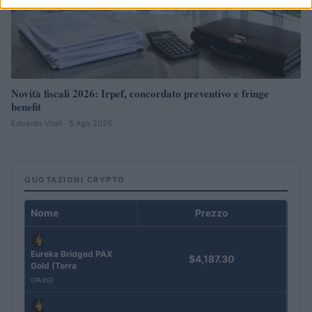
Novità fiscali 2026: Irpef, concordato preventivo e fringe
benefit
Edoardo Vitali · 5 Ago 2026
QUOTAZIONI CRYPTO
Nome
Prezzo
Eureka Bridged PAX
$4,187.30
Gold (Terra
(PAXG)