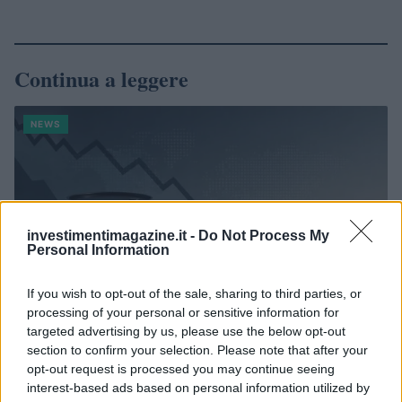
Continua a leggere
NEWS
investimentimagazine.it -
Do Not Process My
Personal Information
If you wish to opt-out of the sale, sharing to third parties, or
processing of your personal or sensitive information for
targeted advertising by us, please use the below opt-out
section to confirm your selection. Please note that after your
opt-out request is processed you may continue seeing
Petrolio in calo, Brent a 88.9 USD dopo un ribasso del 8.3%
interest-based ads based on personal information utilized by
Andrea Innocenti · 7 Ago 2026