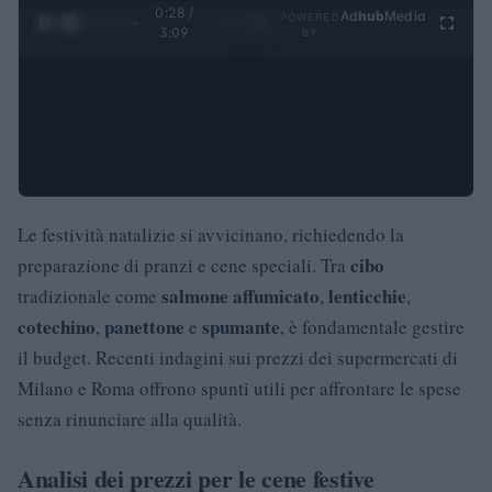
0:29 /
Ad
hub
Media
POWERED
1
/
4
3:09
BY
Le festività natalizie si avvicinano, richiedendo la
cibo
preparazione di pranzi e cene speciali. Tra
salmone affumicato
lenticchie
tradizionale come
,
,
cotechino
panettone
spumante
,
e
, è fondamentale gestire
il budget. Recenti indagini sui prezzi dei supermercati di
Milano e Roma offrono spunti utili per affrontare le spese
senza rinunciare alla qualità.
Analisi dei prezzi per le cene festive