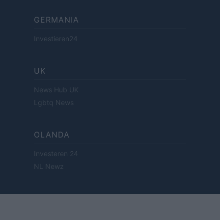
GERMANIA
Investieren24
UK
News Hub UK
Lgbtq News
OLANDA
Investeren 24
NL Newz