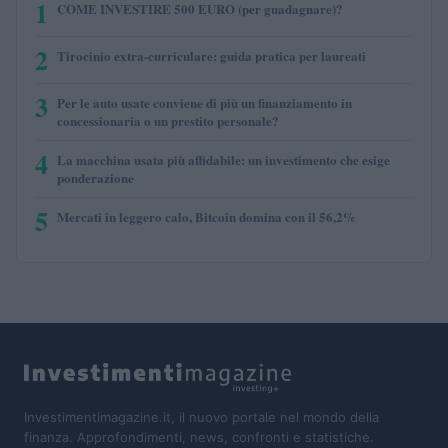
1
COME INVESTIRE 500 EURO (per guadagnare)?
2
Tirocinio extra-curriculare: guida pratica per laureati
3
Per le auto usate conviene di più un finanziamento in
concessionaria o un prestito personale?
4
La macchina usata più affidabile: un investimento che esige
ponderazione
5
Mercati in leggero calo, Bitcoin domina con il 56,2%
Investimentimagazine.it, il nuovo portale nel mondo della
finanza. Approfondimenti, news, confronti e statistiche.