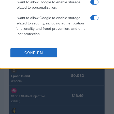
I want to allow Google to enable storage
Eureka Bridged PAX
$4,187.30
related to personalization.
Gold (Terra
(PAXG)
I want to allow Google to enable storage
related to security, including authentication
Kinza Babylon Staked
functionality and fraud prevention, and other
$83,270.00
BTC
user protection.
(KBTC)
Steakhouse EURCV
CONFIRM
$100,000,000,000,000.00
Morpho Vault
(STEAKEURCV)
$0.032
Epoch Island
(EPOCH)
$16.49
Stride Staked Injective
(STINJ)