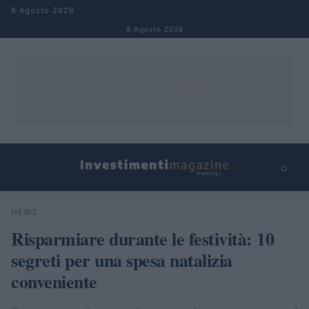
Salta al contenuto
8 Agosto 2026
8 Agosto 2026
⌕
×
⌕
NEWS
Cerca
Risparmiare durante le festività: 10
segreti per una spesa natalizia
conveniente