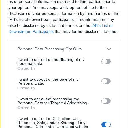
us or personal information disclosed to third parties prior to
your opt-out. You may separately opt-out of the further
NEWS
disclosure of your personal information by third parties on the
IAB’s list of downstream participants. This information may
also be disclosed by us to third parties on the
IAB’s List of
Downstream Participants
that may further disclose it to other
third parties.
Please note that this website/app uses one or more Google
Personal Data Processing Opt Outs
services and may gather and store information including but
not limited to your visit or usage behaviour. You may click to
I want to opt-out of the Sharing of my
personal data.
grant or deny consent to Google and its third-party tags to
Opted In
use your data for below specified purposes in below Google
consent section.
I want to opt-out of the Sale of my
Personal Data.
Opted In
Petrolio in calo: Brent a 88.9 dollari, ribassi diffusi tra le
materie prime
I want to opt-out of processing my
Andrea Innocenti · 6 Ago 2026
Personal Data for Targeted Advertising.
Opted In
NEWS
I want to opt-out of Collection, Use,
Retention, Sale, and/or Sharing of my
Personal Data that Is Unrelated with the