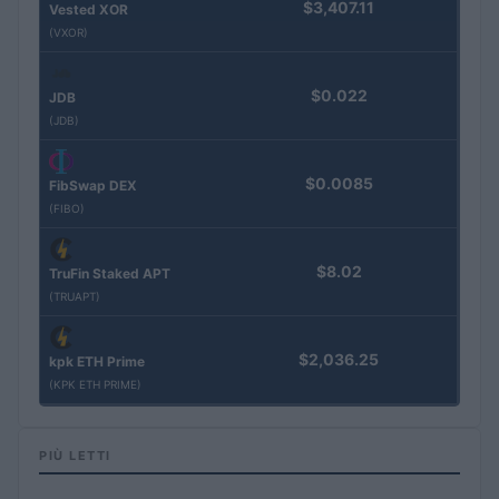
$3,407.11
Vested XOR
(VXOR)
$0.022
JDB
(JDB)
$0.0085
FibSwap DEX
(FIBO)
$8.02
TruFin Staked APT
(TRUAPT)
$2,036.25
kpk ETH Prime
(KPK ETH PRIME)
PIÙ LETTI