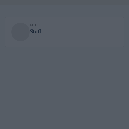
AUTORE
Staff