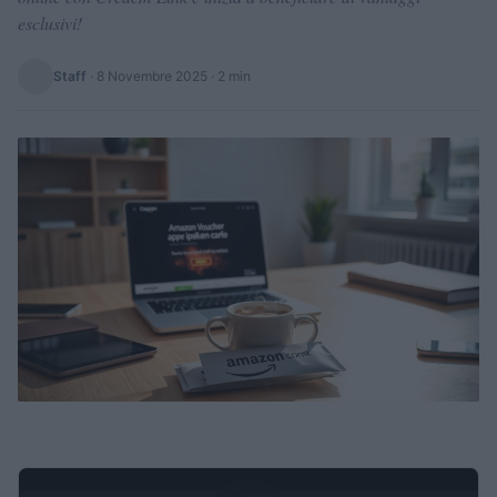
esclusivi!
Staff
·
8 Novembre 2025
· 2 min