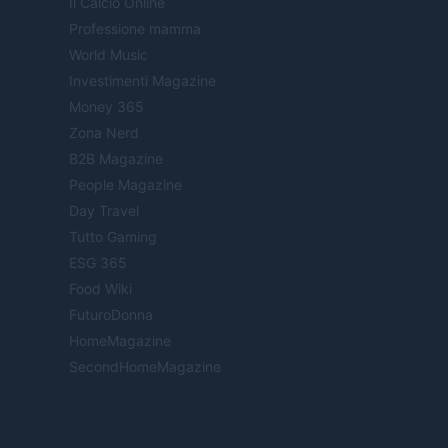
Il Calcio Online
Professione mamma
World Music
Investimenti Magazine
Money 365
Zona Nerd
B2B Magazine
People Magazine
Day Travel
Tutto Gaming
ESG 365
Food Wiki
FuturoDonna
HomeMagazine
SecondHomeMagazine