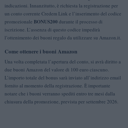
indicazioni. Innanzitutto, è richiesta la registrazione per
un conto corrente Credem Link e l’inserimento del codice
BONUS200
promozionale
durante il processo di
iscrizione. L’assenza di questo codice impedirà
l’ottenimento dei buoni regalo da utilizzare su Amazon.it.
Come ottenere i buoni Amazon
Una volta completata l’apertura del conto, si avrà diritto a
due buoni Amazon del valore di 100 euro ciascuno.
L’importo totale del bonus sarà inviato all’indirizzo email
fornito al momento della registrazione. È importante
notare che i buoni verranno spediti entro tre mesi dalla
chiusura della promozione, prevista per settembre 2026.