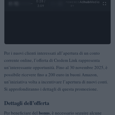
0:28 /
Ad
hub
Media
POWERED
1
/
4
3:09
BY
Per i nuovi clienti interessati all’apertura di un conto
corrente online, l’offerta di Credem Link rappresenta
un’interessante opportunità. Fino al 30 novembre 2025, è
possibile ricevere fino a 200 euro in buoni Amazon,
un’iniziativa volta a incentivare l’apertura di nuovi conti.
Si approfondiranno i dettagli di questa promozione.
Dettagli dell’offerta
bonus
Per beneficiare del
, è necessario seguire alcune