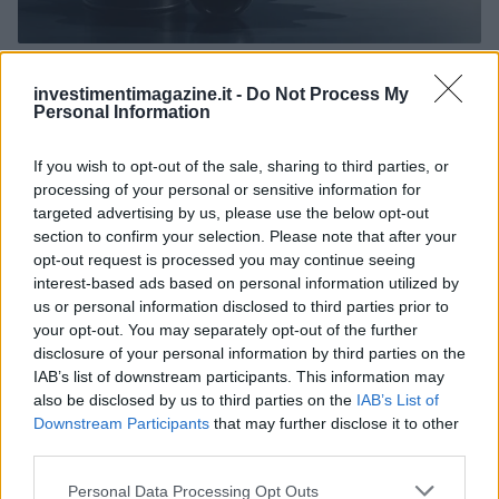
Petrolio in calo, Brent a 88.9 USD dopo un ribasso del 8.3%
investimentimagazine.it -
Do Not Process My
Andrea Innocenti · 7 Ago 2026
Personal Information
NEWS
If you wish to opt-out of the sale, sharing to third parties, or
processing of your personal or sensitive information for
targeted advertising by us, please use the below opt-out
section to confirm your selection. Please note that after your
opt-out request is processed you may continue seeing
interest-based ads based on personal information utilized by
us or personal information disclosed to third parties prior to
your opt-out. You may separately opt-out of the further
disclosure of your personal information by third parties on the
IAB’s list of downstream participants. This information may
also be disclosed by us to third parties on the
IAB’s List of
Downstream Participants
that may further disclose it to other
third parties.
Petrolio in calo: Brent a 88.9 dollari, ribassi diffusi tra le
materie prime
Please note that this website/app uses one or more Google
Personal Data Processing Opt Outs