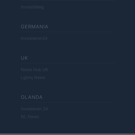
InvestirMag
GERMANIA
Investieren24
UK
News Hub UK
Lgbtq News
OLANDA
Investeren 24
NL Newz