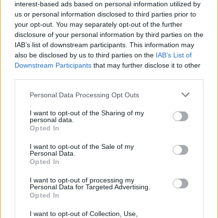
materie prime
interest-based ads based on personal information utilized by
us or personal information disclosed to third parties prior to
Andrea Innocenti · 6 Ago 2026
your opt-out. You may separately opt-out of the further
disclosure of your personal information by third parties on the
NEWS
IAB’s list of downstream participants. This information may
also be disclosed by us to third parties on the
IAB’s List of
Downstream Participants
that may further disclose it to other
third parties.
Please note that this website/app uses one or more Google
Personal Data Processing Opt Outs
services and may gather and store information including but
not limited to your visit or usage behaviour. You may click to
I want to opt-out of the Sharing of my
personal data.
grant or deny consent to Google and its third-party tags to
Opted In
use your data for below specified purposes in below Google
consent section.
I want to opt-out of the Sale of my
Personal Data.
Opted In
Petrolio in calo: Brent a 91,82$, ribassi a due cifre per greggio
e oro
I want to opt-out of processing my
Personal Data for Targeted Advertising.
Andrea Innocenti · 5 Ago 2026
Opted In
I want to opt-out of Collection, Use,
NEWS