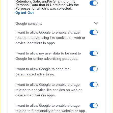
Retention, Sale, and/or Sharing of my
Personal Data that Is Unrelated with the
Purposes for which it was collected.
Opted Out
Google consents
I want to allow Google to enable storage
related to advertising like cookies on web or
device identifiers in apps.
I want to allow my user data to be sent to
Google for online advertising purposes.
La macchina usata più affidabile: un investimento che esige
I want to allow Google to send me
ponderazione
personalized advertising.
Redazione · 5 Ago 2026
I want to allow Google to enable storage
related to analytics like cookies on web or
device identifiers in apps.
QUOTAZIONI CRYPTO
I want to allow Google to enable storage
related to functionality of the website or app.
Nome
Prezzo