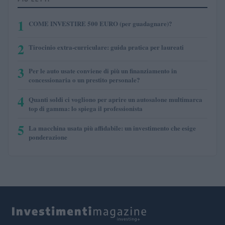
1
COME INVESTIRE 500 EURO (per guadagnare)?
2
Tirocinio extra-curriculare: guida pratica per laureati
3
Per le auto usate conviene di più un finanziamento in
concessionaria o un prestito personale?
4
Quanti soldi ci vogliono per aprire un autosalone multimarca
top di gamma: lo spiega il professionista
5
La macchina usata più affidabile: un investimento che esige
ponderazione