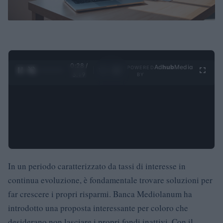
0:29 /
Ad
hub
Media
POWERED
1
/
4
3:19
BY
In un periodo caratterizzato da tassi di interesse in
continua evoluzione, è fondamentale trovare soluzioni per
far crescere i propri risparmi. Banca Mediolanum ha
introdotto una proposta interessante per coloro che
desiderano non lasciare i propri fondi inattivi. Con il