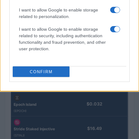
I want to allow Google to enable storage
Eureka Bridged PAX
related to personalization.
$4,187.30
Gold (Terra
(PAXG)
I want to allow Google to enable storage
related to security, including authentication
functionality and fraud prevention, and other
Kinza Babylon Staked
$83,270.00
user protection.
BTC
(KBTC)
CONFIRM
Steakhouse EURCV
$100,000,000,000,000.00
Morpho Vault
(STEAKEURCV)
$0.032
Epoch Island
(EPOCH)
$16.49
Stride Staked Injective
(STINJ)