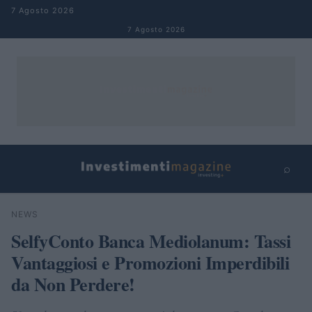
Salta al contenuto
7 Agosto 2026
7 Agosto 2026
⌕
×
⌕
NEWS
Cerca
SelfyConto Banca Mediolanum: Tassi
Vantaggiosi e Promozioni Imperdibili
da Non Perdere!