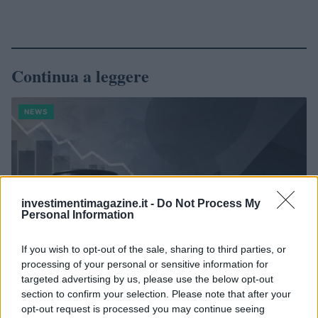
Continua a leggere
NEWS
investimentimagazine.it -
Do Not Process My
Personal Information
If you wish to opt-out of the sale, sharing to third parties, or
processing of your personal or sensitive information for
targeted advertising by us, please use the below opt-out
section to confirm your selection. Please note that after your
Petrolio in calo: Brent a 88.9 dollari, ribassi diffusi tra le
opt-out request is processed you may continue seeing