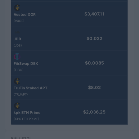
$3,407.11
Vested XOR
(VXOR)
$0.022
JDB
(JDB)
$0.0085
FibSwap DEX
(FIBO)
$8.02
TruFin Staked APT
(TRUAPT)
$2,036.25
kpk ETH Prime
(KPK ETH PRIME)
PIÙ LETTI