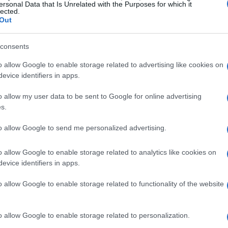
ersonal Data that Is Unrelated with the Purposes for which it
lected.
Out
consents
o allow Google to enable storage related to advertising like cookies on
evice identifiers in apps.
o allow my user data to be sent to Google for online advertising
s.
ro Giancarlo Giorgetti, ha escluso l’idea di una
to allow Google to send me personalized advertising.
l ritorno all’Iri non è percorribile. Questo rifiuto ha
ittadini, timorosi di una possibile perdita di posti di
o allow Google to enable storage related to analytics like cookies on
 permetterci di tornare indietro,”
ha affermato
evice identifiers in apps.
ntare la transizione in modo sostenibile.
o allow Google to enable storage related to functionality of the website
lternative proposte. L’idea di spacchettare l’azienda,
o allow Google to enable storage related to personalization.
ta discussa ma si è rivelata impraticabile. Le condizioni