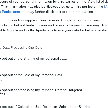
losure of your personal information by third parties on the IAB’s list of
a, lasciando aperte molte domande.
. This information may also be disclosed by us to third parties on the
IA
Participants
that may further disclose it to other third parties.
ato le trattative dopo aver compreso le difficoltà
 that this website/app uses one or more Google services and may gath
ristrutturare gli impianti. Nel frattempo, emergono voci
including but not limited to your visit or usage behaviour. You may click 
 to Google and its third-party tags to use your data for below specifi
industriale indiano, interessato a entrare nel mercato.
ogle consent section.
“Non vogliamo
parte dello Stato e della popolazione.
uppo.
l Data Processing Opt Outs
o opt-out of the Sharing of my personal data.
In
o opt-out of the Sale of my Personal Data.
In
to opt-out of processing my Personal Data for Targeted
ing.
In
o opt-out of Collection, Use, Retention, Sale, and/or Sharing