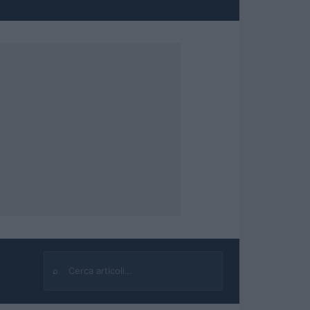
⌕
Cerca