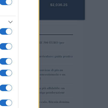
kpk ETH
$2,036.25
Prime
(KPK ETH
PRIME)
PIÙ LETTI
1
COME INVESTIRE 500 EURO (per
guadagnare)?
2
Tirocinio extra-curriculare: guida pratica
per laureati
3
Per le auto usate conviene di più un
finanziamento in concessionaria o un
prestito personale?
4
La macchina usata più affidabile: un
investimento che esige ponderazione
5
Mercati in leggero calo, Bitcoin domina
con il 56,2%