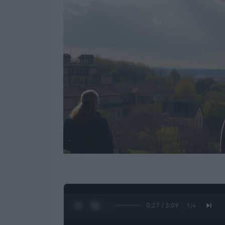
0:28 / 3:09
1
/
4