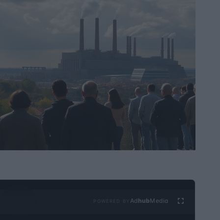
Ad
hub
Media
POWERED BY