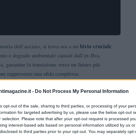
bivio cruciale
ustria dell’acciaio, si trova ora a un
.
ento e degrado ambientale causati dall’ex-Ilva,
ia, garantire la transizione verso un futuro più
ne rappresenta una sfida complessa.
ntimagazine.it -
Do Not Process My Personal Information
n l’ex-Ilva ha raggiunto livelli di intensità
to opt-out of the sale, sharing to third parties, or processing of your per
formation for targeted advertising by us, please use the below opt-out s
zione della popolazione locale all’industria
r selection. Please note that after your opt-out request is processed y
 desidera più rivivere. Dall’altro, la necessità di
eing interest-based ads based on personal information utilized by us or
disclosed to third parties prior to your opt-out. You may separately opt-
La trattativa con Baku
iglie legate all’impianto.