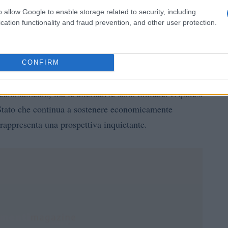
 rispetto a quelle di Taranto, il che rende difficile
o allow Google to enable storage related to security, including
cation functionality and fraud prevention, and other user protection.
CONFIRM
 Taranto rimane incerto. Gli abitanti della città hanno
 cambiamento, ma le alternative sono limitate. L’ipotesi
 Stato che continua a sostenere economicamente
 rappresenta una prospettiva inquietante.