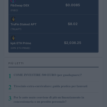
$0.0085
FibSwap DEX
(FIBO)
$8.02
TruFin Staked APT
(TRUAPT)
$2,036.25
kpk ETH Prime
(KPK ETH PRIME)
PIÙ LETTI
1
COME INVESTIRE 500 EURO (per guadagnare)?
2
Tirocinio extra-curriculare: guida pratica per laureati
3
Per le auto usate conviene di più un finanziamento in
concessionaria o un prestito personale?