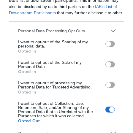
IAB’s list of downstream participants. This information may
specializzata è diventata una vera e propria sfida, è emerso
also be disclosed by us to third parties on the
IAB’s List of
Academy Metalmeccanici
Downstream Participants
that may further disclose it to other
un progetto significativo: l’
.
third parties.
Questa iniziativa è il risultato della collaborazione tra
Please note that this website/app uses one or more Google
Confapi Varese, Synergie Italia, l’ISIS “Isaac Newton” e
Personal Data Processing Opt Outs
services and may gather and store information including but
diverse aziende locali, con l’obiettivo di formare nuovi
not limited to your visit or usage behaviour. You may click to
I want to opt-out of the Sharing of my
personal data.
professionisti e garantire assunzioni concrete. Un passo
grant or deny consent to Google and its third-party tags to
Opted In
use your data for below specified purposes in below Google
fondamentale per il rilancio del settore metalmeccanico,
consent section.
I want to opt-out of the Sale of my
cruciale per l’economia locale.5
Personal Data.
Opted In
I want to opt-out of processing my
Personal Data for Targeted Advertising.
AUTORE
Opted In
Staff
I want to opt-out of Collection, Use,
Retention, Sale, and/or Sharing of my
Personal Data that Is Unrelated with the
Purposes for which it was collected.
Opted Out