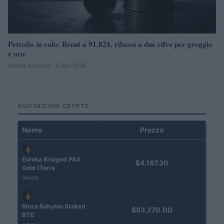
Petrolio in calo: Brent a 91,82$, ribassi a due cifre per greggio
e oro
Andrea Innocenti · 5 Ago 2026
QUOTAZIONI CRYPTO
Nome
Prezzo
Eureka Bridged PAX
$4,187.30
Gold (Terra
(PAXG)
Kinza Babylon Staked
$83,270.00
BTC