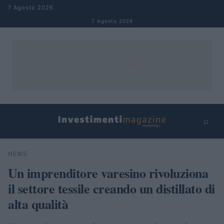
Salta al contenuto
7 Agosto 2026
7 Agosto 2026
⌕
×
⌕
NEWS
Cerca
Un imprenditore varesino rivoluziona
il settore tessile creando un distillato di
alta qualità