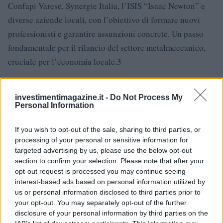
Confapi Varese, Synergie Italia, l’ISIS “Isaac Newton” e
diverse aziende locali, con l’obiettivo di formare nuovi
professionisti e garantire assunzioni concrete. Un passo
fondamentale per il rilancio del settore metalmeccanico,
cruciale per l’economia locale.3
Nel contesto attuale, dove la ricerca di manodopera
specializzata è diventata una vera e propria sfida, è emerso
investimentimagazine.it -
Do Not Process My
Personal Information
Academy Metalmeccanici
un progetto significativo: l’
.
Questa iniziativa è il risultato della collaborazione tra
If you wish to opt-out of the sale, sharing to third parties, or
Confapi Varese, Synergie Italia, l’ISIS “Isaac Newton” e
processing of your personal or sensitive information for
targeted advertising by us, please use the below opt-out
diverse aziende locali, con l’obiettivo di formare nuovi
section to confirm your selection. Please note that after your
professionisti e garantire assunzioni concrete. Un passo
opt-out request is processed you may continue seeing
fondamentale per il rilancio del settore metalmeccanico,
interest-based ads based on personal information utilized by
us or personal information disclosed to third parties prior to
cruciale per l’economia locale.4
your opt-out. You may separately opt-out of the further
disclosure of your personal information by third parties on the
Nel contesto attuale, dove la ricerca di manodopera