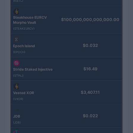
(KBTC)
Steakhouse EURCV
$100,000,000,000,000.00
Morpho Vault
(STEAKEURCV)
$0.032
Epoch Island
(EPOCH)
$16.49
Stride Staked Injective
(STINJ)
$3,407.11
Vested XOR
(VXOR)
$0.022
JDB
(JDB)