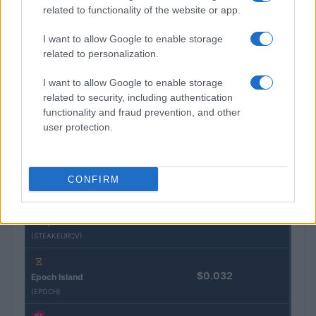
QUOTAZIONI CRYPTO
related to functionality of the website or app.
Nome
Prezzo
I want to allow Google to enable storage
related to personalization.
Eureka Bridged PAX
$4,187.30
I want to allow Google to enable storage
Gold (Terra
related to security, including authentication
(PAXG)
functionality and fraud prevention, and other
user protection.
Kinza Babylon Staked
$83,270.00
BTC
(KBTC)
CONFIRM
Steakhouse EURCV
$100,000,000,000,000.00
Morpho Vault
(STEAKEURCV)
$0.032
Epoch Island
(EPOCH)