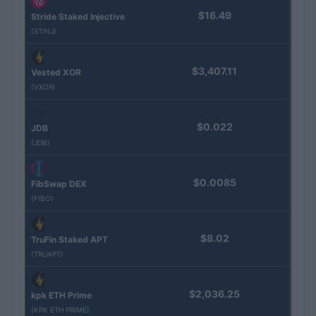
$16.49
Stride Staked Injective
(STINJ)
$3,407.11
Vested XOR
(VXOR)
$0.022
JDB
(JDB)
$0.0085
FibSwap DEX
(FIBO)
$8.02
TruFin Staked APT
(TRUAPT)
$2,036.25
kpk ETH Prime
(KPK ETH PRIME)