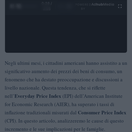
0:29 /
Ad
hub
Media
POWERED
1
/
4
3:55
BY
Negli ultimi mesi, i cittadini americani hanno assistito a un
significativo aumento dei prezzi dei beni di consumo, un
fenomeno che ha destato preoccupazione e discussioni a
livello nazionale. Questa tendenza, che si riflette
Everyday Price Index
nell’
(EPI) dell’American Institute
for Economic Research (AIER), ha superato i tassi di
Consumer Price Index
inflazione tradizionali misurati dal
(CPI). In questo articolo, analizzeremo le cause di questo
incremento e le sue implicazioni per le famiglie.