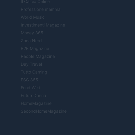
Il Calcio Online
Professione mamma
World Music
Investimenti Magazine
Money 365
Zona Nerd
B2B Magazine
People Magazine
Day Travel
Tutto Gaming
ESG 365
Food Wiki
FuturoDonna
HomeMagazine
SecondHomeMagazine