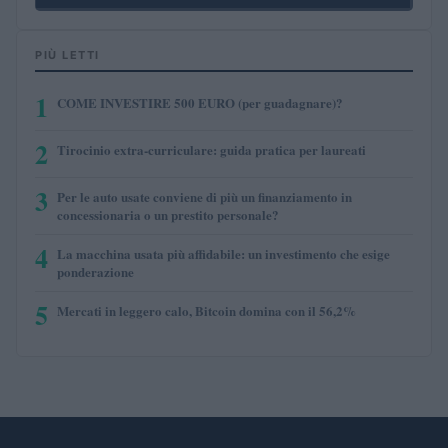
PIÙ LETTI
1
COME INVESTIRE 500 EURO (per guadagnare)?
2
Tirocinio extra-curriculare: guida pratica per laureati
3
Per le auto usate conviene di più un finanziamento in
concessionaria o un prestito personale?
4
La macchina usata più affidabile: un investimento che esige
ponderazione
5
Mercati in leggero calo, Bitcoin domina con il 56,2%