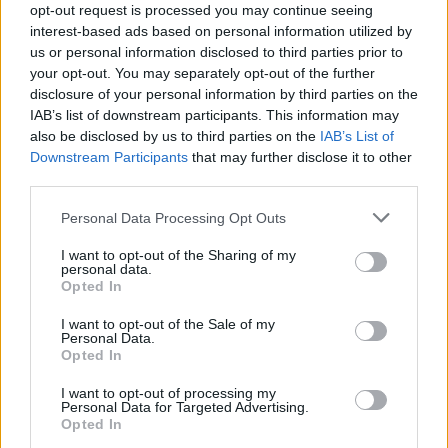
opt-out request is processed you may continue seeing
interest-based ads based on personal information utilized by
us or personal information disclosed to third parties prior to
Petrolio in calo, Brent a 88.9 USD dopo un ribasso del 8.3%
your opt-out. You may separately opt-out of the further
Andrea Innocenti · 7 Ago 2026
disclosure of your personal information by third parties on the
IAB’s list of downstream participants. This information may
NEWS
also be disclosed by us to third parties on the
IAB’s List of
Downstream Participants
that may further disclose it to other
third parties.
Please note that this website/app uses one or more Google
Personal Data Processing Opt Outs
services and may gather and store information including but
not limited to your visit or usage behaviour. You may click to
I want to opt-out of the Sharing of my
personal data.
grant or deny consent to Google and its third-party tags to
Opted In
use your data for below specified purposes in below Google
consent section.
I want to opt-out of the Sale of my
Personal Data.
Opted In
I want to opt-out of processing my
Petrolio in calo: Brent a 88.9 dollari, ribassi diffusi tra le
Personal Data for Targeted Advertising.
Opted In
materie prime