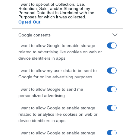
Andrea Innocenti · 6 Ago 2026
I want to opt-out of Collection, Use,
Retention, Sale, and/or Sharing of my
Personal Data that Is Unrelated with the
NEWS
Purposes for which it was collected.
Opted Out
Google consents
I want to allow Google to enable storage
related to advertising like cookies on web or
device identifiers in apps.
I want to allow my user data to be sent to
Google for online advertising purposes.
I want to allow Google to send me
personalized advertising.
Petrolio in calo: Brent a 91,82$, ribassi a due cifre per greggio
e oro
I want to allow Google to enable storage
Andrea Innocenti · 5 Ago 2026
related to analytics like cookies on web or
device identifiers in apps.
I want to allow Google to enable storage