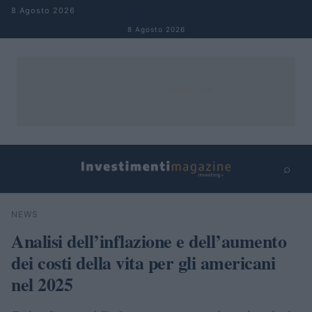
Salta al contenuto
8 Agosto 2026
8 Agosto 2026
⌕
×
⌕
NEWS
Cerca
Analisi dell’inflazione e dell’aumento
dei costi della vita per gli americani
nel 2025