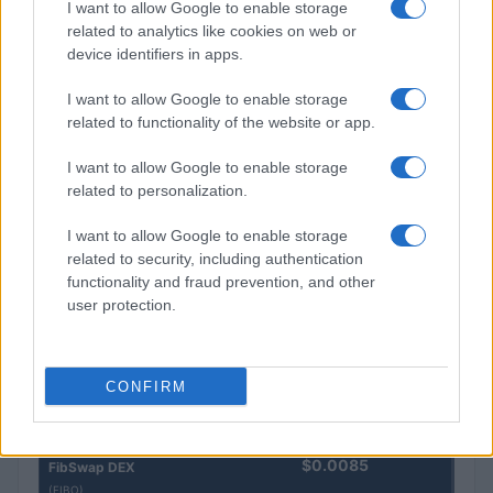
I want to allow Google to enable storage
Steakhouse EURCV
$100,000,000,000,000.00
related to analytics like cookies on web or
Morpho Vault
device identifiers in apps.
(STEAKEURCV)
I want to allow Google to enable storage
$0.032
Epoch Island
related to functionality of the website or app.
(EPOCH)
I want to allow Google to enable storage
related to personalization.
$16.49
Stride Staked Injective
(STINJ)
I want to allow Google to enable storage
related to security, including authentication
functionality and fraud prevention, and other
$3,407.11
Vested XOR
user protection.
(VXOR)
$0.022
JDB
CONFIRM
(JDB)
$0.0085
FibSwap DEX
(FIBO)