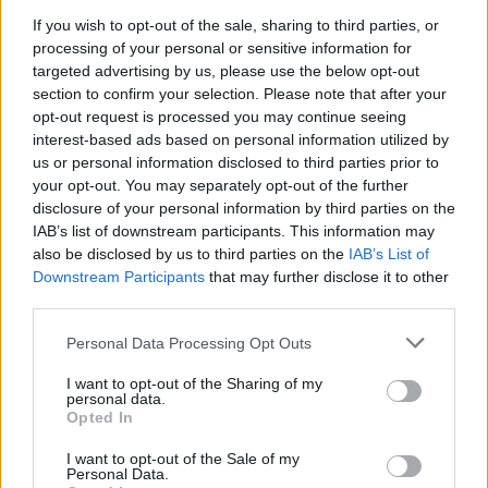
If you wish to opt-out of the sale, sharing to third parties, or
processing of your personal or sensitive information for
targeted advertising by us, please use the below opt-out
section to confirm your selection. Please note that after your
opt-out request is processed you may continue seeing
Dolomiti Energia: utile semestrale a 100 milioni e investimenti
interest-based ads based on personal information utilized by
record nelle rinnovabili
us or personal information disclosed to third parties prior to
Edoardo Vitali · 7 Ago 2026
your opt-out. You may separately opt-out of the further
disclosure of your personal information by third parties on the
IAB’s list of downstream participants. This information may
FINANZA
also be disclosed by us to third parties on the
IAB’s List of
Downstream Participants
that may further disclose it to other
third parties.
Please note that this website/app uses one or more Google
Personal Data Processing Opt Outs
services and may gather and store information including but
not limited to your visit or usage behaviour. You may click to
I want to opt-out of the Sharing of my
personal data.
grant or deny consent to Google and its third-party tags to
Opted In
use your data for below specified purposes in below Google
consent section.
I want to opt-out of the Sale of my
Personal Data.