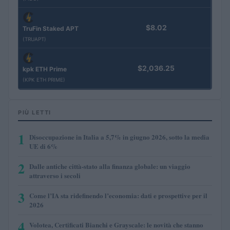
$8.02
TruFin Staked APT
(TRUAPT)
$2,036.25
kpk ETH Prime
(KPK ETH PRIME)
PIÙ LETTI
1
Disoccupazione in Italia a 5,7% in giugno 2026, sotto la media
UE di 6%
2
Dalle antiche città-stato alla finanza globale: un viaggio
attraverso i secoli
3
Come l’IA sta ridefinendo l’economia: dati e prospettive per il
2026
4
Volotea, Certificati Bianchi e Grayscale: le novità che stanno