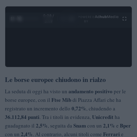
0:29 /
Ad
hub
Media
POWERED
1
/
4
3:19
BY
Le borse europee chiudono in rialzo
andamento positivo
La seduta di oggi ha visto un
per le
Ftse Mib
borse europee, con il
di Piazza Affari che ha
0,72%
registrato un incremento dello
, chiudendo a
36.112,84 punti
Unicredit
. Tra i titoli in evidenza,
ha
2,5%
Snam
2,1%
Bper
guadagnato il
, seguita da
con un
e
2,4%
Ferrari
con un
. Al contrario, alcuni titoli come
e