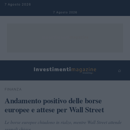
Salta al contenuto
7 Agosto 2026
7 Agosto 2026
⌕
×
⌕
FINANZA
Cerca
Andamento positivo delle borse
europee e attese per Wall Street
Le borse europee chiudono in rialzo, mentre Wall Street attende
segnali chiave.