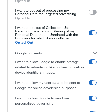
Opted In
Analisi dettagliata delle stime finanziarie e dei risultati di Enel
I want to opt-out of processing my
Personal Data for Targeted Advertising.
nel 2026
Opted In
Edoardo Vitali · 6 Ago 2026
I want to opt-out of Collection, Use,
Retention, Sale, and/or Sharing of my
Personal Data that Is Unrelated with the
Purposes for which it was collected.
QUOTAZIONI CRYPTO
Opted Out
Google consents
Nome
Prezzo
I want to allow Google to enable storage
related to advertising like cookies on web or
Eureka Bridged PAX
$4,187.30
Gold (Terra
device identifiers in apps.
(PAXG)
I want to allow my user data to be sent to
Google for online advertising purposes.
Kinza Babylon Staked
$83,270.00
BTC
I want to allow Google to send me
(KBTC)
personalized advertising.