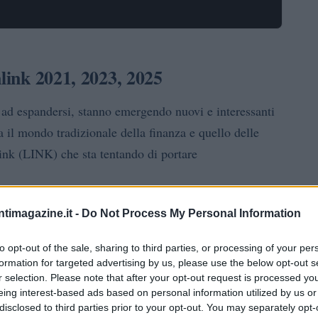
nlink 2021, 2023, 2025
 ad espandersi, stanno emergendo nuovi e interessanti
ra il mondo tradizionale della finanza e quello delle
link (LINK) che sta tentando di portare
portanti del mondo
ntimagazine.it -
Do Not Process My Personal Information
tite in modo indipendente senza alcun modo di
to opt-out of the sale, sharing to third parties, or processing of your per
Avere una tale funzionalità aiuterebbe gli utenti e gli
formation for targeted advertising by us, please use the below opt-out s
onalità presenti su diversi blockchain garantendo al
r selection. Please note that after your opt-out request is processed y
eing interest-based ads based on personal information utilized by us or
a facendo passi da gigante per renderlo realtà grazie
disclosed to third parties prior to your opt-out. You may separately opt-