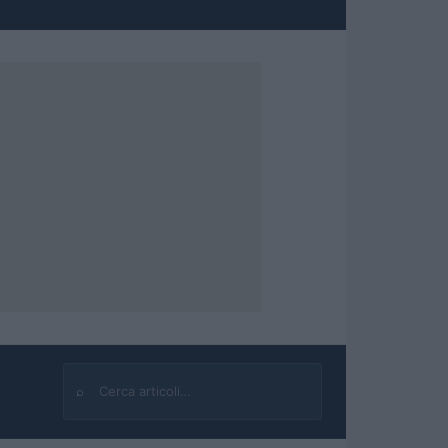
⌕
Cerca