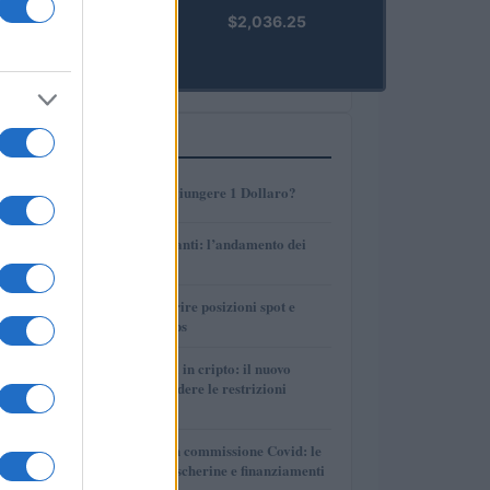
kpk ETH
$2,036.25
Prime
(KPK ETH
PRIME)
PIÙ LETTI
1
AMP: Potrà Raggiungere 1 Dollaro?
2
Petrolio e carburanti: l’andamento dei
prezzi nel 2026
3
Strategie per coprire posizioni spot e
volatilità con perps
4
Finanza parallela in cripto: il nuovo
strumento per eludere le restrizioni
internazionali
5
Giuseppe Conte in commissione Covid: le
rivelazioni su mascherine e finanziamenti