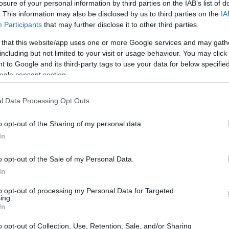
losure of your personal information by third parties on the IAB’s list of
. This information may also be disclosed by us to third parties on the
IA
Participants
that may further disclose it to other third parties.
 that this website/app uses one or more Google services and may gath
including but not limited to your visit or usage behaviour. You may click 
lockchain. Il modello di business si concentra
 to Google and its third-party tags to use your data for below specifi
 intelligenti
per il mondo esterno. Mentre il concetto
ogle consent section.
r la prima volta da Ethereum, i contratti intelligenti
, mettendoli fuori dalla portata di molte aziende del
l Data Processing Opt Outs
di decentralizzare Internet per colmare il divario tra
o opt-out of the Sharing of my personal data.
l mondo reale.
In
o opt-out of the Sale of my Personal Data.
In
to opt-out of processing my Personal Data for Targeted
ing.
In
o opt-out of Collection, Use, Retention, Sale, and/or Sharing