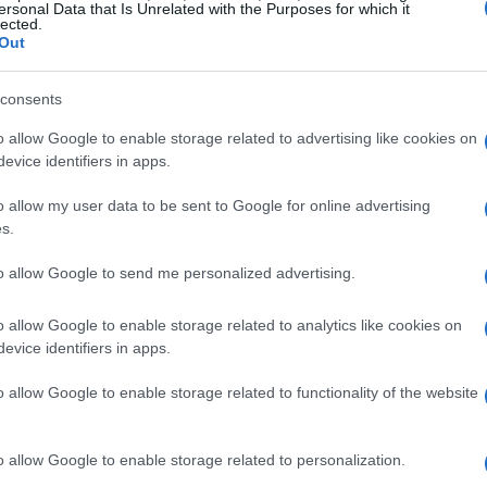
ersonal Data that Is Unrelated with the Purposes for which it
lected.
Out
consents
o allow Google to enable storage related to advertising like cookies on
evice identifiers in apps.
o allow my user data to be sent to Google for online advertising
s.
on lo scopo di collegare servizi di pagamento come
to allow Google to send me personalized advertising.
edicato e una serie di importanti consulenti,
o allow Google to enable storage related to analytics like cookies on
ortare a un numero crescente di persone che si
evice identifiers in apps.
 Chainlink (LINK).
o allow Google to enable storage related to functionality of the website
atene
o allow Google to enable storage related to personalization.
 criptovalute, con la maggior parte delle più grandi