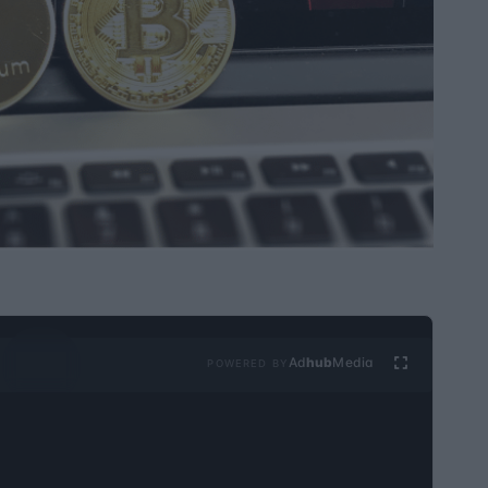
Ad
hub
Media
POWERED BY