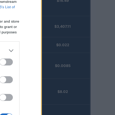
$16.49
Staked
 downstream
Injective
B’s List of
(STINJ)
er and store
$3,407.11
to grant or
Vested XOR
ed purposes
(VXOR)
JDB
$0.022
(JDB)
FibSwap
$0.0085
DEX
(FIBO)
TruFin
$8.02
Staked APT
(TRUAPT)