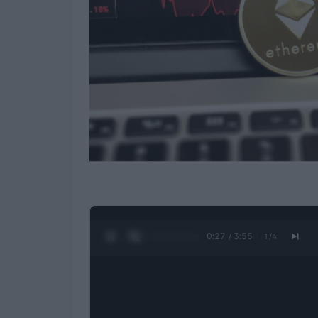
0:28 / 3:55
1
/
4