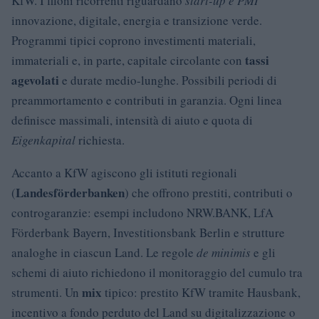
KfW. I filoni ricorrenti riguardano
start-up e PMI
innovazione, digitale, energia e transizione verde.
Programmi tipici coprono investimenti materiali,
tassi
immateriali e, in parte, capitale circolante con
agevolati
e durate medio-lunghe. Possibili periodi di
preammortamento e contributi in garanzia. Ogni linea
definisce massimali, intensità di aiuto e quota di
Eigenkapital
richiesta.
Accanto a KfW agiscono gli istituti regionali
Landesförderbanken
(
) che offrono prestiti, contributi o
controgaranzie: esempi includono NRW.BANK, LfA
Förderbank Bayern, Investitionsbank Berlin e strutture
analoghe in ciascun Land. Le regole
de minimis
e gli
schemi di aiuto richiedono il monitoraggio del cumulo tra
mix
strumenti. Un
tipico: prestito KfW tramite Hausbank,
incentivo a fondo perduto del Land su digitalizzazione o