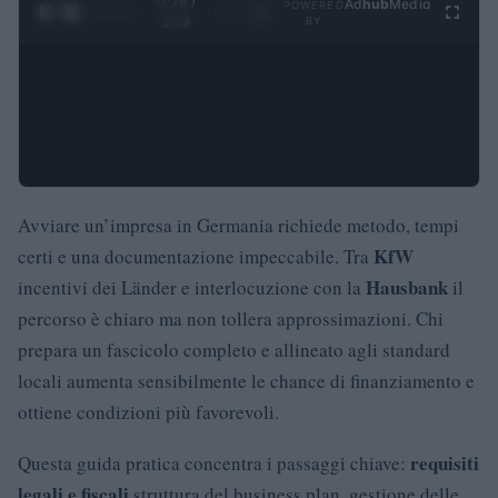
0:29 /
Ad
hub
Media
POWERED
1
/
4
3:19
BY
Avviare un’impresa in Germania richiede metodo, tempi
KfW
certi e una documentazione impeccabile. Tra
Hausbank
incentivi dei Länder e interlocuzione con la
il
percorso è chiaro ma non tollera approssimazioni. Chi
prepara un fascicolo completo e allineato agli standard
locali aumenta sensibilmente le chance di finanziamento e
ottiene condizioni più favorevoli.
requisiti
Questa guida pratica concentra i passaggi chiave:
legali e fiscali
struttura del business plan, gestione delle