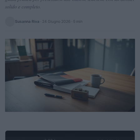
solido e completo.
Susanna Riva
·
24 Giugno 2026
· 5 min