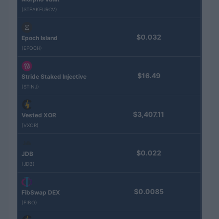
(STEAKEURCV)
$0.032
Epoch Island
(EPOCH)
$16.49
Stride Staked Injective
(STINJ)
$3,407.11
Vested XOR
(VXOR)
$0.022
JDB
(JDB)
$0.0085
FibSwap DEX
(FIBO)