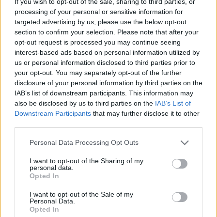
If you wish to opt-out of the sale, sharing to third parties, or
rendiconto iniziale (IT/DE/EN)
processing of your personal or sensitive information for
Piano di liquidità / Cash flow forecast
– Mensile 12–18
targeted advertising by us, please use the below opt-out
mesi (DE/EN)
section to confirm your selection. Please note that after your
Preventivi e contratti / Quotes and contracts
–
opt-out request is processed you may continue seeing
Forniture, affitti, LOI, ordini (DE/EN)
interest-based ads based on personal information utilized by
us or personal information disclosed to third parties prior to
Licenze e permessi / Licenses and permits
– Settori
your opt-out. You may separately opt-out of the further
regolamentati (DE)
disclosure of your personal information by third parties on the
Registrazioni fiscali / Tax registrations
–
IAB’s list of downstream participants. This information may
Umsatzsteuer
Steuernummer
(DE)
also be disclosed by us to third parties on the
IAB’s List of
Documento identità e visure / IDs and company
Downstream Participants
that may further disclose it to other
extracts
–
Handelsregister
visure societarie (DE)
third parties.
Capitale proprio / Equity proof
– Estratti conto,
Please note that this website/app uses one or more Google
Personal Data Processing Opt Outs
delibere soci (DE/EN)
services and may gather and store information including but
Garanzie / Collateral package
– Elenco beni, polizze,
not limited to your visit or usage behaviour. You may click to
I want to opt-out of the Sharing of my
personal data.
perizie (DE/EN)
grant or deny consent to Google and its third-party tags to
Opted In
Dichiarazioni de minimis / State aid statements
–
use your data for below specified purposes in below Google
Cumulo aiuti (DE)
consent section.
I want to opt-out of the Sale of my
Personal Data.
Opted In