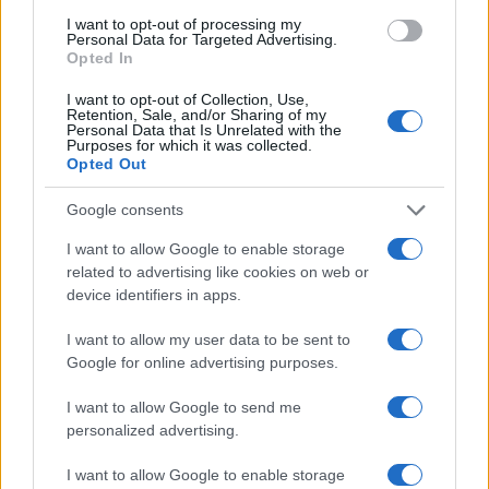
I want to opt-out of processing my
AUTORE
Personal Data for Targeted Advertising.
Susanna Riva
Opted In
Susanna Riva osserva Bologna dalla finestra
I want to opt-out of Collection, Use,
dell’Archivio di Stato dove una volta ha
Retention, Sale, and/or Sharing of my
Personal Data that Is Unrelated with the
passato una settimana a consultare faldoni
Purposes for which it was collected.
sulle cooperative cittadine: quel documento
Opted Out
segnò la scelta editoriale di approfondire
responsabilità istituzionali. Tiene linea critica
Google consents
nella redazione, amante del caffè lungo e del
taccuino sempre pieno.
I want to allow Google to enable storage
related to advertising like cookies on web or
device identifiers in apps.
I want to allow my user data to be sent to
Google for online advertising purposes.
I want to allow Google to send me
personalized advertising.
I want to allow Google to enable storage