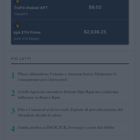
$8.02
TruFin Staked APT
(TRUAPT)
$2,036.25
kpk ETH Prime
(KPK ETH PRIME)
PIÙ LETTI
1
Pfizer abbandona Catania e Amazon lascia Malpensa: le
conseguenze per i lavoratori
2
Crédit Agricole smentisce fusioni Mps-Bpm ma conferma
influenza su Banco Bpm
3
Fifa e Concacaf ai ferri corti: il piano di privatizzazione del
Mondiale divide il calcio
4
Guida pratica a DSCR, ICR, leverage e costo del debito