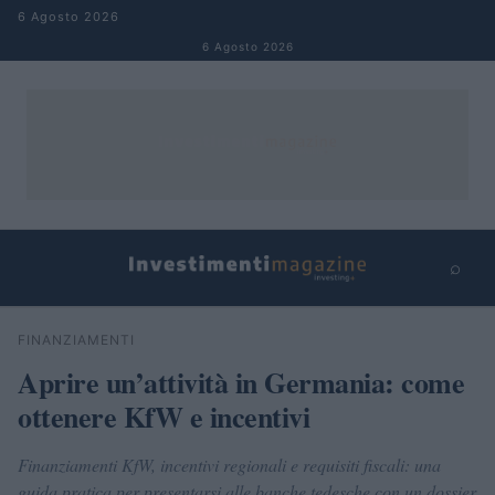
Salta al contenuto
6 Agosto 2026
6 Agosto 2026
⌕
×
⌕
FINANZIAMENTI
Cerca
Aprire un’attività in Germania: come
ottenere KfW e incentivi
Finanziamenti KfW, incentivi regionali e requisiti fiscali: una
guida pratica per presentarsi alle banche tedesche con un dossier