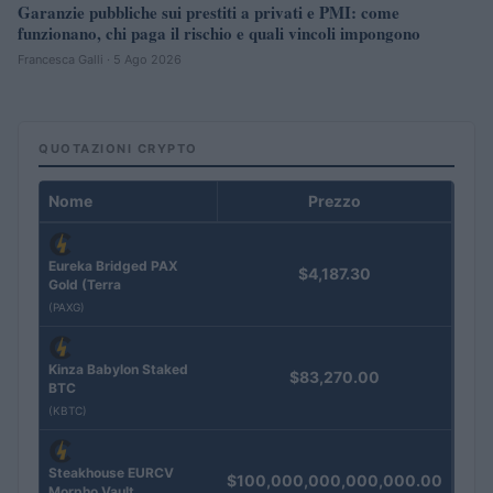
Garanzie pubbliche sui prestiti a privati e PMI: come
funzionano, chi paga il rischio e quali vincoli impongono
Francesca Galli · 5 Ago 2026
QUOTAZIONI CRYPTO
Nome
Prezzo
Eureka Bridged PAX
$4,187.30
Gold (Terra
(PAXG)
Kinza Babylon Staked
$83,270.00
BTC
(KBTC)
Steakhouse EURCV
$100,000,000,000,000.00
Morpho Vault