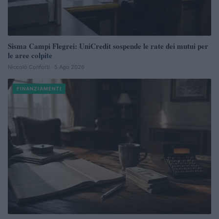
Sisma Campi Flegrei: UniCredit sospende le rate dei mutui per
le aree colpite
Niccolò Conforti · 5 Ago 2026
FINANZIAMENTI