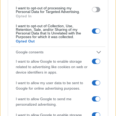
Gender Pay Gap: le lavoratrici americane guadagnano 81
I want to opt-out of processing my
centesimi per ogni dollaro maschile
Personal Data for Targeted Advertising.
Opted In
Francesca Spadaro · 5 Ago 2026
I want to opt-out of Collection, Use,
Retention, Sale, and/or Sharing of my
Personal Data that Is Unrelated with the
Purposes for which it was collected.
QUOTAZIONI CRYPTO
Opted Out
Nome
Prezzo
Google consents
I want to allow Google to enable storage
Eureka Bridged PAX
$4,187.30
related to advertising like cookies on web or
Gold (Terra
device identifiers in apps.
(PAXG)
I want to allow my user data to be sent to
Google for online advertising purposes.
Kinza Babylon Staked
$83,270.00
BTC
I want to allow Google to send me
(KBTC)
personalized advertising.
Steakhouse EURCV
I want to allow Google to enable storage
$100,000,000,000,000.00