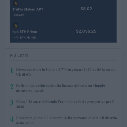
$8.02
TruFin Staked APT
(TRUAPT)
$2,036.25
kpk ETH Prime
(KPK ETH PRIME)
PIÙ LETTI
1
Disoccupazione in Italia a 5,7% in giugno 2026, sotto la media
UE di 6%
2
Dalle antiche città-stato alla finanza globale: un viaggio
attraverso i secoli
3
Come l’IA sta ridefinendo l’economia: dati e prospettive per il
2026
4
Longevità globale: l’aumento della speranza di vita e il divario
nella salute