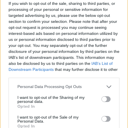
If you wish to opt-out of the sale, sharing to third parties, or
processing of your personal or sensitive information for
targeted advertising by us, please use the below opt-out
section to confirm your selection. Please note that after your
opt-out request is processed you may continue seeing
Corso di laurea triennale in Economia e Finanza: sbocchi
interest-based ads based on personal information utilized by
professionali e obiettivi formativi
us or personal information disclosed to third parties prior to
Francesca Galli · 5 Ago 2026
your opt-out. You may separately opt-out of the further
disclosure of your personal information by third parties on the
FINANZA
IAB’s list of downstream participants. This information may
also be disclosed by us to third parties on the
IAB’s List of
Downstream Participants
that may further disclose it to other
third parties.
Please note that this website/app uses one or more Google
Personal Data Processing Opt Outs
services and may gather and store information including but
not limited to your visit or usage behaviour. You may click to
I want to opt-out of the Sharing of my
personal data.
grant or deny consent to Google and its third-party tags to
Opted In
use your data for below specified purposes in below Google
consent section.
I want to opt-out of the Sale of my
Personal Data.
Opted In