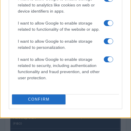
Morpho Vault
related to analytics like cookies on web or
(STEAKEURCV)
device identifiers in apps.
I want to allow Google to enable storage
$0.032
Epoch Island
related to functionality of the website or app.
(EPOCH)
I want to allow Google to enable storage
related to personalization.
$16.49
Stride Staked Injective
(STINJ)
I want to allow Google to enable storage
related to security, including authentication
$3,407.11
Vested XOR
functionality and fraud prevention, and other
user protection.
(VXOR)
$0.022
JDB
CONFIRM
(JDB)
$0.0085
FibSwap DEX
(FIBO)