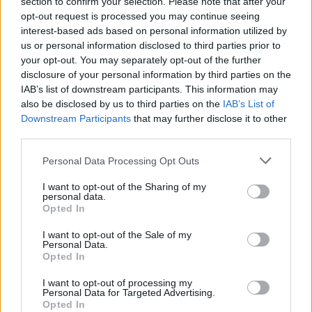
section to confirm your selection. Please note that after your
materie prime
opt-out request is processed you may continue seeing
Andrea Innocenti · 6 Ago 2026
interest-based ads based on personal information utilized by
us or personal information disclosed to third parties prior to
NEWS
your opt-out. You may separately opt-out of the further
disclosure of your personal information by third parties on the
IAB’s list of downstream participants. This information may
also be disclosed by us to third parties on the
IAB’s List of
Downstream Participants
that may further disclose it to other
third parties.
Please note that this website/app uses one or more Google
Personal Data Processing Opt Outs
services and may gather and store information including but
not limited to your visit or usage behaviour. You may click to
I want to opt-out of the Sharing of my
personal data.
grant or deny consent to Google and its third-party tags to
Opted In
use your data for below specified purposes in below Google
consent section.
I want to opt-out of the Sale of my
Petrolio in calo: Brent a 91,82$, ribassi a due cifre per greggio
Personal Data.
e oro
Opted In
Andrea Innocenti · 5 Ago 2026
I want to opt-out of processing my
Personal Data for Targeted Advertising.
Opted In