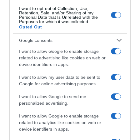
I want to opt-out of Collection, Use,
QUOTAZIONI CRYPTO
Retention, Sale, and/or Sharing of my
Personal Data that Is Unrelated with the
Purposes for which it was collected.
Nome
Prezzo
Opted Out
Google consents
Eureka Bridged PAX
$4,187.30
Gold (Terra
I want to allow Google to enable storage
(PAXG)
related to advertising like cookies on web or
device identifiers in apps.
Kinza Babylon Staked
$83,270.00
BTC
I want to allow my user data to be sent to
Google for online advertising purposes.
(KBTC)
I want to allow Google to send me
Steakhouse EURCV
$100,000,000,000,000.00
personalized advertising.
Morpho Vault
(STEAKEURCV)
I want to allow Google to enable storage
related to analytics like cookies on web or
device identifiers in apps.
$0.032
Epoch Island
(EPOCH)