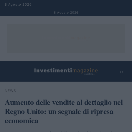
Salta al contenuto
8 Agosto 2026
8 Agosto 2026
⌕
×
⌕
NEWS
Cerca
Aumento delle vendite al dettaglio nel
Regno Unito: un segnale di ripresa
economica