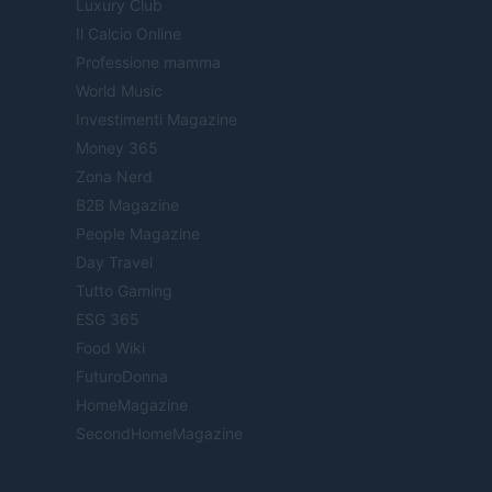
Luxury Club
Il Calcio Online
Professione mamma
World Music
Investimenti Magazine
Money 365
Zona Nerd
B2B Magazine
People Magazine
Day Travel
Tutto Gaming
ESG 365
Food Wiki
FuturoDonna
HomeMagazine
SecondHomeMagazine