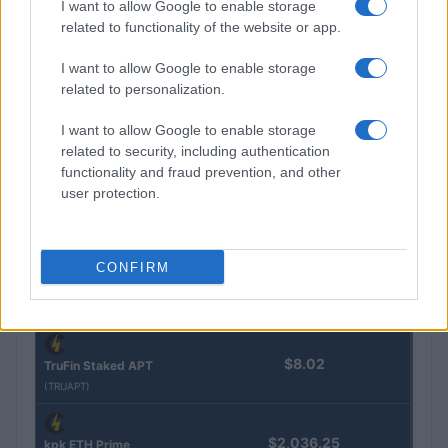
I want to allow Google to enable storage
related to functionality of the website or app.
$16.49
Stride Staked Injective
I want to allow Google to enable storage
(STINJ)
related to personalization.
$3,407.11
Vested XOR
I want to allow Google to enable storage
related to security, including authentication
(VXOR)
functionality and fraud prevention, and other
user protection.
$0.022
JDB
(JDB)
CONFIRM
$0.0085
FibSwap DEX
(FIBO)
$8.02
TruFin Staked APT
(TRUAPT)
$2,036.25
kpk ETH Prime