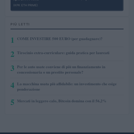
(KPK ETH PRIME)
PIÙ LETTI
1
COME INVESTIRE 500 EURO (per guadagnare)?
2
Tirocinio extra-curriculare: guida pratica per laureati
3
Per le auto usate conviene di più un finanziamento in
concessionaria o un prestito personale?
4
La macchina usata più affidabile: un investimento che esige
ponderazione
5
Mercati in leggero calo, Bitcoin domina con il 56,2%