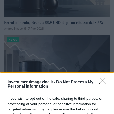
Petrolio in calo, Brent a 88.9 USD dopo un ribasso del 8.3%
Andrea Innocenti · 7 Ago 2026
NEWS
investimentimagazine.it -
Do Not Process My
Personal Information
If you wish to opt-out of the sale, sharing to third parties, or
processing of your personal or sensitive information for
targeted advertising by us, please use the below opt-out
Petrolio in calo: Brent a 88.9 dollari, ribassi diffusi tra le