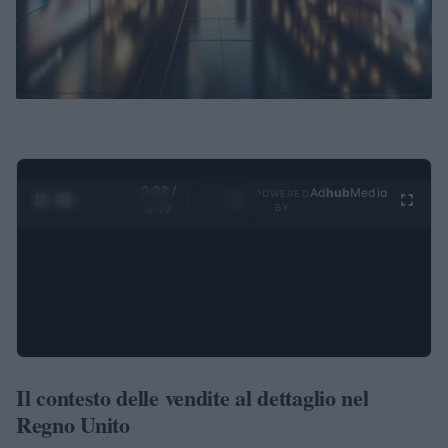
0:29 /
Ad
hub
Media
POWERED
1
/
4
3:19
BY
Il contesto delle vendite al dettaglio nel
Regno Unito