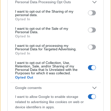
Edoardo Vitali · 6 Ago 2026
Please note that this website/app uses one or more Google
Personal Data Processing Opt Outs
services and may gather and store information including but
not limited to your visit or usage behaviour. You may click to
I want to opt-out of the Sharing of my
FINANZA
personal data.
grant or deny consent to Google and its third-party tags to
Opted In
use your data for below specified purposes in below Google
consent section.
I want to opt-out of the Sale of my
Personal Data.
Opted In
I want to opt-out of processing my
Personal Data for Targeted Advertising.
Opted In
I want to opt-out of Collection, Use,
Retention, Sale, and/or Sharing of my
Personal Data that Is Unrelated with the
Purposes for which it was collected.
Opted Out
Villa Joy sequestrata: le violazioni urbanistiche e
paesaggistiche a Loiri Porto San Paolo
Google consents
Francesca Galli · 6 Ago 2026
I want to allow Google to enable storage
related to advertising like cookies on web or
device identifiers in apps.