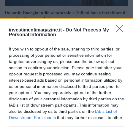
Dolomiti Energia: utile semestrale a 100 milioni e investimenti
record nelle rinnovabili
Edoardo Vitali · 7 Ago 2026
investimentimagazine.it -
Do Not Process My
Personal Information
FINANZA
If you wish to opt-out of the sale, sharing to third parties, or
processing of your personal or sensitive information for
targeted advertising by us, please use the below opt-out
section to confirm your selection. Please note that after your
opt-out request is processed you may continue seeing
interest-based ads based on personal information utilized by
us or personal information disclosed to third parties prior to
your opt-out. You may separately opt-out of the further
disclosure of your personal information by third parties on the
IAB’s list of downstream participants. This information may
also be disclosed by us to third parties on the
IAB’s List of
Downstream Participants
that may further disclose it to other
Analisi dettagliata delle stime finanziarie e dei risultati di Enel
third parties.
nel 2026