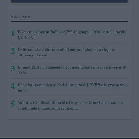
PIÙ LETTI
1
Disoccupazione in Italia a 5,7% in giugno 2026, sotto la media
UE di 6%
2
Dalle antiche città-stato alla finanza globale: un viaggio
attraverso i secoli
3
Come l’IA sta ridefinendo l’economia: dati e prospettive per il
2026
4
Crescita economica al Sud: l’impatto del PNRR e le prospettive
future
5
Volotea, Certificati Bianchi e Grayscale: le novità che stanno
cambiando il panorama economico