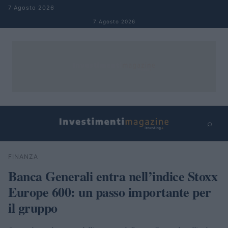
Salta al contenuto
7 Agosto 2026
7 Agosto 2026
⌕
×
⌕
FINANZA
Cerca
Banca Generali entra nell’indice Stoxx
Europe 600: un passo importante per
il gruppo