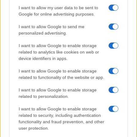
QUOTAZIONI CRYPTO
I want to allow my user data to be sent to
Google for online advertising purposes.
Nome
Prezzo
I want to allow Google to send me
personalized advertising.
Eureka Bridged PAX
$4,187.30
Gold (Terra
(PAXG)
I want to allow Google to enable storage
related to analytics like cookies on web or
device identifiers in apps.
Kinza Babylon Staked
$83,270.00
BTC
I want to allow Google to enable storage
(KBTC)
related to functionality of the website or app.
I want to allow Google to enable storage
Steakhouse EURCV
$100,000,000,000,000.00
Morpho Vault
related to personalization.
(STEAKEURCV)
I want to allow Google to enable storage
related to security, including authentication
$0.032
Epoch Island
functionality and fraud prevention, and other
(EPOCH)
user protection.