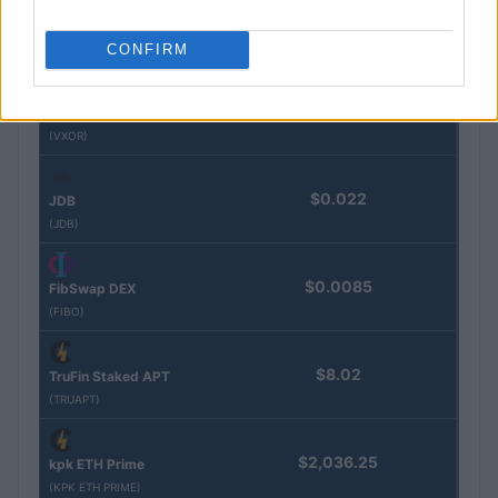
$16.49
Stride Staked Injective
(STINJ)
CONFIRM
$3,407.11
Vested XOR
(VXOR)
$0.022
JDB
(JDB)
$0.0085
FibSwap DEX
(FIBO)
$8.02
TruFin Staked APT
(TRUAPT)
$2,036.25
kpk ETH Prime
(KPK ETH PRIME)