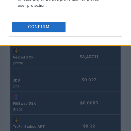
user protection.
$0.032
Epoch Island
(EPOCH)
CONFIRM
$16.49
Stride Staked Injective
(STINJ)
$3,407.11
Vested XOR
(VXOR)
$0.022
JDB
(JDB)
$0.0085
FibSwap DEX
(FIBO)
$8.02
TruFin Staked APT