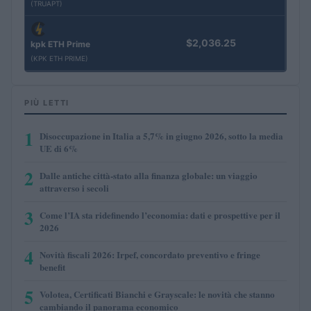
(TRUAPT)
$2,036.25
kpk ETH Prime
(KPK ETH PRIME)
PIÙ LETTI
1
Disoccupazione in Italia a 5,7% in giugno 2026, sotto la media
UE di 6%
2
Dalle antiche città-stato alla finanza globale: un viaggio
attraverso i secoli
3
Come l’IA sta ridefinendo l’economia: dati e prospettive per il
2026
4
Novità fiscali 2026: Irpef, concordato preventivo e fringe
benefit
5
Volotea, Certificati Bianchi e Grayscale: le novità che stanno
cambiando il panorama economico