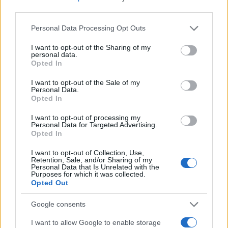
third parties.
Governo e opposizione in contrasto: le accuse di Conte sulle
Please note that this website/app uses one or more Google
Personal Data Processing Opt Outs
mascherine contraffatte
services and may gather and store information including but
not limited to your visit or usage behaviour. You may click to
I want to opt-out of the Sharing of my
Francesca Galli · 7 Ago 2026
personal data.
grant or deny consent to Google and its third-party tags to
Opted In
use your data for below specified purposes in below Google
FINANZA
consent section.
I want to opt-out of the Sale of my
Personal Data.
Opted In
I want to opt-out of processing my
Personal Data for Targeted Advertising.
Opted In
I want to opt-out of Collection, Use,
Retention, Sale, and/or Sharing of my
Personal Data that Is Unrelated with the
Purposes for which it was collected.
Opted Out
Google consents
Cash management personale con il sistema a bucket: guida
operativa
I want to allow Google to enable storage