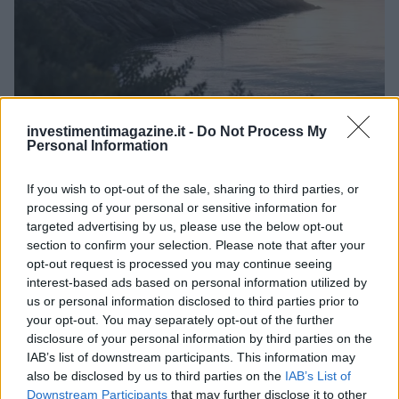
Reparti aeronavali della Guardia di Finanza: controllo del
investimentimagazine.it -
Do Not Process My
territorio e contrasto agli illeciti
Personal Information
Francesca Galli · 8 Ago 2026
If you wish to opt-out of the sale, sharing to third parties, or
FINANZA
processing of your personal or sensitive information for
targeted advertising by us, please use the below opt-out
section to confirm your selection. Please note that after your
opt-out request is processed you may continue seeing
interest-based ads based on personal information utilized by
us or personal information disclosed to third parties prior to
your opt-out. You may separately opt-out of the further
disclosure of your personal information by third parties on the
IAB’s list of downstream participants. This information may
also be disclosed by us to third parties on the
IAB’s List of
Downstream Participants
that may further disclose it to other