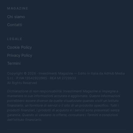
MAGAZINE
Chi siamo
Contatti
LEGALE
Cookie Policy
Privacy Policy
Termini
Copyright © 2026 · Investimenti Magazine — Edito in Italia da
AdHub Media
S.r.l.
· P.IVA 13542920965 · REA MI 2729933
All Rights Reserved
Dichiarazione di non responsabilità: Investimenti Magazine si impegna a
mantenere le sue informazioni accurate e aggiornate. Queste informazioni
potrebbero essere diverse da quelle visualizzate quando visiti un istituto
finanziario, un fornitore di servizi o il sito di un prodotto specifico. Tutti i
prodotti finanziari, i prodotti di acquisto e i servizi sono presentati senza
garanzia. Quando si valutano le offerte, consultare i Termini e condizioni
dell'istituto finanziario.