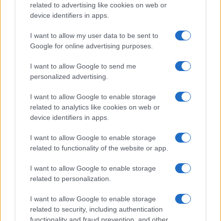
related to advertising like cookies on web or
Niccolò Conforti · 7 Ago 2026
device identifiers in apps.
I want to allow my user data to be sent to
Google for online advertising purposes.
QUOTAZIONI CRYPTO
I want to allow Google to send me
Nome
Prezzo
personalized advertising.
I want to allow Google to enable storage
Eureka Bridged PAX
$4,187.30
related to analytics like cookies on web or
Gold (Terra
device identifiers in apps.
(PAXG)
I want to allow Google to enable storage
Kinza Babylon Staked
related to functionality of the website or app.
$83,270.00
BTC
(KBTC)
I want to allow Google to enable storage
related to personalization.
Steakhouse EURCV
$100,000,000,000,000.00
I want to allow Google to enable storage
Morpho Vault
related to security, including authentication
(STEAKEURCV)
functionality and fraud prevention, and other