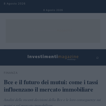
Salta al contenuto
8 Agosto 2026
8 Agosto 2026
⌕
×
⌕
FINANZA
Cerca
Bce e il futuro dei mutui: come i tassi
influenzano il mercato immobiliare
Analisi delle recenti decisioni della Bce e le loro conseguenze sui
mutui e sul mercato immobiliare.