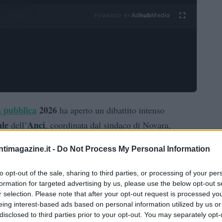
Ad
hub
Media
POWERED BY
a pubblica
2026
ha aperto un dibattito intenso
ale
Anci
dell’
, coordinata dal sindaco di Novara,
rtecipato numerosi sindaci e assessori al bilancio
ntimagazine.it -
Do Not Process My Personal Information
Mauro Guerra
ome il presidente
, il responsabile
Veronica Nicotra
io generale
. L’incontro ha cercato di
to opt-out of the sale, sharing to third parties, or processing of your per
tiche per i territori, mettendo a fuoco rischi
formation for targeted advertising by us, please use the below opt-out s
r selection. Please note that after your opt-out request is processed y
ere i bilanci comunali.
eing interest-based ads based on personal information utilized by us or
disclosed to third parties prior to your opt-out. You may separately opt-