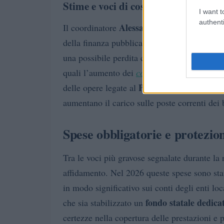
Stime e voci di costo
I want t
authenti
Alessandro Canelli
Il coordinatore
ha evid
della finanza pubblica ma siano sottoposti a
2
una possibile perdita complessiva di circa
quali l’aumento dei
costi energetici
, l’infla
PNRR
delle opere legate al
. Questi element
aumentano il carico sulle poste correnti dei b
Spese obbligatorie e protezione
Tra le voci più gravose segnalate durante la 
affidamento. Nel 2026 queste spese sono stat
in modo significativo sui conti degli enti lo
fondo statale dedica
che sia stabilizzato un
certezze nella copertura delle prestazioni e