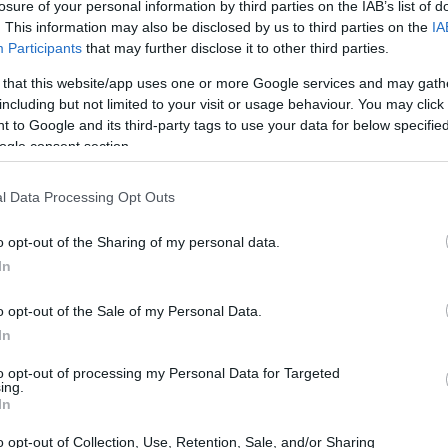
da un lato il riconoscimento del contributo dei
losure of your personal information by third parties on the IAB’s list of
. This information may also be disclosed by us to third parties on the
IA
a
, dall’altro la necessità di trovare soluzioni concrete
Participants
that may further disclose it to other third parties.
nno sottolineato come il contesto internazionale e le
 that this website/app uses one or more Google services and may gath
ccrescano la difficoltà di pianificare investimenti,
including but not limited to your visit or usage behaviour. You may click 
ede attenzione continua. In questo scenario, l’Anci ha
 to Google and its third-party tags to use your data for below specifi
ogle consent section.
e senza nascondere le preoccupazioni per il futuro.
l Data Processing Opt Outs
i rischio
o opt-out of the Sharing of my personal data.
uro Guerra
criticità
ha richiamato l’attenzione sulle
In
ricordando come i Comuni abbiano comunque
o opt-out of the Sale of my Personal Data.
zionale. Tra i problemi ricorrenti sono emersi la
In
sità di gestire crisi finanziarie locali e il timore per la
to opt-out of processing my Personal Data for Targeted
PNRR
icati dalla conclusione del ciclo del
. Inoltre,
ing.
In
 internazionale rendono il quadro più incerto,
o opt-out of Collection, Use, Retention, Sale, and/or Sharing
ogrammazione più cauti e a strategie di contenimento del