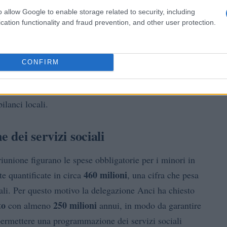
o allow Google to enable storage related to security, including
cation functionality and fraud prevention, and other user protection.
Comuni
enziato come i
restino una componente sana
 crescenti pressioni. Le stime comunicate parlano di
,2 miliardi
2026-2028
nel triennio
, attribuibile a fattori
CONFIRM
zione, i rinnovi contrattuali e la complessa gestione
i riducono la capacità di programmare investimenti e
ilanci locali.
 dei servizi sociali
riunione figurano le spese obbligatorie per i minori in
460 milioni
e quantificate in circa
, una cifra che pesa
cali. Per questo motivo la delegazione Anci ha chiesto
to
250 milioni
con almeno
annui, in modo da garantire
 permettere una programmazione dei servizi sociali