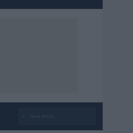
⌕
Cerca