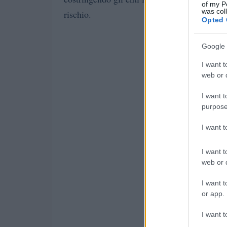
of my P
was col
rischio.
Opted 
Google 
I want t
web or d
I want t
purpose
I want 
I want t
web or d
I want t
or app.
I want t