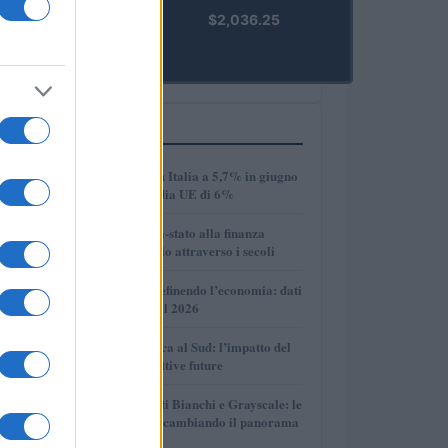
kpk ETH
$2,036.25
Prime
(KPK ETH
PRIME)
PIÙ LETTI
1
Disoccupazione in Italia a 5,7% in giugno
2026, sotto la media UE di 6%
2
Dalle antiche città-stato alla finanza
globale: un viaggio attraverso i secoli
3
Come l’IA sta ridefinendo l’economia: dati
e prospettive per il 2026
4
Crescita economica al Sud: l’impatto del
PNRR e le prospettive future
5
Volotea, Certificati Bianchi e Grayscale: le
novità che stanno cambiando il panorama
economico