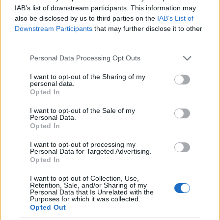
IAB’s list of downstream participants. This information may
also be disclosed by us to third parties on the
IAB’s List of
Downstream Participants
that may further disclose it to other
third parties.
Governo e opposizione in contrasto: le accuse di Conte sulle
mascherine contraffatte
Please note that this website/app uses one or more Google
Personal Data Processing Opt Outs
services and may gather and store information including but
Francesca Galli · 7 Ago 2026
not limited to your visit or usage behaviour. You may click to
I want to opt-out of the Sharing of my
personal data.
grant or deny consent to Google and its third-party tags to
Opted In
use your data for below specified purposes in below Google
consent section.
QUOTAZIONI CRYPTO
I want to opt-out of the Sale of my
Personal Data.
Opted In
Nome
Prezzo
I want to opt-out of processing my
Personal Data for Targeted Advertising.
Opted In
Eureka Bridged PAX
$4,187.30
Gold (Terra
I want to opt-out of Collection, Use,
(PAXG)
Retention, Sale, and/or Sharing of my
Personal Data that Is Unrelated with the
Purposes for which it was collected.
Opted Out
Kinza Babylon Staked
$83,270.00
BTC