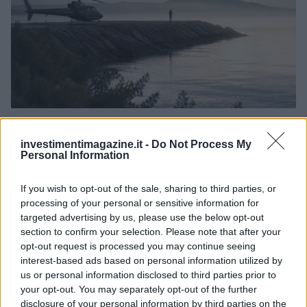
Reparti aeronavali della Guardia di Finanza: controllo del
territorio e contrasto agli illeciti
investimentimagazine.it -
Do Not Process My
Francesca Galli · 8 Ago 2026
Personal Information
FINANZA
If you wish to opt-out of the sale, sharing to third parties, or
processing of your personal or sensitive information for
targeted advertising by us, please use the below opt-out
section to confirm your selection. Please note that after your
opt-out request is processed you may continue seeing
interest-based ads based on personal information utilized by
us or personal information disclosed to third parties prior to
your opt-out. You may separately opt-out of the further
disclosure of your personal information by third parties on the