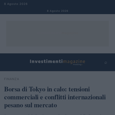
Salta al contenuto
8 Agosto 2026
8 Agosto 2026
⌕
×
⌕
FINANZA
Cerca
Borsa di Tokyo in calo: tensioni
commerciali e conflitti internazionali
pesano sul mercato