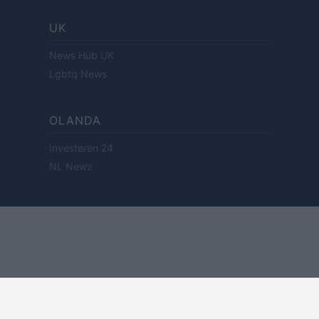
UK
News Hub UK
Lgbtq News
OLANDA
Investeren 24
NL Newz