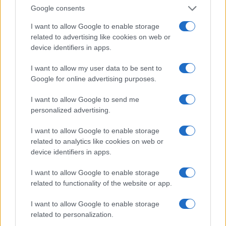
(KBTC)
Google consents
I want to allow Google to enable storage
Steakhouse EURCV
related to advertising like cookies on web or
$100,000,000,000,000.00
Morpho Vault
device identifiers in apps.
(STEAKEURCV)
I want to allow my user data to be sent to
Google for online advertising purposes.
$0.032
Epoch Island
(EPOCH)
I want to allow Google to send me
personalized advertising.
$16.49
Stride Staked Injective
I want to allow Google to enable storage
(STINJ)
related to analytics like cookies on web or
device identifiers in apps.
$3,407.11
Vested XOR
I want to allow Google to enable storage
(VXOR)
related to functionality of the website or app.
$0.022
JDB
I want to allow Google to enable storage
(JDB)
related to personalization.