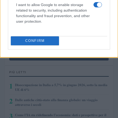
I want to allow Google to enable storage
$0.0085
FibSwap DEX
related to security, including authentication
(FIBO)
functionality and fraud prevention, and other
user protection.
$8.02
TruFin Staked APT
(TRUAPT)
CONFIRM
$2,036.25
kpk ETH Prime
(KPK ETH PRIME)
PIÙ LETTI
1
Disoccupazione in Italia a 5,7% in giugno 2026, sotto la media
UE di 6%
2
Dalle antiche città-stato alla finanza globale: un viaggio
attraverso i secoli
3
Come l’IA sta ridefinendo l’economia: dati e prospettive per il